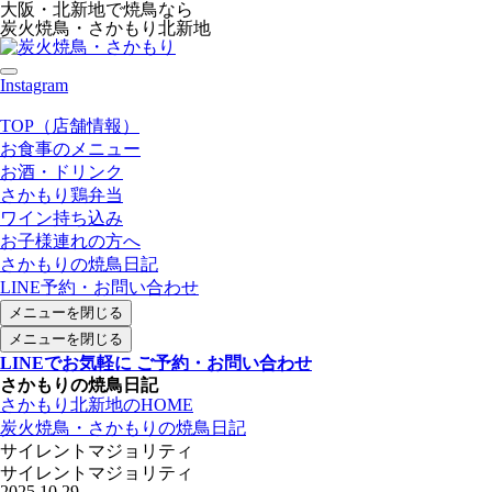
大阪・北新地で焼鳥なら
炭火焼鳥・さかもり北新地
Instagram
TOP（店舗情報）
お食事のメニュー
お酒・ドリンク
さかもり鶏弁当
ワイン持ち込み
お子様連れの方へ
さかもりの焼鳥日記
LINE予約・お問い合わせ
メニューを閉じる
メニューを閉じる
LINEでお気軽に ご予約・お問い合わせ
さかもりの焼鳥日記
さかもり北新地のHOME
炭火焼鳥・さかもりの焼鳥日記
サイレントマジョリティ
サイレントマジョリティ
2025.10.29