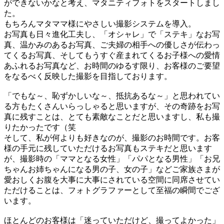
ができないかなと考え、マタニティフォトをスタートしまし
た。
もちろんマタママ様にやさしい撮影システムを導入。
お写真も日々進化工夫し、「オシャレ」で「ステキ」なお写
真、温かみのあるお写真、ご夫婦の相手への優しさが伝わっ
てくるお写真、そしてもうすぐ産まれてくるお子様への愛情
あふれるお写真など、お時間のゆるす限り、お客様のご要望
をなるべく反映した撮影を目指しております。
「でもな～、恥ずかしいな～、抵抗あるな～」と思われてい
る方もたくさんいらっしゃると思いますが、その奇跡をお写
真に残すことは、とても素敵なことだと思いますし、私も撮
りたかったです（笑
そして、私が何よりも好きなのが、撮影のお時間です。お客
様の手元に残していただけるお写真もステキだと思います
が、撮影時の「ママとなる女性」「パパとなる男性」「お兄
ちゃんお姉ちゃんになる男の子、女の子」などご家族さまが
愛おしくお腹を大事に大事にされている空間に同席させてい
ただけることは、フォトグラファーとして至福の瞬間でござ
います。
ほとんどのお客様は「迷っていただけど、撮ってよかった」