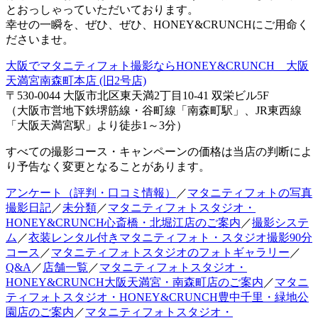
とおっしゃっていただいております。
幸せの一瞬を、ぜひ、ぜひ、HONEY&CRUNCHにご用命く
ださいませ。
大阪でマタニティフォト撮影ならHONEY&CRUNCH 大阪
天満宮南森町本店 (旧2号店)
〒530-0044 大阪市北区東天満2丁目10-41 双栄ビル5F
（大阪市営地下鉄堺筋線・谷町線「南森町駅」、JR東西線
「大阪天満宮駅」より徒歩1～3分）
すべての撮影コース・キャンペーンの価格は当店の判断によ
り予告なく変更となることがあります。
アンケート（評判・口コミ情報）
／
マタニティフォトの写真
撮影日記
／
未分類
／
マタニティフォトスタジオ・
HONEY&CRUNCH心斎橋・北堀江店のご案内
／
撮影システ
ム
／
衣装レンタル付きマタニティフォト・スタジオ撮影90分
コース
／
マタニティフォトスタジオのフォトギャラリー
／
Q&A
／
店舗一覧
／
マタニティフォトスタジオ・
HONEY&CRUNCH大阪天満宮・南森町店のご案内
／
マタニ
ティフォトスタジオ・HONEY&CRUNCH豊中千里・緑地公
園店のご案内
／
マタニティフォトスタジオ・