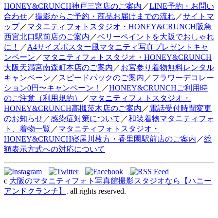
HONEY&CRUNCH神戸三宮店のご案内
／
LINE予約・お問い
合わせ
／
撮影からご予約・商品お届けまでの流れ
／
サイトマ
ップ
／
マタニティフォトスタジオ・HONEY&CRUNCH阪急
西宮北口駅前店のご案内
／
ベリーペイントを大阪でおしゃれ
に！
／
A4サイズポスター風マタニティ写真プレゼントキャ
ンペーン
／
マタニティフォトスタジオ・HONEY&CRUNCH
大阪天満宮南森町本店のご案内
／
お宮参り着物無料レンタル
キャンペーン
／
スピードパックのご案内
／
フラワーデコレー
ション0円〜キャンペーン！
／
HONEY&CRUNCHご利用時
のご注意（利用規約）
／
マタニティフォトスタジオ・
HONEY&CRUNCH高槻茨木店のご案内
／
電話受付時間変更
のお知らせ
／
感染症対策について
／
和装着物マタニティフォ
ト、着物一覧
／
マタニティフォトスタジオ・
HONEY&CRUNCH寝屋川枚方・香里園駅前店のご案内
／
総
額表示方式への対応について
c
大阪のマタニティフォト写真館撮影スタジオなら【ハニー
アンドクランチ】
. all rights reserved.