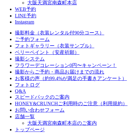
大阪天満宮南森町本店
WEB予約
LINE予約
Instagram
撮影料金（衣装レンタル付90分コース）
ご予約フォーム
フォトギャラリー（衣装サンプル）
ベリーペイント（安産祈願）
撮影システム
フラワーデコレーション0円〜キャンペーン！
撮影からご予約・商品お届けまでの流れ
お客様の声（約99.4%が満足の手書きアンケート）
フォトログ
Q&A
スピードパックのご案内
HONEY&CRUNCHご利用時のご注意（利用規約）
お問い合わせフォーム
店舗一覧
大阪天満宮南森町本店のご案内
トップページ