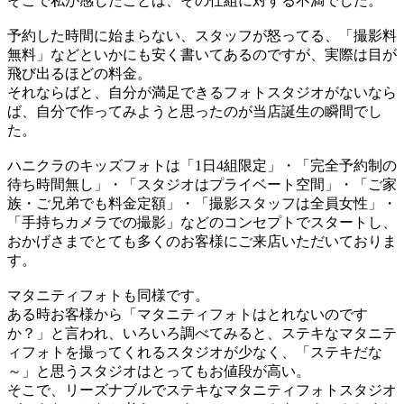
そこで私が感じたことは、その仕組に対する不満でした。
予約した時間に始まらない、スタッフが怒ってる、「撮影料
無料」などといかにも安く書いてあるのですが、実際は目が
飛び出るほどの料金。
それならばと、自分が満足できるフォトスタジオがないなら
ば、自分で作ってみようと思ったのが当店誕生の瞬間でし
た。
ハニクラのキッズフォトは「1日4組限定」・「完全予約制の
待ち時間無し」・「スタジオはプライベート空間」・「ご家
族・ご兄弟でも料金定額」・「撮影スタッフは全員女性」・
「手持ちカメラでの撮影」などのコンセプトでスタートし、
おかげさまでとても多くのお客様にご来店いただいておりま
す。
マタニティフォトも同様です。
ある時お客様から「マタニティフォトはとれないのです
か？」と言われ、いろいろ調べてみると、ステキなマタニテ
ィフォトを撮ってくれるスタジオが少なく、「ステキだな
～」と思うスタジオはとってもお値段が高い。
そこで、リーズナブルでステキなマタニティフォトスタジオ