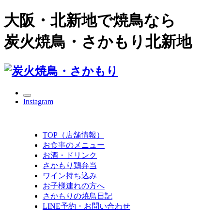
大阪・北新地で焼鳥なら
炭火焼鳥・さかもり北新地
Instagram
TOP（店舗情報）
お食事のメニュー
お酒・ドリンク
さかもり鶏弁当
ワイン持ち込み
お子様連れの方へ
さかもりの焼鳥日記
LINE予約・お問い合わせ