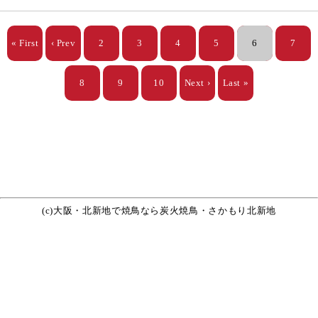
« First
‹ Prev
2
3
4
5
6
7
8
9
10
Next ›
Last »
(c)
大阪・北新地で焼鳥なら
炭火焼鳥・さかもり北新地