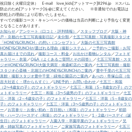
祝日除く火曜日定休） E-mail love_kids[アットマーク]8296.jp ※スパム
防止のため[アットマーク]を@に変えてください。 ※非通知でのお電話は
防犯上の理由により応答いたしません。
すべての撮影コース・キャンペーンの価格は当店の判断により予告なく変更
となることがあります。
お知らせ
／
アンケート（口コミ・評判情報）
／
スタッフブログ
／
大阪・神
戸・京都の七五三写真撮影日記
／
未分類
／
七五三写真館・写真撮影スタジオ
「HONEY&CRUNCH」の想い（コンセプト）
／
大阪の七五三写真館
HONEY&CRUNCHが選ばれる理由（撮影システム）
／
ご予約〜ご撮影・お写
真お届けまでの流れ
／
撮影コース・料金
／
お出かけ着物レンタル
／
フォトギ
ャラリー・衣装
／
Q&A（よくあるご質問とその回答）
／
七五三写真館・スタ
ジオHONEY&CRUNCH大阪天満宮・南森町店のご案内
／
七五三写真館・撮影
スタジオ心斎橋・北堀江のHONEY&CRUNCHのご案内
／
豊中千里の七五三写
真館・撮影スタジオ豊中千里・緑地公園店のご案内
／
あべの・帝塚山店（住
吉大社近く・堺からもすぐ）
／
LINE予約・お問い合わせ
／
七五三・和装
（2〜4歳女の子）のフォトギャラリー
／
七五三・和装（5～8歳女の子）のフ
ォトギャラリー
／
七五三・和装（3〜5歳男の子）のフォトギャラリー
／
七五
三・洋装（2～4歳女の子）のフォトギャラリー
／
七五三・洋装（5～8歳女の
子）のフォトギャラリー
／
七五三・洋装（3〜5歳男の子）のフォトギャラリ
ー
／
お宮参り・お食い初め・百日祝い（和装）のフォトギャラリー
／
初節
句・ハーフバースデイ（和装）のフォトギャラリー
／
1・2歳バースデイ（誕
生日）のフォトギャラリー
／
入園入学・卒園卒業のフォトギャラリー
／
兄
弟・姉妹写真のフォトギャラリー
／
ご家族写真のフォトギャラリー
／
七五三
お出かけ着物レンタル＆スタイリング
／
お宮参りお出かけ着物レンタル
／
ハ