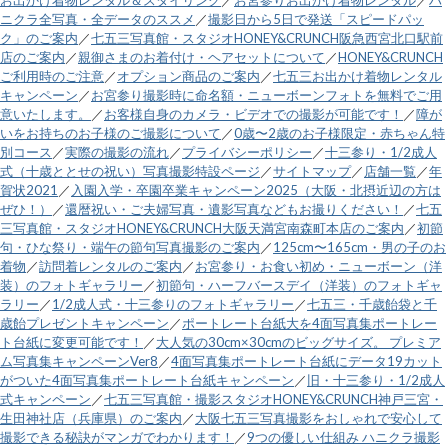
ニクラ全写真・全データのススメ
／
撮影日から5日で発送「スピードパッ
ク」のご案内
／
七五三写真館・スタジオHONEY&CRUNCH阪急西宮北口駅前
店のご案内
／
親御さまのお着付け・ヘアセットについて
／
HONEY&CRUNCH
ご利用時のご注意
／
オプション商品のご案内
／
七五三お出かけ着物レンタル
キャンペーン
／
お宮参り撮影時に命名額・ニューボーンフォトを無料でご用
意いたします。
／
お客様自身のカメラ・ビデオでの撮影が可能です！
／
障が
いをお持ちのお子様のご撮影について
／
0歳〜2歳のお子様限定・赤ちゃん特
別コース
／
実際の撮影の流れ
／
プライバシーポリシー
／
十三参り・1/2成人
式（十歳ととせの祝い）写真撮影特設ページ
／
サイトマップ
／
店舗一覧
／
年
賀状2021
／
入園入学・卒園卒業キャンペーン2025（大阪・北摂近辺の方は
ぜひ！）
／
還暦祝い・ご夫婦写真・遺影写真などもお撮りください！
／
七五
三写真館・スタジオHONEY&CRUNCH大阪天満宮南森町本店のご案内
／
初節
句・ひな祭り・端午の節句写真撮影のご案内
／
125cm〜165cm・男の子のお
着物
／
訪問着レンタルのご案内
／
お宮参り・お食い初め・ニューボーン（洋
装）のフォトギャラリー
／
初節句・ハーフバースデイ（洋装）のフォトギャ
ラリー
／
1/2成人式・十三参りのフォトギャラリー
／
七五三・千歳飴袋と千
歳飴プレゼントキャンペーン
／
ポートレート台紙大を4面写真集ポートレー
ト台紙に変更可能です！
／
大人気の30cm×30cmのビッグサイズ。 プレミア
ム写真集キャンペーンVer8
／
4面写真集ポートレート台紙にデータ19カット
がついた4面写真集ポートレート台紙キャンペーン
／
旧・十三参り・1/2成人
式キャンペーン
／
七五三写真館・撮影スタジオHONEY&CRUNCH神戸三宮・
生田神社店（兵庫県）のご案内
／
大阪七五三写真撮影をおしゃれで安心して
撮影できる秘訣がマンガでわかります！
／
9つの優しい仕組み ハニクラ撮影