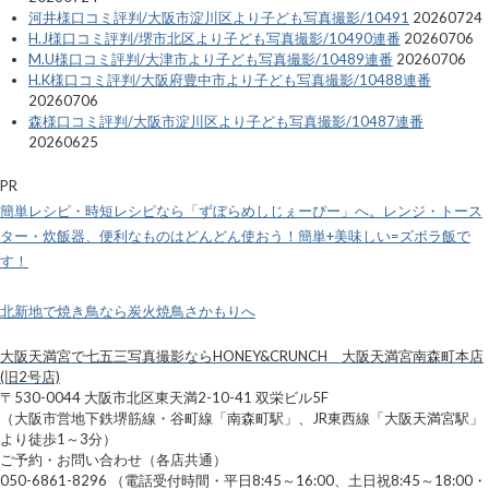
河井様口コミ評判/大阪市淀川区より子ども写真撮影/10491
20260724
H.J様口コミ評判/堺市北区より子ども写真撮影/10490連番
20260706
M.U様口コミ評判/大津市より子ども写真撮影/10489連番
20260706
H.K様口コミ評判/大阪府豊中市より子ども写真撮影/10488連番
20260706
森様口コミ評判/大阪市淀川区より子ども写真撮影/10487連番
20260625
PR
簡単レシピ・時短レシピなら「ずぼらめしじぇーぴー」へ。レンジ・トース
ター・炊飯器、便利なものはどんどん使おう！簡単+美味しい=ズボラ飯で
す！
北新地で焼き鳥なら炭火焼鳥さかもりへ
大阪天満宮で七五三写真撮影ならHONEY&CRUNCH 大阪天満宮南森町本店
(旧2号店)
〒530-0044 大阪市北区東天満2-10-41 双栄ビル5F
（大阪市営地下鉄堺筋線・谷町線「南森町駅」、JR東西線「大阪天満宮駅」
より徒歩1～3分）
ご予約・お問い合わせ（各店共通）
050-6861-8296 （電話受付時間・平日8:45～16:00、土日祝8:45～18:00・