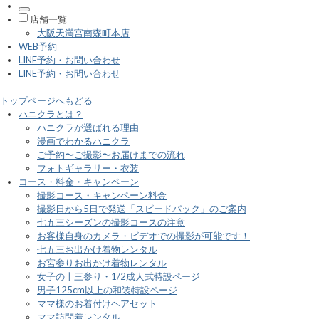
店舗一覧
大阪天満宮南森町本店
WEB予約
LINE予約・お問い合わせ
LINE予約・お問い合わせ
トップページへもどる
ハニクラとは？
ハニクラが選ばれる理由
漫画でわかるハニクラ
ご予約〜ご撮影〜お届けまでの流れ
フォトギャラリー・衣装
コース・料金・キャンペーン
撮影コース・キャンペーン料金
撮影日から5日で発送「スピードパック」のご案内
七五三シーズンの撮影コースの注意
お客様自身のカメラ・ビデオでの撮影が可能です！
七五三お出かけ着物レンタル
お宮参りお出かけ着物レンタル
女子の十三参り・1/2成人式特設ページ
男子125cm以上の和装特設ページ
ママ様のお着付けヘアセット
ママ訪問着レンタル