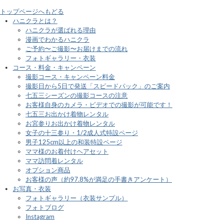
トップページへもどる
ハニクラとは？
ハニクラが選ばれる理由
漫画でわかるハニクラ
ご予約〜ご撮影〜お届けまでの流れ
フォトギャラリー・衣装
コース・料金・キャンペーン
撮影コース・キャンペーン料金
撮影日から5日で発送「スピードパック」のご案内
七五三シーズンの撮影コースの注意
お客様自身のカメラ・ビデオでの撮影が可能です！
七五三お出かけ着物レンタル
お宮参りお出かけ着物レンタル
女子の十三参り・1/2成人式特設ページ
男子125cm以上の和装特設ページ
ママ様のお着付けヘアセット
ママ訪問着レンタル
オプション商品
お客様の声（約97.8%が満足の手書きアンケート）
お写真・衣装
フォトギャラリー（衣装サンプル）
フォトブログ
Instagram