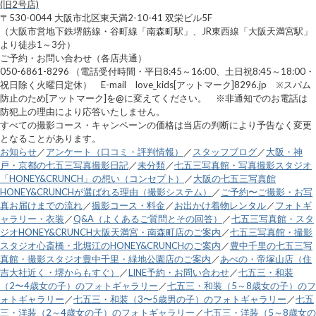
(旧2号店)
〒530-0044 大阪市北区東天満2-10-41 双栄ビル5F
（大阪市営地下鉄堺筋線・谷町線「南森町駅」、JR東西線「大阪天満宮駅」
より徒歩1～3分）
ご予約・お問い合わせ（各店共通）
050-6861-8296 （電話受付時間・平日8:45～16:00、土日祝8:45～18:00・
祝日除く火曜日定休） E-mail love_kids[アットマーク]8296.jp ※スパム
防止のため[アットマーク]を@に変えてください。 ※非通知でのお電話は
防犯上の理由により応答いたしません。
すべての撮影コース・キャンペーンの価格は当店の判断により予告なく変更
となることがあります。
お知らせ
／
アンケート（口コミ・評判情報）
／
スタッフブログ
／
大阪・神
戸・京都の七五三写真撮影日記
／
未分類
／
七五三写真館・写真撮影スタジオ
「HONEY&CRUNCH」の想い（コンセプト）
／
大阪の七五三写真館
HONEY&CRUNCHが選ばれる理由（撮影システム）
／
ご予約〜ご撮影・お写
真お届けまでの流れ
／
撮影コース・料金
／
お出かけ着物レンタル
／
フォトギ
ャラリー・衣装
／
Q&A（よくあるご質問とその回答）
／
七五三写真館・スタ
ジオHONEY&CRUNCH大阪天満宮・南森町店のご案内
／
七五三写真館・撮影
スタジオ心斎橋・北堀江のHONEY&CRUNCHのご案内
／
豊中千里の七五三写
真館・撮影スタジオ豊中千里・緑地公園店のご案内
／
あべの・帝塚山店（住
吉大社近く・堺からもすぐ）
／
LINE予約・お問い合わせ
／
七五三・和装
（2〜4歳女の子）のフォトギャラリー
／
七五三・和装（5～8歳女の子）のフ
ォトギャラリー
／
七五三・和装（3〜5歳男の子）のフォトギャラリー
／
七五
三・洋装（2～4歳女の子）のフォトギャラリー
／
七五三・洋装（5～8歳女の