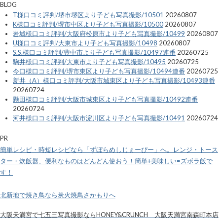
BLOG
T様口コミ評判/堺市堺区より子ども写真撮影/10501
20260807
K様口コミ評判/堺市中区より子ども写真撮影/10500
20260807
岩城様口コミ評判/大阪府松原市より子ども写真撮影/10499
20260807
U様口コミ評判/大東市より子ども写真撮影/10498
20260807
S.S.様口コミ評判/豊中市より子ども写真撮影/10497連番
20260725
駒井様口コミ評判/大東市より子ども写真撮影/10495
20260725
今口様口コミ評判/堺市東区より子ども写真撮影/10494連番
20260725
新井（A）様口コミ評判/大阪市城東区より子ども写真撮影/10493連番
20260724
懸田様口コミ評判/大阪市城東区より子ども写真撮影/10492連番
20260724
河井様口コミ評判/大阪市淀川区より子ども写真撮影/10491
20260724
PR
簡単レシピ・時短レシピなら「ずぼらめしじぇーぴー」へ。レンジ・トース
ター・炊飯器、便利なものはどんどん使おう！簡単+美味しい=ズボラ飯で
す！
北新地で焼き鳥なら炭火焼鳥さかもりへ
大阪天満宮で七五三写真撮影ならHONEY&CRUNCH 大阪天満宮南森町本店