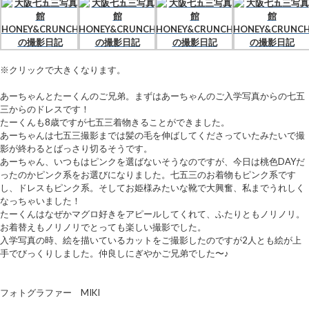
※クリックで大きくなります。
あーちゃんとたーくんのご兄弟。まずはあーちゃんのご入学写真からの七五
三からのドレスです！
たーくんも8歳ですが七五三着物きることができました。
あーちゃんは七五三撮影までは髪の毛を伸ばしてくださっていたみたいで撮
影が終わるとばっさり切るそうです。
あーちゃん、いつもはピンクを選ばないそうなのですが、今日は桃色DAYだ
ったのかピンク系をお選びになりました。七五三のお着物もピンク系です
し、ドレスもピンク系。そしてお姫様みたいな靴で大興奮、私までうれしく
なっちゃいました！
たーくんはなぜかマグロ好きをアピールしてくれて、ふたりともノリノリ。
お着替えもノリノリでとっても楽しい撮影でした。
入学写真の時、絵を描いているカットをご撮影したのですが2人とも絵が上
手でびっくりしました。仲良しにぎやかご兄弟でした〜♪
フォトグラファー MIKI