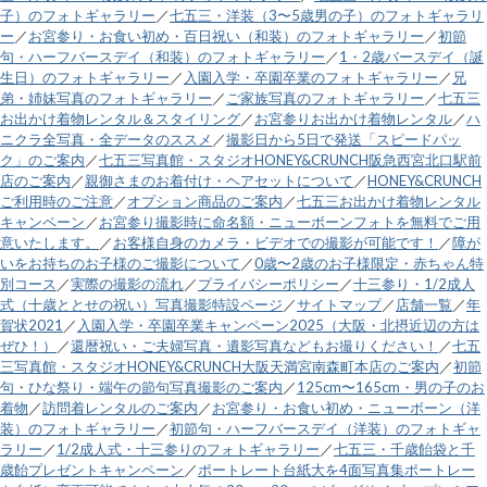
子）のフォトギャラリー
／
七五三・洋装（3〜5歳男の子）のフォトギャラリ
ー
／
お宮参り・お食い初め・百日祝い（和装）のフォトギャラリー
／
初節
句・ハーフバースデイ（和装）のフォトギャラリー
／
1・2歳バースデイ（誕
生日）のフォトギャラリー
／
入園入学・卒園卒業のフォトギャラリー
／
兄
弟・姉妹写真のフォトギャラリー
／
ご家族写真のフォトギャラリー
／
七五三
お出かけ着物レンタル＆スタイリング
／
お宮参りお出かけ着物レンタル
／
ハ
ニクラ全写真・全データのススメ
／
撮影日から5日で発送「スピードパッ
ク」のご案内
／
七五三写真館・スタジオHONEY&CRUNCH阪急西宮北口駅前
店のご案内
／
親御さまのお着付け・ヘアセットについて
／
HONEY&CRUNCH
ご利用時のご注意
／
オプション商品のご案内
／
七五三お出かけ着物レンタル
キャンペーン
／
お宮参り撮影時に命名額・ニューボーンフォトを無料でご用
意いたします。
／
お客様自身のカメラ・ビデオでの撮影が可能です！
／
障が
いをお持ちのお子様のご撮影について
／
0歳〜2歳のお子様限定・赤ちゃん特
別コース
／
実際の撮影の流れ
／
プライバシーポリシー
／
十三参り・1/2成人
式（十歳ととせの祝い）写真撮影特設ページ
／
サイトマップ
／
店舗一覧
／
年
賀状2021
／
入園入学・卒園卒業キャンペーン2025（大阪・北摂近辺の方は
ぜひ！）
／
還暦祝い・ご夫婦写真・遺影写真などもお撮りください！
／
七五
三写真館・スタジオHONEY&CRUNCH大阪天満宮南森町本店のご案内
／
初節
句・ひな祭り・端午の節句写真撮影のご案内
／
125cm〜165cm・男の子のお
着物
／
訪問着レンタルのご案内
／
お宮参り・お食い初め・ニューボーン（洋
装）のフォトギャラリー
／
初節句・ハーフバースデイ（洋装）のフォトギャ
ラリー
／
1/2成人式・十三参りのフォトギャラリー
／
七五三・千歳飴袋と千
歳飴プレゼントキャンペーン
／
ポートレート台紙大を4面写真集ポートレー