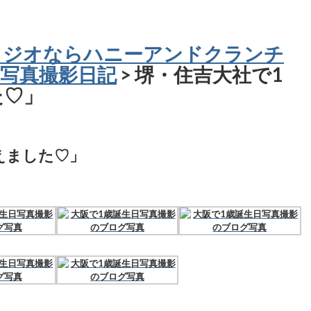
タジオならハニーアンドクランチ
写真撮影日記
> 堺・住吉大社で1
た♡」
えました♡」