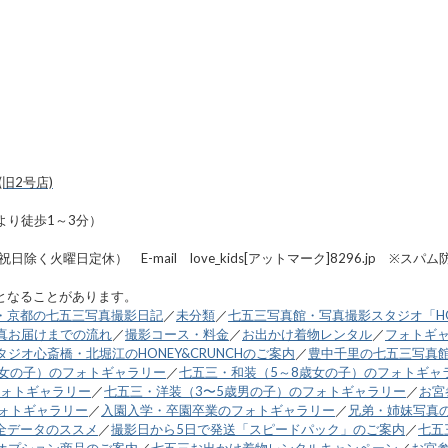
旧2号店)
より徒歩1～3分）
8:00・祝日除く火曜日定休） E-mail love_kids[アットマーク]8296
となることがあります。
・京都の七五三写真撮影日記
／
未分類
／
七五三写真館・写真撮影スタジオ「HO
真お届けまでの流れ
／
撮影コース・料金
／
お出かけ着物レンタル
／
フォトギ
ジオ心斎橋・北堀江のHONEY&CRUNCHのご案内
／
豊中千里の七五三写真
歳女の子）のフォトギャラリー
／
七五三・和装（5～8歳女の子）のフォトギャ
フォトギャラリー
／
七五三・洋装（3〜5歳男の子）のフォトギャラリー
／
お宮
フォトギャラリー
／
入園入学・卒園卒業のフォトギャラリー
／
兄弟・姉妹写真
全データのススメ
／
撮影日から5日で発送「スピードパック」のご案内
／
七五