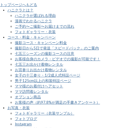
トップページへもどる
ハニクラとは？
ハニクラが選ばれる理由
漫画でわかるハニクラ
ご予約〜ご撮影〜お届けまでの流れ
フォトギャラリー・衣装
コース・料金・キャンペーン
撮影コース・キャンペーン料金
撮影日から5日で発送「スピードパック」のご案内
七五三シーズンの撮影コースの注意
お客様自身のカメラ・ビデオでの撮影が可能です！
七五三お出かけ着物レンタル
お宮参りお出かけ着物レンタル
女子の十三参り・1/2成人式特設ページ
男子125cm以上の和装特設ページ
ママ様のお着付けヘアセット
ママ訪問着レンタル
オプション商品
お客様の声（約97.8%が満足の手書きアンケート）
お写真・衣装
フォトギャラリー（衣装サンプル）
フォトブログ
Instagram