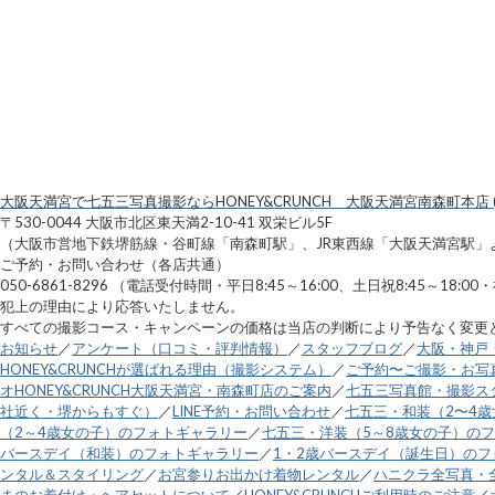
大阪天満宮で七五三写真撮影ならHONEY&CRUNCH 大阪天満宮南森町本店 (
〒530-0044 大阪市北区東天満2-10-41 双栄ビル5F
（大阪市営地下鉄堺筋線・谷町線「南森町駅」、JR東西線「大阪天満宮駅」
ご予約・お問い合わせ（各店共通）
050-6861-8296 （電話受付時間・平日8:45～16:00、土日祝8:45～1
犯上の理由により応答いたしません。
すべての撮影コース・キャンペーンの価格は当店の判断により予告なく変更
お知らせ
／
アンケート（口コミ・評判情報）
／
スタッフブログ
／
大阪・神戸
HONEY&CRUNCHが選ばれる理由（撮影システム）
／
ご予約〜ご撮影・お写
オHONEY&CRUNCH大阪天満宮・南森町店のご案内
／
七五三写真館・撮影スタ
社近く・堺からもすぐ）
／
LINE予約・お問い合わせ
／
七五三・和装（2〜4
（2～4歳女の子）のフォトギャラリー
／
七五三・洋装（5～8歳女の子）の
バースデイ（和装）のフォトギャラリー
／
1・2歳バースデイ（誕生日）の
ンタル＆スタイリング
／
お宮参りお出かけ着物レンタル
／
ハニクラ全写真・