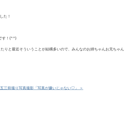
ました！
！(^^)
てたりと最近そういうことが結構多いので、みんなのお姉ちゃんお兄ちゃん
五三前撮り写真撮影「写真が嫌いじゃない♡」 ＞