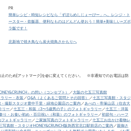
PR
簡単レシピ・時短レシピなら「ずぼらめしじぇーぴー」へ。レンジ・ト
ースター・炊飯器、便利なものはどんどん使おう！簡単+美味しい=ズボ
ラ飯です！
北新地で焼き鳥なら炭火焼鳥さかもりへ
.jp ※スパム防止のため[アットマーク]を@に変えてください。 ※非通知でのお電話は防
NEY&CRUNCH」の想い（コンセプト）
／
大阪の七五三写真館
ャラリー・衣装
／
Q&A（よくあるご質問とその回答）
／
七五三写真館・スタジ
館・撮影スタジオ豊中千里・緑地公園店のご案内
／
あべの・帝塚山店（住吉大
ラリー
／
七五三・和装（3〜5歳男の子）のフォトギャラリー
／
七五三・洋装
参り・お食い初め・百日祝い（和装）のフォトギャラリー
／
初節句・ハーフ
のフォトギャラリー
／
ご家族写真のフォトギャラリー
／
七五三お出かけ着物レ
三写真館・スタジオHONEY&CRUNCH阪急西宮北口駅前店のご案内
／
親御さ