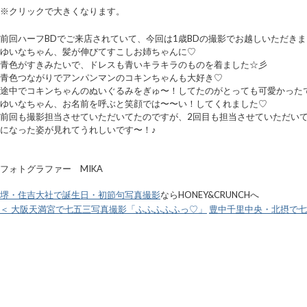
※クリックで大きくなります。
前回ハーフBDでご来店されていて、今回は1歳BDの撮影でお越しいただき
ゆいなちゃん、髪が伸びてすこしお姉ちゃんに♡
青色がすきみたいで、ドレスも青いキラキラのものを着ました☆彡
青色つながりでアンパンマンのコキンちゃんも大好き♡
途中でコキンちゃんのぬいぐるみをぎゅ〜！してたのがとっても可愛かったです
ゆいなちゃん、お名前を呼ぶと笑顔では〜〜い！してくれました♡
前回も撮影担当させていただいてたのですが、2回目も担当させていただい
になった姿が見れてうれしいです〜！♪
フォトグラファー MIKA
堺・住吉大社で誕生日・初節句写真撮影
ならHONEY&CRUNCHへ
＜ 大阪天満宮で七五三写真撮影「ふふふふふっ♡」
豊中千里中央・北摂で七