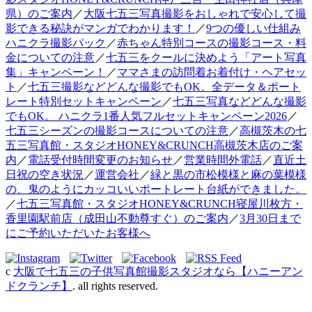
県）のご案内
／
大阪七五三写真撮影をおしゃれで安心して撮
影できる秘訣がマンガでわかります！
／
9つの優しい仕組み
ハニクラ撮影パック
／
赤ちゃん特別コースの撮影コース・料
金についての注意
／
七五三をクールに決めよう「アート写真
集」キャンペーン！
／
ママさまの訪問着お着付け・ヘアセッ
ト
／
七五三撮影などどんな撮影でもOK。全データ＆ポート
レート特別セットキャンペーン
／
七五三写真などどんな撮影
でもOK。 ハニクラ1番人気フルセットキャンペーン2026
／
七五三シーズンの撮影コースについての注意
／
高槻茨木の七
五三写真館・スタジオHONEY&CRUNCH高槻茨木店のご案
内
／
電話受付時間変更のお知らせ
／
営業時間外電話
／
直近土
日祝の空き状況
／
運営会社
／
緑と黒の市松模様と麻の葉模様
の、鬼のようにカッコいいポートレート台紙ができました。
／
七五三写真館・スタジオHONEY&CRUNCH寝屋川枚方・
香里園駅前店（成田山不動尊すぐ）のご案内
／
3月30日まで
にご予約いただいたお客様へ
c
大阪で七五三の子供写真館撮影スタジオなら【ハニーアン
ドクランチ】
. all rights reserved.