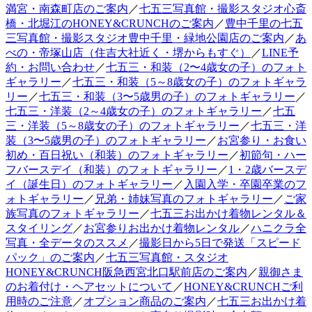
満宮・南森町店のご案内
／
七五三写真館・撮影スタジオ心斎
橋・北堀江のHONEY&CRUNCHのご案内
／
豊中千里の七五
三写真館・撮影スタジオ豊中千里・緑地公園店のご案内
／
あ
べの・帝塚山店（住吉大社近く・堺からもすぐ）
／
LINE予
約・お問い合わせ
／
七五三・和装（2〜4歳女の子）のフォト
ギャラリー
／
七五三・和装（5～8歳女の子）のフォトギャラ
リー
／
七五三・和装（3〜5歳男の子）のフォトギャラリー
／
七五三・洋装（2～4歳女の子）のフォトギャラリー
／
七五
三・洋装（5～8歳女の子）のフォトギャラリー
／
七五三・洋
装（3〜5歳男の子）のフォトギャラリー
／
お宮参り・お食い
初め・百日祝い（和装）のフォトギャラリー
／
初節句・ハー
フバースデイ（和装）のフォトギャラリー
／
1・2歳バースデ
イ（誕生日）のフォトギャラリー
／
入園入学・卒園卒業のフ
ォトギャラリー
／
兄弟・姉妹写真のフォトギャラリー
／
ご家
族写真のフォトギャラリー
／
七五三お出かけ着物レンタル＆
スタイリング
／
お宮参りお出かけ着物レンタル
／
ハニクラ全
写真・全データのススメ
／
撮影日から5日で発送「スピード
パック」のご案内
／
七五三写真館・スタジオ
HONEY&CRUNCH阪急西宮北口駅前店のご案内
／
親御さま
のお着付け・ヘアセットについて
／
HONEY&CRUNCHご利
用時のご注意
／
オプション商品のご案内
／
七五三お出かけ着