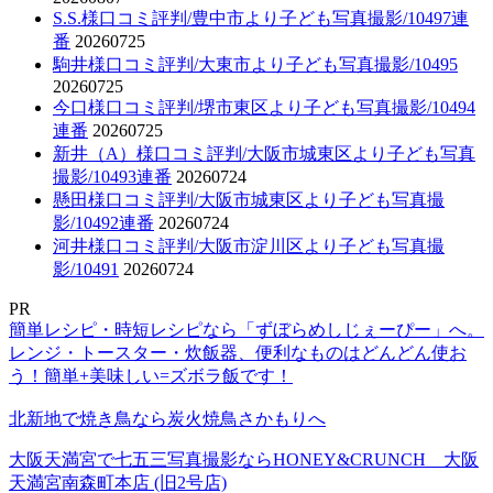
S.S.様口コミ評判/豊中市より子ども写真撮影/10497連
番
20260725
駒井様口コミ評判/大東市より子ども写真撮影/10495
20260725
今口様口コミ評判/堺市東区より子ども写真撮影/10494
連番
20260725
新井（A）様口コミ評判/大阪市城東区より子ども写真
撮影/10493連番
20260724
懸田様口コミ評判/大阪市城東区より子ども写真撮
影/10492連番
20260724
河井様口コミ評判/大阪市淀川区より子ども写真撮
影/10491
20260724
PR
簡単レシピ・時短レシピなら「ずぼらめしじぇーぴー」へ。
レンジ・トースター・炊飯器、便利なものはどんどん使お
う！簡単+美味しい=ズボラ飯です！
北新地で焼き鳥なら炭火焼鳥さかもりへ
大阪天満宮で七五三写真撮影ならHONEY&CRUNCH 大阪
天満宮南森町本店 (旧2号店)