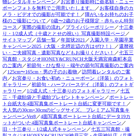
物レンタルキャンペーン
／
お宮参り撮影時に命名額・ニュー
ボーンフォトを無料でご用意いたします。
／
お客様自身のカ
メラ・ビデオでの撮影が可能です！
／
障がいをお持ちのお子
様のご撮影について
／
0歳〜2歳のお子様限定・赤ちゃん特別
コース
／
実際の撮影の流れ
／
プライバシーポリシー
／
十三参
り・1/2成人式（十歳ととせの祝い）写真撮影特設ページ
／
サイトマップ
／
店舗一覧
／
年賀状2021
／
入園入学・卒園卒業
キャンペーン2025（大阪・北摂近辺の方はぜひ！）
／
還暦祝
い・ご夫婦写真・遺影写真などもお撮りください！
／
七五三
写真館・スタジオHONEY&CRUNCH大阪天満宮南森町本店
のご案内
／
初節句・ひな祭り・端午の節句写真撮影のご案内
／
125cm〜165cm・男の子のお着物
／
訪問着レンタルのご案
内
／
お宮参り・お食い初め・ニューボーン（洋装）のフォト
ギャラリー
／
初節句・ハーフバースデイ（洋装）のフォトギ
ャラリー
／
1/2成人式・十三参りのフォトギャラリー
／
七五
三・千歳飴袋と千歳飴プレゼントキャンペーン
／
ポートレー
ト台紙大を4面写真集ポートレート台紙に変更可能です！
／
大人気の30cm×30cmのビッグサイズ。 プレミアム写真集キ
ャンペーンVer8
／
4面写真集ポートレート台紙にデータ19カ
ットがついた4面写真集ポートレート台紙キャンペーン
／
旧・十三参り・1/2成人式キャンペーン
／
七五三写真館・撮
影スタジオHONEY&CRUNCH神戸三宮・生田神社店（兵庫