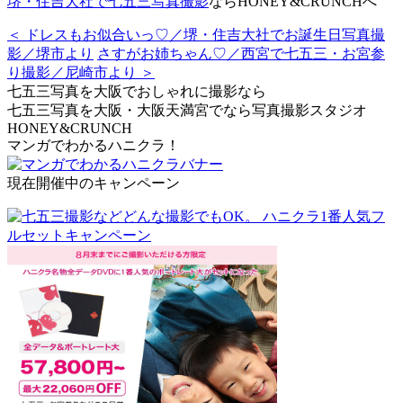
堺・住吉大社で七五三写真撮影
ならHONEY&CRUNCHへ
＜ ドレスもお似合いっ♡／堺・住吉大社でお誕生日写真撮
影／堺市より
さすがお姉ちゃん♡／西宮で七五三・お宮参
り撮影／尼崎市より ＞
七五三写真を大阪でおしゃれに撮影なら
七五三写真を大阪・大阪天満宮でなら写真撮影スタジオ
HONEY&CRUNCH
マンガでわかるハニクラ！
現在開催中のキャンペーン