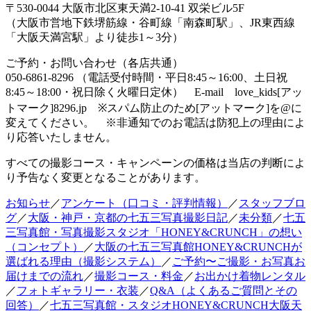
〒530-0044 大阪市北区東天満2-10-41 双栄ビル5F
（大阪市営地下鉄堺筋線・谷町線「南森町駅」、JR東西線
「大阪天満宮駅」より徒歩1～3分）
ご予約・お問い合わせ（各店共通）
050-6861-8296 （電話受付時間・平日8:45～16:00、土日祝
8:45～18:00・祝日除く火曜日定休） E-mail love_kids[アッ
トマーク]8296.jp ※スパム防止のため[アットマーク]を@に
変えてください。 ※非通知でのお電話は防犯上の理由によ
り応答いたしません。
すべての撮影コース・キャンペーンの価格は当店の判断によ
り予告なく変更となることがあります。
お知らせ
／
アンケート（口コミ・評判情報）
／
スタッフブロ
グ
／
大阪・神戸・京都の七五三写真撮影日記
／
未分類
／
七五
三写真館・写真撮影スタジオ「HONEY&CRUNCH」の想い
（コンセプト）
／
大阪の七五三写真館HONEY&CRUNCHが
選ばれる理由（撮影システム）
／
ご予約〜ご撮影・お写真お
届けまでの流れ
／
撮影コース・料金
／
お出かけ着物レンタル
／
フォトギャラリー・衣装
／
Q&A（よくあるご質問とその
回答）
／
七五三写真館・スタジオHONEY&CRUNCH大阪天