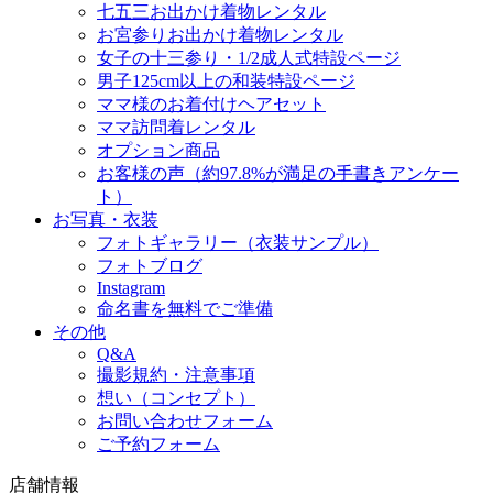
七五三お出かけ着物レンタル
お宮参りお出かけ着物レンタル
女子の十三参り・1/2成人式特設ページ
男子125cm以上の和装特設ページ
ママ様のお着付けヘアセット
ママ訪問着レンタル
オプション商品
お客様の声（約97.8%が満足の手書きアンケー
ト）
お写真・衣装
フォトギャラリー（衣装サンプル）
フォトブログ
Instagram
命名書を無料でご準備
その他
Q&A
撮影規約・注意事項
想い（コンセプト）
お問い合わせフォーム
ご予約フォーム
店舗情報