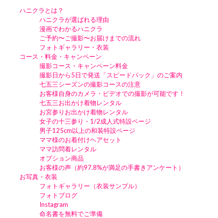
ハニクラとは？
ハニクラが選ばれる理由
漫画でわかるハニクラ
ご予約〜ご撮影〜お届けまでの流れ
フォトギャラリー・衣装
コース・料金・キャンペーン
撮影コース・キャンペーン料金
撮影日から5日で発送「スピードパック」のご案内
七五三シーズンの撮影コースの注意
お客様自身のカメラ・ビデオでの撮影が可能です！
七五三お出かけ着物レンタル
お宮参りお出かけ着物レンタル
女子の十三参り・1/2成人式特設ページ
男子125cm以上の和装特設ページ
ママ様のお着付けヘアセット
ママ訪問着レンタル
オプション商品
お客様の声（約97.8%が満足の手書きアンケート）
お写真・衣装
フォトギャラリー（衣装サンプル）
フォトブログ
Instagram
命名書を無料でご準備