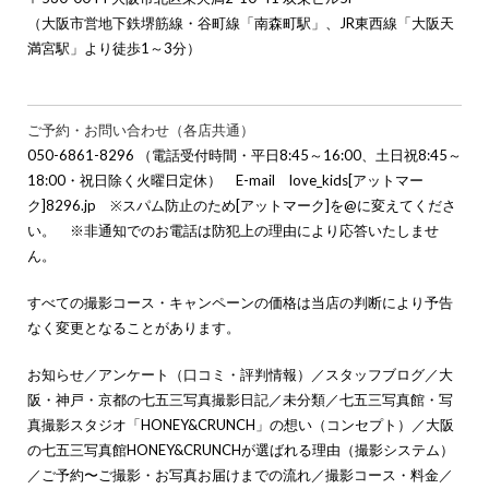
（大阪市営地下鉄堺筋線・谷町線「南森町駅」、JR東西線「大阪天
満宮駅」より徒歩1～3分）
ご予約・お問い合わせ（各店共通）
050-6861-8296 （電話受付時間・平日8:45～16:00、土日祝8:45～
18:00・祝日除く火曜日定休） E-mail love_kids[アットマー
ク]8296.jp ※スパム防止のため[アットマーク]を@に変えてくださ
い。 ※非通知でのお電話は防犯上の理由により応答いたしませ
ん。
すべての撮影コース・キャンペーンの価格は当店の判断により予告
なく変更となることがあります。
お知らせ
／
アンケート（口コミ・評判情報）
／
スタッフブログ
／
大
阪・神戸・京都の七五三写真撮影日記
／
未分類
／
七五三写真館・写
真撮影スタジオ「HONEY&CRUNCH」の想い（コンセプト）
／
大阪
の七五三写真館HONEY&CRUNCHが選ばれる理由（撮影システム）
／
ご予約〜ご撮影・お写真お届けまでの流れ
／
撮影コース・料金
／