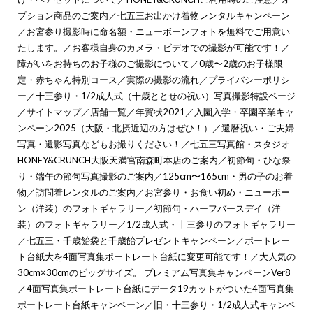
プション商品のご案内
／
七五三お出かけ着物レンタルキャンペーン
／
お宮参り撮影時に命名額・ニューボーンフォトを無料でご用意い
たします。
／
お客様自身のカメラ・ビデオでの撮影が可能です！
／
障がいをお持ちのお子様のご撮影について
／
0歳〜2歳のお子様限
定・赤ちゃん特別コース
／
実際の撮影の流れ
／
プライバシーポリシ
ー
／
十三参り・1/2成人式（十歳ととせの祝い）写真撮影特設ページ
／
サイトマップ
／
店舗一覧
／
年賀状2021
／
入園入学・卒園卒業キャ
ンペーン2025（大阪・北摂近辺の方はぜひ！）
／
還暦祝い・ご夫婦
写真・遺影写真などもお撮りください！
／
七五三写真館・スタジオ
HONEY&CRUNCH大阪天満宮南森町本店のご案内
／
初節句・ひな祭
り・端午の節句写真撮影のご案内
／
125cm〜165cm・男の子のお着
物
／
訪問着レンタルのご案内
／
お宮参り・お食い初め・ニューボー
ン（洋装）のフォトギャラリー
／
初節句・ハーフバースデイ（洋
装）のフォトギャラリー
／
1/2成人式・十三参りのフォトギャラリー
／
七五三・千歳飴袋と千歳飴プレゼントキャンペーン
／
ポートレー
ト台紙大を4面写真集ポートレート台紙に変更可能です！
／
大人気の
30cm×30cmのビッグサイズ。 プレミアム写真集キャンペーンVer8
／
4面写真集ポートレート台紙にデータ19カットがついた4面写真集
ポートレート台紙キャンペーン
／
旧・十三参り・1/2成人式キャンペ