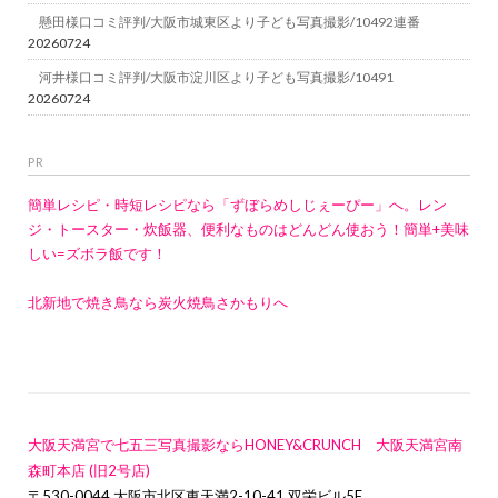
懸田様口コミ評判/大阪市城東区より子ども写真撮影/10492連番
20260724
河井様口コミ評判/大阪市淀川区より子ども写真撮影/10491
20260724
PR
簡単レシピ・時短レシピなら「ずぼらめしじぇーぴー」へ。レン
ジ・トースター・炊飯器、便利なものはどんどん使おう！簡単+美味
しい=ズボラ飯です！
北新地で焼き鳥なら炭火焼鳥さかもりへ
大阪天満宮で七五三写真撮影ならHONEY&CRUNCH 大阪天満宮南
森町本店 (旧2号店)
〒530-0044 大阪市北区東天満2-10-41 双栄ビル5F