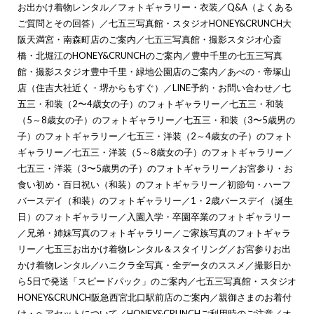
お出かけ着物レンタル
／
フォトギャラリー・衣装
／
Q&A（よくある
ご質問とその回答）
／
七五三写真館・スタジオHONEY&CRUNCH大
阪天満宮・南森町店のご案内
／
七五三写真館・撮影スタジオ心斎
橋・北堀江のHONEY&CRUNCHのご案内
／
豊中千里の七五三写真
館・撮影スタジオ豊中千里・緑地公園店のご案内
／
あべの・帝塚山
店（住吉大社近く・堺からもすぐ）
／
LINE予約・お問い合わせ
／
七
五三・和装（2〜4歳女の子）のフォトギャラリー
／
七五三・和装
（5～8歳女の子）のフォトギャラリー
／
七五三・和装（3〜5歳男の
子）のフォトギャラリー
／
七五三・洋装（2～4歳女の子）のフォト
ギャラリー
／
七五三・洋装（5～8歳女の子）のフォトギャラリー
／
七五三・洋装（3〜5歳男の子）のフォトギャラリー
／
お宮参り・お
食い初め・百日祝い（和装）のフォトギャラリー
／
初節句・ハーフ
バースデイ（和装）のフォトギャラリー
／
1・2歳バースデイ（誕生
日）のフォトギャラリー
／
入園入学・卒園卒業のフォトギャラリー
／
兄弟・姉妹写真のフォトギャラリー
／
ご家族写真のフォトギャラ
リー
／
七五三お出かけ着物レンタル＆スタイリング
／
お宮参りお出
かけ着物レンタル
／
ハニクラ全写真・全データのススメ
／
撮影日か
ら5日で発送「スピードパック」のご案内
／
七五三写真館・スタジオ
HONEY&CRUNCH阪急西宮北口駅前店のご案内
／
親御さまのお着付
け・ヘアセットについて
／
HONEY&CRUNCHご利用時のご注意
／
オ