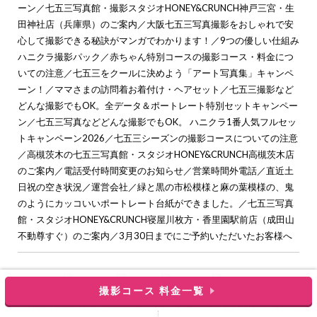
ーン
／
七五三写真館・撮影スタジオHONEY&CRUNCH神戸三宮・生
田神社店（兵庫県）のご案内
／
大阪七五三写真撮影をおしゃれで安
心して撮影できる秘訣がマンガでわかります！
／
9つの優しい仕組み
ハニクラ撮影パック
／
赤ちゃん特別コースの撮影コース・料金につ
いての注意
／
七五三をクールに決めよう「アート写真集」キャンペ
ーン！
／
ママさまの訪問着お着付け・ヘアセット
／
七五三撮影など
どんな撮影でもOK。全データ＆ポートレート特別セットキャンペー
ン
／
七五三写真などどんな撮影でもOK。 ハニクラ1番人気フルセッ
トキャンペーン2026
／
七五三シーズンの撮影コースについての注意
／
高槻茨木の七五三写真館・スタジオHONEY&CRUNCH高槻茨木店
のご案内
／
電話受付時間変更のお知らせ
／
営業時間外電話
／
直近土
日祝の空き状況
／
運営会社
／
緑と黒の市松模様と麻の葉模様の、鬼
のようにカッコいいポートレート台紙ができました。
／
七五三写真
館・スタジオHONEY&CRUNCH寝屋川枚方・香里園駅前店（成田山
不動尊すぐ）のご案内
／
3月30日までにご予約いただいたお客様へ
撮影コース 料金一覧
c
大阪で七五三の子供写真館撮影スタジオなら【ハニーアンドクランチ】
. all rights