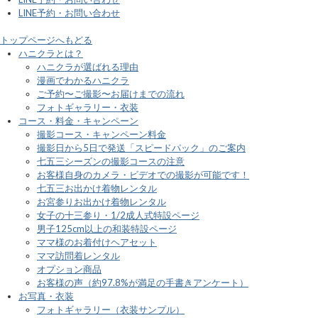
LINE予約・お問い合わせ
トップページへもどる
ハニクラとは？
ハニクラが選ばれる理由
漫画でわかるハニクラ
ご予約〜ご撮影〜お届けまでの流れ
フォトギャラリー・衣装
コース・料金・キャンペーン
撮影コース・キャンペーン料金
撮影日から5日で発送「スピードパック」のご案内
七五三シーズンの撮影コースの注意
お客様自身のカメラ・ビデオでの撮影が可能です！
七五三お出かけ着物レンタル
お宮参りお出かけ着物レンタル
女子の十三参り・1/2成人式特設ページ
男子125cm以上の和装特設ページ
ママ様のお着付けヘアセット
ママ訪問着レンタル
オプション商品
お客様の声（約97.8%が満足の手書きアンケート）
お写真・衣装
フォトギャラリー（衣装サンプル）