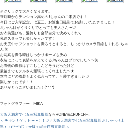
※クリックで大きくなります。
来店時からテンション高めのJちゃんのご来店です！
今日はご入学記念、七五三、お誕生日撮影でお越しいただきました！
Jちゃん目がくりくりでとっても美人さん〜♡
お衣装選びも、髪飾りも全部自分で決めてくれて
私達スタッフも楽しかったです！
お支度中オフショットを撮ろうとすると、しっかりカメラ目線もくれるJちゃ
ん 笑
お写真を撮る時はしっかりポーズも決め
衣装によって表情をかえてくるJちゃんはプロでした〜〜笑
お着物の撮影はすこししんどそうだったけど
最後までモデルさん頑張ってくれました〜★
本当にどの衣装もよく似合ってて、可愛すぎました♡
楽しかったです！！
ありがとうございました！(*^^*)
フォトグラファー MIKA
大阪天満宮で七五三写真撮影
ならHONEY&CRUNCHへ
＜ チキンナゲット〜〜！！♡／大阪天満宮で七五三写真撮影
おしゃべり上
手！！(*^^*)♡／大阪で誕生日写真撮影 ＞