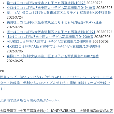
駒井様口コミ評判/大東市より子ども写真撮影/10495
20260725
今口様口コミ評判/堺市東区より子ども写真撮影/10494連番
20260725
新井（A）様口コミ評判/大阪市城東区より子ども写真撮影/10493連番
20260724
懸田様口コミ評判/大阪市城東区より子ども写真撮影/10492連番
20260724
河井様口コミ評判/大阪市淀川区より子ども写真撮影/10491
20260724
H.J様口コミ評判/堺市北区より子ども写真撮影/10490連番
20260706
M.U様口コミ評判/大津市より子ども写真撮影/10489連番
20260706
H.K様口コミ評判/大阪府豊中市より子ども写真撮影/10488連番
20260706
森様口コミ評判/大阪市淀川区より子ども写真撮影/10487連番
20260625
PR
簡単レシピ・時短レシピなら「ずぼらめしじぇーぴー」へ。レンジ・トース
ター・炊飯器、便利なものはどんどん使おう！簡単+美味しい=ズボラ飯で
す！
北新地で焼き鳥なら炭火焼鳥さかもりへ
大阪天満宮で七五三写真撮影ならHONEY&CRUNCH 大阪天満宮南森町本店