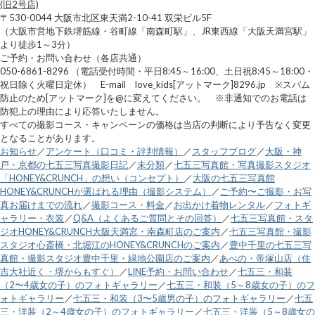
(旧2号店)
〒530-0044 大阪市北区東天満2-10-41 双栄ビル5F
（大阪市営地下鉄堺筋線・谷町線「南森町駅」、JR東西線「大阪天満宮駅」
より徒歩1～3分）
ご予約・お問い合わせ（各店共通）
050-6861-8296 （電話受付時間・平日8:45～16:00、土日祝8:45～18:00・
祝日除く火曜日定休） E-mail love_kids[アットマーク]8296.jp ※スパム
防止のため[アットマーク]を@に変えてください。 ※非通知でのお電話は
防犯上の理由により応答いたしません。
すべての撮影コース・キャンペーンの価格は当店の判断により予告なく変更
となることがあります。
お知らせ
／
アンケート（口コミ・評判情報）
／
スタッフブログ
／
大阪・神
戸・京都の七五三写真撮影日記
／
未分類
／
七五三写真館・写真撮影スタジオ
「HONEY&CRUNCH」の想い（コンセプト）
／
大阪の七五三写真館
HONEY&CRUNCHが選ばれる理由（撮影システム）
／
ご予約〜ご撮影・お写
真お届けまでの流れ
／
撮影コース・料金
／
お出かけ着物レンタル
／
フォトギ
ャラリー・衣装
／
Q&A（よくあるご質問とその回答）
／
七五三写真館・スタ
ジオHONEY&CRUNCH大阪天満宮・南森町店のご案内
／
七五三写真館・撮影
スタジオ心斎橋・北堀江のHONEY&CRUNCHのご案内
／
豊中千里の七五三写
真館・撮影スタジオ豊中千里・緑地公園店のご案内
／
あべの・帝塚山店（住
吉大社近く・堺からもすぐ）
／
LINE予約・お問い合わせ
／
七五三・和装
（2〜4歳女の子）のフォトギャラリー
／
七五三・和装（5～8歳女の子）のフ
ォトギャラリー
／
七五三・和装（3〜5歳男の子）のフォトギャラリー
／
七五
三・洋装（2～4歳女の子）のフォトギャラリー
／
七五三・洋装（5～8歳女の