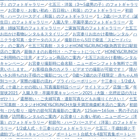
子）のフォトギャラリー
／
七五三・洋装（3〜5歳男の子）のフォトギャラリ
ー
／
お宮参り・お食い初め・百日祝い（和装）のフォトギャラリー
／
初節
句・ハーフバースデイ（和装）のフォトギャラリー
／
1・2歳バースデイ（誕
生日）のフォトギャラリー
／
入園入学・卒園卒業のフォトギャラリー
／
兄
弟・姉妹写真のフォトギャラリー
／
ご家族写真のフォトギャラリー
／
七五三
お出かけ着物レンタル＆スタイリング
／
お宮参りお出かけ着物レンタル
／
ハ
ニクラ全写真・全データのススメ
／
撮影日から5日で発送「スピードパッ
ク」のご案内
／
七五三写真館・スタジオHONEY&CRUNCH阪急西宮北口駅前
店のご案内
／
親御さまのお着付け・ヘアセットについて
／
HONEY&CRUNCH
ご利用時のご注意
／
オプション商品のご案内
／
七五三お出かけ着物レンタル
キャンペーン
／
お宮参り撮影時に命名額・ニューボーンフォトを無料でご用
意いたします。
／
お客様自身のカメラ・ビデオでの撮影が可能です！
／
障が
いをお持ちのお子様のご撮影について
／
0歳〜2歳のお子様限定・赤ちゃん特
別コース
／
実際の撮影の流れ
／
プライバシーポリシー
／
十三参り・1/2成人
式（十歳ととせの祝い）写真撮影特設ページ
／
サイトマップ
／
店舗一覧
／
年
賀状2021
／
入園入学・卒園卒業キャンペーン2025（大阪・北摂近辺の方は
ぜひ！）
／
還暦祝い・ご夫婦写真・遺影写真などもお撮りください！
／
七五
三写真館・スタジオHONEY&CRUNCH大阪天満宮南森町本店のご案内
／
初節
句・ひな祭り・端午の節句写真撮影のご案内
／
125cm〜165cm・男の子のお
着物
／
訪問着レンタルのご案内
／
お宮参り・お食い初め・ニューボーン（洋
装）のフォトギャラリー
／
初節句・ハーフバースデイ（洋装）のフォトギャ
ラリー
／
1/2成人式・十三参りのフォトギャラリー
／
七五三・千歳飴袋と千
歳飴プレゼントキャンペーン
／
ポートレート台紙大を4面写真集ポートレー