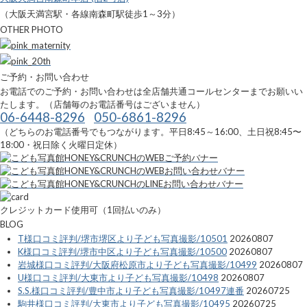
（大阪天満宮駅・各線南森町駅徒歩1～3分）
OTHER PHOTO
ご予約・お問い合わせ
お電話でのご予約・お問い合わせは全店舗共通コールセンターまでお願いい
たします。（店舗毎のお電話番号はございません）
06-6448-8296
050-6861-8296
（どちらのお電話番号でもつながります。平日8:45～16:00、土日祝8:45〜
18:00・祝日除く火曜日定休）
クレジットカード使用可（1回払いのみ）
BLOG
T様口コミ評判/堺市堺区より子ども写真撮影/10501
20260807
K様口コミ評判/堺市中区より子ども写真撮影/10500
20260807
岩城様口コミ評判/大阪府松原市より子ども写真撮影/10499
20260807
U様口コミ評判/大東市より子ども写真撮影/10498
20260807
S.S.様口コミ評判/豊中市より子ども写真撮影/10497連番
20260725
駒井様口コミ評判/大東市より子ども写真撮影/10495
20260725