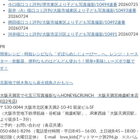
今口様口コミ評判/堺市東区より子ども写真撮影/10494連番
20260725
新井（A）様口コミ評判/大阪市城東区より子ども写真撮影/10493連番
20260724
懸田様口コミ評判/大阪市城東区より子ども写真撮影/10492連番
20260724
河井様口コミ評判/大阪市淀川区より子ども写真撮影/10491
20260724
PR
簡単レシピ・時短レシピなら「ずぼらめしじぇーぴー」へ。レンジ・トース
ター・炊飯器、便利なものはどんどん使おう！簡単+美味しい=ズボラ飯で
す！
北新地で焼き鳥なら炭火焼鳥さかもりへ
大阪天満宮で七五三写真撮影ならHONEY&CRUNCH 大阪天満宮南森町本店
(旧2号店)
〒530-0044 大阪市北区東天満2-10-41 双栄ビル5F
（大阪市営地下鉄堺筋線・谷町線「南森町駅」、JR東西線「大阪天満宮駅」
より徒歩1～3分）
ご予約・お問い合わせ（各店共通）
050-6861-8296 （電話受付時間・平日8:45～16:00、土日祝8:45～18:00・
祝日除く火曜日定休） E-mail love_kids[アットマーク]8296.jp ※スパム