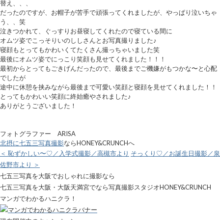
替え、、、
だったのですが、お帽子が苦手で頑張ってくれましたが、やっぱり泣いちゃ
う、、笑
泣きつかれて、ぐっすりお昼寝してくれたので寝ている間に
オムツ姿でこっそりいのししさんとお写真撮りました♪
寝顔もとってもかわいくてたくさん撮っちゃいました笑
最後にオムツ姿でにっこり笑顔も見せてくれました！！！
最初からとってもごきげんだったので、最後までご機嫌がもつかな〜と心配
でしたが
途中に休憩を挟みながら最後まで可愛い笑顔と寝顔を見せてくれました！！
とってもかわいい笑顔に終始癒やされました♪
ありがとうございました！
フォトグラファー ARISA
北摂に七五三写真撮影
ならHONEY&CRUNCHへ
＜ 恥ずかしい〜♡／入学式撮影／高槻市より
そっくり♡／お誕生日撮影／泉
佐野市より ＞
七五三写真を大阪でおしゃれに撮影なら
七五三写真を大阪・大阪天満宮でなら写真撮影スタジオHONEY&CRUNCH
マンガでわかるハニクラ！