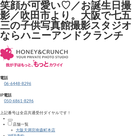
笑顔が可愛い♡／お誕生日撮
影／吹田市より。大阪で七五
三の子供写真館撮影スタジオ
ならハニーアンドクランチ
電話
06-6448-8296
IP電話
050-6861-8296
上記番号は全店共通受付ダイヤルです！
店舗一覧
大阪天満宮南森町本店
WEB予約