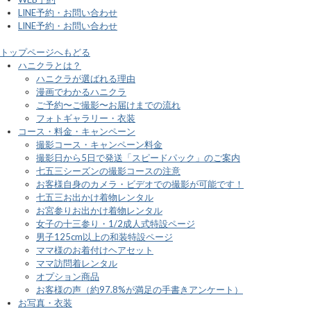
LINE予約・お問い合わせ
LINE予約・お問い合わせ
トップページへもどる
ハニクラとは？
ハニクラが選ばれる理由
漫画でわかるハニクラ
ご予約〜ご撮影〜お届けまでの流れ
フォトギャラリー・衣装
コース・料金・キャンペーン
撮影コース・キャンペーン料金
撮影日から5日で発送「スピードパック」のご案内
七五三シーズンの撮影コースの注意
お客様自身のカメラ・ビデオでの撮影が可能です！
七五三お出かけ着物レンタル
お宮参りお出かけ着物レンタル
女子の十三参り・1/2成人式特設ページ
男子125cm以上の和装特設ページ
ママ様のお着付けヘアセット
ママ訪問着レンタル
オプション商品
お客様の声（約97.8%が満足の手書きアンケート）
お写真・衣装