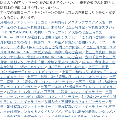
防止のため[アットマーク]を@に変えてください。 ※非通知でのお電話は
防犯上の理由により応答いたしません。
すべての撮影コース・キャンペーンの価格は当店の判断により予告なく変更
となることがあります。
お知らせ
／
アンケート（口コミ・評判情報）
／
スタッフブログ
／
大阪・神
戸・京都の七五三写真撮影日記
／
未分類
／
七五三写真館・写真撮影スタジオ
「HONEY&CRUNCH」の想い（コンセプト）
／
大阪の七五三写真館
HONEY&CRUNCHが選ばれる理由（撮影システム）
／
ご予約〜ご撮影・お写
真お届けまでの流れ
／
撮影コース・料金
／
お出かけ着物レンタル
／
フォトギ
ャラリー・衣装
／
Q&A（よくあるご質問とその回答）
／
七五三写真館・スタ
ジオHONEY&CRUNCH大阪天満宮・南森町店のご案内
／
七五三写真館・撮影
スタジオ心斎橋・北堀江のHONEY&CRUNCHのご案内
／
豊中千里の七五三写
真館・撮影スタジオ豊中千里・緑地公園店のご案内
／
あべの・帝塚山店（住
吉大社近く・堺からもすぐ）
／
LINE予約・お問い合わせ
／
七五三・和装
（2〜4歳女の子）のフォトギャラリー
／
七五三・和装（5～8歳女の子）のフ
ォトギャラリー
／
七五三・和装（3〜5歳男の子）のフォトギャラリー
／
七五
三・洋装（2～4歳女の子）のフォトギャラリー
／
七五三・洋装（5～8歳女の
子）のフォトギャラリー
／
七五三・洋装（3〜5歳男の子）のフォトギャラリ
ー
／
お宮参り・お食い初め・百日祝い（和装）のフォトギャラリー
／
初節
句・ハーフバースデイ（和装）のフォトギャラリー
／
1・2歳バースデイ（誕
生日）のフォトギャラリー
／
入園入学・卒園卒業のフォトギャラリー
／
兄
弟・姉妹写真のフォトギャラリー
／
ご家族写真のフォトギャラリー
／
七五三
お出かけ着物レンタル＆スタイリング
／
お宮参りお出かけ着物レンタル
／
ハ
ニクラ全写真・全データのススメ
／
撮影日から5日で発送「スピードパッ