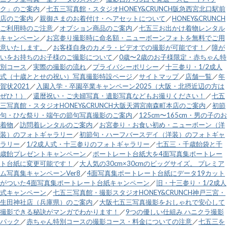
ク」のご案内
／
七五三写真館・スタジオHONEY&CRUNCH阪急西宮北口駅前
店のご案内
／
親御さまのお着付け・ヘアセットについて
／
HONEY&CRUNCH
ご利用時のご注意
／
オプション商品のご案内
／
七五三お出かけ着物レンタル
キャンペーン
／
お宮参り撮影時に命名額・ニューボーンフォトを無料でご用
意いたします。
／
お客様自身のカメラ・ビデオでの撮影が可能です！
／
障が
いをお持ちのお子様のご撮影について
／
0歳〜2歳のお子様限定・赤ちゃん特
別コース
／
実際の撮影の流れ
／
プライバシーポリシー
／
十三参り・1/2成人
式（十歳ととせの祝い）写真撮影特設ページ
／
サイトマップ
／
店舗一覧
／
年
賀状2021
／
入園入学・卒園卒業キャンペーン2025（大阪・北摂近辺の方は
ぜひ！）
／
還暦祝い・ご夫婦写真・遺影写真などもお撮りください！
／
七五
三写真館・スタジオHONEY&CRUNCH大阪天満宮南森町本店のご案内
／
初節
句・ひな祭り・端午の節句写真撮影のご案内
／
125cm〜165cm・男の子のお
着物
／
訪問着レンタルのご案内
／
お宮参り・お食い初め・ニューボーン（洋
装）のフォトギャラリー
／
初節句・ハーフバースデイ（洋装）のフォトギャ
ラリー
／
1/2成人式・十三参りのフォトギャラリー
／
七五三・千歳飴袋と千
歳飴プレゼントキャンペーン
／
ポートレート台紙大を4面写真集ポートレー
ト台紙に変更可能です！
／
大人気の30cm×30cmのビッグサイズ。 プレミア
ム写真集キャンペーンVer8
／
4面写真集ポートレート台紙にデータ19カット
がついた4面写真集ポートレート台紙キャンペーン
／
旧・十三参り・1/2成人
式キャンペーン
／
七五三写真館・撮影スタジオHONEY&CRUNCH神戸三宮・
生田神社店（兵庫県）のご案内
／
大阪七五三写真撮影をおしゃれで安心して
撮影できる秘訣がマンガでわかります！
／
9つの優しい仕組み ハニクラ撮影
パック
／
赤ちゃん特別コースの撮影コース・料金についての注意
／
七五三を