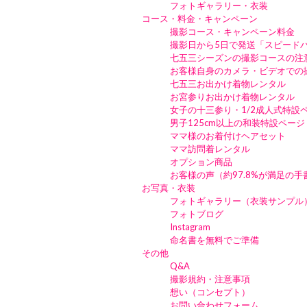
フォトギャラリー・衣装
コース・料金・キャンペーン
撮影コース・キャンペーン料金
撮影日から5日で発送「スピード
七五三シーズンの撮影コースの注
お客様自身のカメラ・ビデオでの
七五三お出かけ着物レンタル
お宮参りお出かけ着物レンタル
女子の十三参り・1/2成人式特設
男子125cm以上の和装特設ページ
ママ様のお着付けヘアセット
ママ訪問着レンタル
オプション商品
お客様の声（約97.8%が満足の
お写真・衣装
フォトギャラリー（衣装サンプル
フォトブログ
Instagram
命名書を無料でご準備
その他
Q&A
撮影規約・注意事項
想い（コンセプト）
お問い合わせフォーム