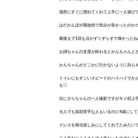
場所にすぐに慣れてくれて上手に一人遊び
はだかんぼが開放的で気分が良かったのか
最後まで1回も泣かずぐずらずで偉かったね
お姉ちゃんの支度が終わるとかんちゃんと
かんちゃんがどこかに行かないように自らギュ
トイレにもすごいスピードのハイハイでか
も♡
次にさらちゃんの一人撮影ですがキメ顔上
大人でも笑顔苦手な人もいるのに4歳にしてこ
ドレスを相当楽しみにしてくれてたみたい
二人共おりこうさんで上手だったのでたく