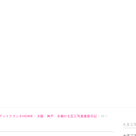
アンドクランチHOME
>
大阪・神戸・京都の七五三写真撮影日記
> Wバ
七五三
七五三