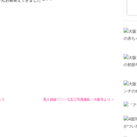
より
美人姉妹♡♡／七五三写真撮影／大阪市より ＞