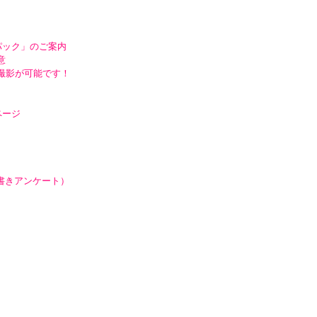
パック」のご案内
意
撮影が可能です！
ページ
手書きアンケート）
）