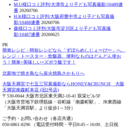
M.U様口コミ評判/大津市より子ども写真撮影/10489連
番
20260706
H.K様口コミ評判/大阪府豊中市より子ども写真撮
影/10488連番
20260706
森様口コミ評判/大阪市淀川区より子ども写真撮
影/10487連番
20260625
PR
簡単レシピ・時短レシピなら「ずぼらめしじぇーぴー」へ。
レンジ・トースター・炊飯器、便利なものはどんどん使お
う！簡単+美味しい=ズボラ飯です！
北新地で焼き鳥なら炭火焼鳥さかもりへ
大阪天満宮で七五三写真撮影ならHONEY&CRUNCH 大阪
天満宮南森町本店 (旧2号店)
〒530-0044 大阪市北区東天満2-10-41 双栄ビル5F
（大阪市営地下鉄堺筋線・谷町線「南森町駅」、JR東西線
「大阪天満宮駅」より徒歩1～3分）
ご予約・お問い合わせ（各店共通）
050-6861-8296 （電話受付時間・平日8:45～16:00、土日祝