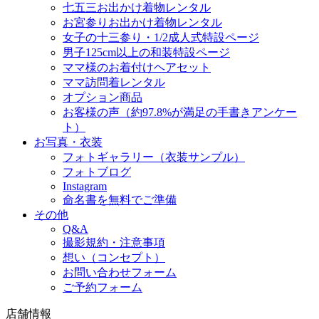
七五三お出かけ着物レンタル
お宮参りお出かけ着物レンタル
女子の十三参り・1/2成人式特設ページ
男子125cm以上の和装特設ページ
ママ様のお着付けヘアセット
ママ訪問着レンタル
オプション商品
お客様の声（約97.8%が満足の手書きアンケー
ト）
お写真・衣装
フォトギャラリー（衣装サンプル）
フォトブログ
Instagram
命名書を無料でご準備
その他
Q&A
撮影規約・注意事項
想い（コンセプト）
お問い合わせフォーム
ご予約フォーム
店舗情報