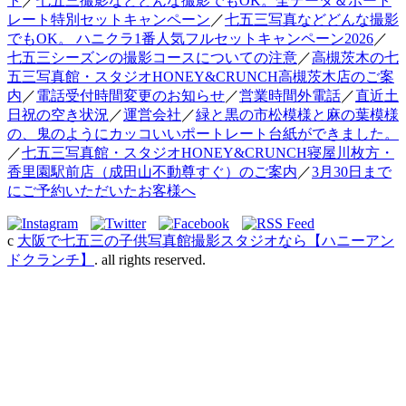
ト
／
七五三撮影などどんな撮影でもOK。全データ＆ポート
レート特別セットキャンペーン
／
七五三写真などどんな撮影
でもOK。 ハニクラ1番人気フルセットキャンペーン2026
／
七五三シーズンの撮影コースについての注意
／
高槻茨木の七
五三写真館・スタジオHONEY&CRUNCH高槻茨木店のご案
内
／
電話受付時間変更のお知らせ
／
営業時間外電話
／
直近土
日祝の空き状況
／
運営会社
／
緑と黒の市松模様と麻の葉模様
の、鬼のようにカッコいいポートレート台紙ができました。
／
七五三写真館・スタジオHONEY&CRUNCH寝屋川枚方・
香里園駅前店（成田山不動尊すぐ）のご案内
／
3月30日まで
にご予約いただいたお客様へ
c
大阪で七五三の子供写真館撮影スタジオなら【ハニーアン
ドクランチ】
. all rights reserved.