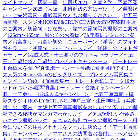
サイトマップ
／
店舗一覧
／
年賀状2021
／
入園入学・卒園卒業
キャンペーン2025（大阪・北摂近辺の方はぜひ！）
／
還暦祝
い・ご夫婦写真・遺影写真などもお撮りください！
／
七五三
写真館・スタジオHONEY&CRUNCH大阪天満宮南森町本店
のご案内
／
初節句・ひな祭り・端午の節句写真撮影のご案内
／
125cm〜165cm・男の子のお着物
／
訪問着レンタルのご案
内
／
お宮参り・お食い初め・ニューボーン（洋装）のフォト
ギャラリー
／
初節句・ハーフバースデイ（洋装）のフォトギ
ャラリー
／
1/2成人式・十三参りのフォトギャラリー
／
七五
三・千歳飴袋と千歳飴プレゼントキャンペーン
／
ポートレー
ト台紙大を4面写真集ポートレート台紙に変更可能です！
／
大人気の30cm×30cmのビッグサイズ。 プレミアム写真集キ
ャンペーンVer8
／
4面写真集ポートレート台紙にデータ19カ
ットがついた4面写真集ポートレート台紙キャンペーン
／
旧・十三参り・1/2成人式キャンペーン
／
七五三写真館・撮
影スタジオHONEY&CRUNCH神戸三宮・生田神社店（兵庫
県）のご案内
／
大阪七五三写真撮影をおしゃれで安心して撮
影できる秘訣がマンガでわかります！
／
9つの優しい仕組み
ハニクラ撮影パック
／
赤ちゃん特別コースの撮影コース・料
金についての注意
／
七五三をクールに決めよう「アート写真
集」キャンペーン！
／
ママさまの訪問着お着付け・ヘアセッ