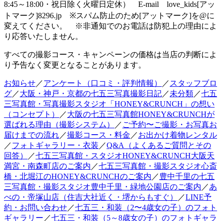
8:45～18:00・祝日除く火曜日定休） E-mail love_kids[アッ
トマーク]8296.jp ※スパム防止のため[アットマーク]を@に
変えてください。 ※非通知でのお電話は防犯上の理由によ
り応答いたしません。
すべての撮影コース・キャンペーンの価格は当店の判断によ
り予告なく変更となることがあります。
お知らせ
／
アンケート（口コミ・評判情報）
／
スタッフブロ
グ
／
大阪・神戸・京都の七五三写真撮影日記
／
未分類
／
七五
三写真館・写真撮影スタジオ「HONEY&CRUNCH」の想い
（コンセプト）
／
大阪の七五三写真館HONEY&CRUNCHが
選ばれる理由（撮影システム）
／
ご予約〜ご撮影・お写真お
届けまでの流れ
／
撮影コース・料金
／
お出かけ着物レンタル
／
フォトギャラリー・衣装
／
Q&A（よくあるご質問とその
回答）
／
七五三写真館・スタジオHONEY&CRUNCH大阪天
満宮・南森町店のご案内
／
七五三写真館・撮影スタジオ心斎
橋・北堀江のHONEY&CRUNCHのご案内
／
豊中千里の七五
三写真館・撮影スタジオ豊中千里・緑地公園店のご案内
／
あ
べの・帝塚山店（住吉大社近く・堺からもすぐ）
／
LINE予
約・お問い合わせ
／
七五三・和装（2〜4歳女の子）のフォト
ギャラリー
／
七五三・和装（5～8歳女の子）のフォトギャラ