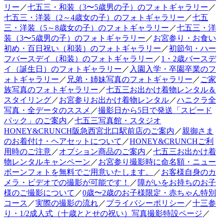
リー
／
七五三・和装（3〜5歳男の子）のフォトギャラリー
／
七五三・洋装（2～4歳女の子）のフォトギャラリー
／
七五
三・洋装（5～8歳女の子）のフォトギャラリー
／
七五三・洋
装（3〜5歳男の子）のフォトギャラリー
／
お宮参り・お食い
初め・百日祝い（和装）のフォトギャラリー
／
初節句・ハー
フバースデイ（和装）のフォトギャラリー
／
1・2歳バースデ
イ（誕生日）のフォトギャラリー
／
入園入学・卒園卒業のフ
ォトギャラリー
／
兄弟・姉妹写真のフォトギャラリー
／
ご家
族写真のフォトギャラリー
／
七五三お出かけ着物レンタル＆
スタイリング
／
お宮参りお出かけ着物レンタル
／
ハニクラ全
写真・全データのススメ
／
撮影日から5日で発送「スピード
パック」のご案内
／
七五三写真館・スタジオ
HONEY&CRUNCH阪急西宮北口駅前店のご案内
／
親御さま
のお着付け・ヘアセットについて
／
HONEY&CRUNCHご利
用時のご注意
／
オプション商品のご案内
／
七五三お出かけ着
物レンタルキャンペーン
／
お宮参り撮影時に命名額・ニュー
ボーンフォトを無料でご用意いたします。
／
お客様自身のカ
メラ・ビデオでの撮影が可能です！
／
障がいをお持ちのお子
様のご撮影について
／
0歳〜2歳のお子様限定・赤ちゃん特別
コース
／
実際の撮影の流れ
／
プライバシーポリシー
／
十三参
り・1/2成人式（十歳ととせの祝い）写真撮影特設ページ
／