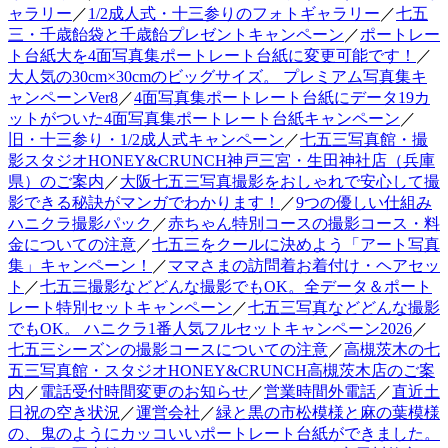
ャラリー
／
1/2成人式・十三参りのフォトギャラリー
／
七五
三・千歳飴袋と千歳飴プレゼントキャンペーン
／
ポートレー
ト台紙大を4面写真集ポートレート台紙に変更可能です！
／
大人気の30cm×30cmのビッグサイズ。 プレミアム写真集キ
ャンペーンVer8
／
4面写真集ポートレート台紙にデータ19カ
ットがついた4面写真集ポートレート台紙キャンペーン
／
旧・十三参り・1/2成人式キャンペーン
／
七五三写真館・撮
影スタジオHONEY&CRUNCH神戸三宮・生田神社店（兵庫
県）のご案内
／
大阪七五三写真撮影をおしゃれで安心して撮
影できる秘訣がマンガでわかります！
／
9つの優しい仕組み
ハニクラ撮影パック
／
赤ちゃん特別コースの撮影コース・料
金についての注意
／
七五三をクールに決めよう「アート写真
集」キャンペーン！
／
ママさまの訪問着お着付け・ヘアセッ
ト
／
七五三撮影などどんな撮影でもOK。全データ＆ポート
レート特別セットキャンペーン
／
七五三写真などどんな撮影
でもOK。 ハニクラ1番人気フルセットキャンペーン2026
／
七五三シーズンの撮影コースについての注意
／
高槻茨木の七
五三写真館・スタジオHONEY&CRUNCH高槻茨木店のご案
内
／
電話受付時間変更のお知らせ
／
営業時間外電話
／
直近土
日祝の空き状況
／
運営会社
／
緑と黒の市松模様と麻の葉模様
の、鬼のようにカッコいいポートレート台紙ができました。