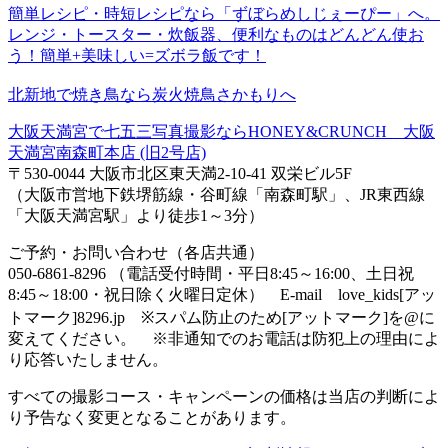
簡単レシピ・時短レシピなら「ずぼらめしじぇーぴー」へ。
レンジ・トースター・炊飯器、便利なものはどんどん使お
う！簡単+美味しい=ズボラ飯です！
北新地で焼き鳥なら炭火焼鳥さかもりへ
大阪天満宮で七五三写真撮影ならHONEY&CRUNCH 大阪
天満宮南森町本店 (旧2号店)
〒530-0044 大阪市北区東天満2-10-41 双栄ビル5F
（大阪市営地下鉄堺筋線・谷町線「南森町駅」、JR東西線
「大阪天満宮駅」より徒歩1～3分）
ご予約・お問い合わせ（各店共通）
050-6861-8296 （電話受付時間・平日8:45～16:00、土日祝
8:45～18:00・祝日除く火曜日定休） E-mail love_kids[アッ
トマーク]8296.jp ※スパム防止のため[アットマーク]を@に
変えてください。 ※非通知でのお電話は防犯上の理由によ
り応答いたしません。
すべての撮影コース・キャンペーンの価格は当店の判断によ
り予告なく変更となることがあります。