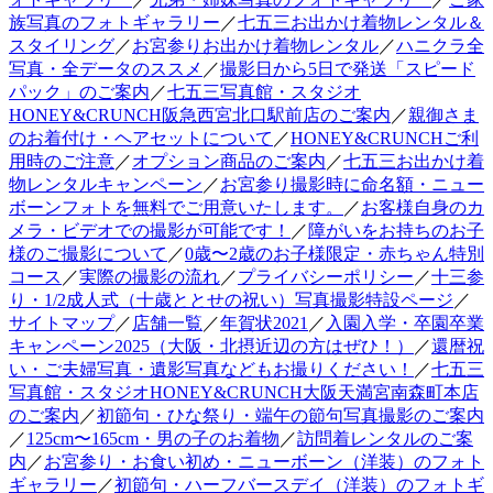
族写真のフォトギャラリー
／
七五三お出かけ着物レンタル＆
スタイリング
／
お宮参りお出かけ着物レンタル
／
ハニクラ全
写真・全データのススメ
／
撮影日から5日で発送「スピード
パック」のご案内
／
七五三写真館・スタジオ
HONEY&CRUNCH阪急西宮北口駅前店のご案内
／
親御さま
のお着付け・ヘアセットについて
／
HONEY&CRUNCHご利
用時のご注意
／
オプション商品のご案内
／
七五三お出かけ着
物レンタルキャンペーン
／
お宮参り撮影時に命名額・ニュー
ボーンフォトを無料でご用意いたします。
／
お客様自身のカ
メラ・ビデオでの撮影が可能です！
／
障がいをお持ちのお子
様のご撮影について
／
0歳〜2歳のお子様限定・赤ちゃん特別
コース
／
実際の撮影の流れ
／
プライバシーポリシー
／
十三参
り・1/2成人式（十歳ととせの祝い）写真撮影特設ページ
／
サイトマップ
／
店舗一覧
／
年賀状2021
／
入園入学・卒園卒業
キャンペーン2025（大阪・北摂近辺の方はぜひ！）
／
還暦祝
い・ご夫婦写真・遺影写真などもお撮りください！
／
七五三
写真館・スタジオHONEY&CRUNCH大阪天満宮南森町本店
のご案内
／
初節句・ひな祭り・端午の節句写真撮影のご案内
／
125cm〜165cm・男の子のお着物
／
訪問着レンタルのご案
内
／
お宮参り・お食い初め・ニューボーン（洋装）のフォト
ギャラリー
／
初節句・ハーフバースデイ（洋装）のフォトギ