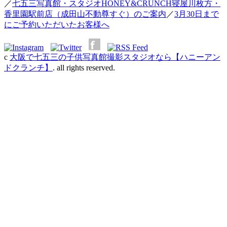
／
七五三写真館・スタジオHONEY&CRUNCH寝屋川枚方・
香里園駅前店（成田山不動尊すぐ）のご案内
／
3月30日まで
にご予約いただいたお客様へ
c
大阪で七五三の子供写真館撮影スタジオなら【ハニーアン
ドクランチ】
. all rights reserved.