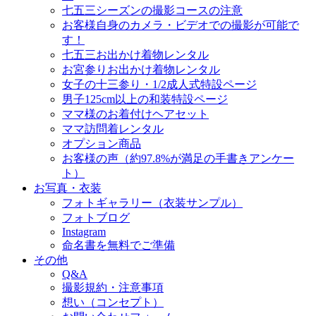
七五三シーズンの撮影コースの注意
お客様自身のカメラ・ビデオでの撮影が可能で
す！
七五三お出かけ着物レンタル
お宮参りお出かけ着物レンタル
女子の十三参り・1/2成人式特設ページ
男子125cm以上の和装特設ページ
ママ様のお着付けヘアセット
ママ訪問着レンタル
オプション商品
お客様の声（約97.8%が満足の手書きアンケー
ト）
お写真・衣装
フォトギャラリー（衣装サンプル）
フォトブログ
Instagram
命名書を無料でご準備
その他
Q&A
撮影規約・注意事項
想い（コンセプト）