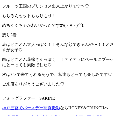
フルーツ王国のプリンセス出来上がりです〜♡
もちろんセットももりもり！
めちゃくちゃかわいかったですｶﾜ(・∀・)ｲｲ!!
残り2着
赤はとことん大人っぽく！！そんな顔できるんや〜！！とさ
すが女子♡
白はとことん花嫁さんっぽく！！ティアラにベールにブーケ
にとーっても素敵でした♡
次は753で来てくれるそうで、私達もとっても楽しみです♡
ご来店ありがとうございました♡
フォトグラファー SAKINE
神戸三宮でバースデー写真撮影
ならHONEY&CRUNCHへ