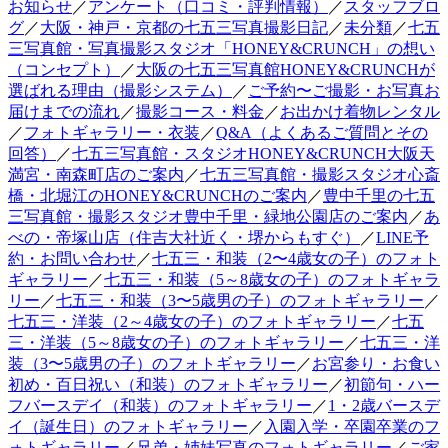
お知らせ
／
アンケート（口コミ・評判情報）
／
スタッフブロ
グ
／
大阪・神戸・京都の七五三写真撮影日記
／
未分類
／
七五
三写真館・写真撮影スタジオ「HONEY&CRUNCH」の想い
（コンセプト）
／
大阪の七五三写真館HONEY&CRUNCHが
選ばれる理由（撮影システム）
／
ご予約〜ご撮影・お写真お
届けまでの流れ
／
撮影コース・料金
／
お出かけ着物レンタル
／
フォトギャラリー・衣装
／
Q&A（よくあるご質問とその
回答）
／
七五三写真館・スタジオHONEY&CRUNCH大阪天
満宮・南森町店のご案内
／
七五三写真館・撮影スタジオ心斎
橋・北堀江のHONEY&CRUNCHのご案内
／
豊中千里の七五
三写真館・撮影スタジオ豊中千里・緑地公園店のご案内
／
あ
べの・帝塚山店（住吉大社近く・堺からもすぐ）
／
LINE予
約・お問い合わせ
／
七五三・和装（2〜4歳女の子）のフォト
ギャラリー
／
七五三・和装（5～8歳女の子）のフォトギャラ
リー
／
七五三・和装（3〜5歳男の子）のフォトギャラリー
／
七五三・洋装（2～4歳女の子）のフォトギャラリー
／
七五
三・洋装（5～8歳女の子）のフォトギャラリー
／
七五三・洋
装（3〜5歳男の子）のフォトギャラリー
／
お宮参り・お食い
初め・百日祝い（和装）のフォトギャラリー
／
初節句・ハー
フバースデイ（和装）のフォトギャラリー
／
1・2歳バースデ
イ（誕生日）のフォトギャラリー
／
入園入学・卒園卒業のフ
ォトギャラリー
／
兄弟・姉妹写真のフォトギャラリー
／
ご家