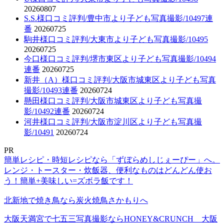
20260807
S.S.様口コミ評判/豊中市より子ども写真撮影/10497連
番
20260725
駒井様口コミ評判/大東市より子ども写真撮影/10495
20260725
今口様口コミ評判/堺市東区より子ども写真撮影/10494
連番
20260725
新井（A）様口コミ評判/大阪市城東区より子ども写真
撮影/10493連番
20260724
懸田様口コミ評判/大阪市城東区より子ども写真撮
影/10492連番
20260724
河井様口コミ評判/大阪市淀川区より子ども写真撮
影/10491
20260724
PR
簡単レシピ・時短レシピなら「ずぼらめしじぇーぴー」へ。
レンジ・トースター・炊飯器、便利なものはどんどん使お
う！簡単+美味しい=ズボラ飯です！
北新地で焼き鳥なら炭火焼鳥さかもりへ
大阪天満宮で七五三写真撮影ならHONEY&CRUNCH 大阪