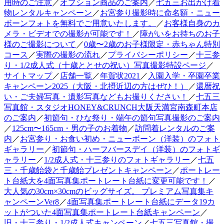
用時のご注意
／
オプション商品のご案内
／
七五三お出かけ着
物レンタルキャンペーン
／
お宮参り撮影時に命名額・ニュー
ボーンフォトを無料でご用意いたします。
／
お客様自身のカ
メラ・ビデオでの撮影が可能です！
／
障がいをお持ちのお子
様のご撮影について
／
0歳〜2歳のお子様限定・赤ちゃん特別
コース
／
実際の撮影の流れ
／
プライバシーポリシー
／
十三参
り・1/2成人式（十歳ととせの祝い）写真撮影特設ページ
／
サイトマップ
／
店舗一覧
／
年賀状2021
／
入園入学・卒園卒業
キャンペーン2025（大阪・北摂近辺の方はぜひ！）
／
還暦祝
い・ご夫婦写真・遺影写真などもお撮りください！
／
七五三
写真館・スタジオHONEY&CRUNCH大阪天満宮南森町本店
のご案内
／
初節句・ひな祭り・端午の節句写真撮影のご案内
／
125cm〜165cm・男の子のお着物
／
訪問着レンタルのご案
内
／
お宮参り・お食い初め・ニューボーン（洋装）のフォト
ギャラリー
／
初節句・ハーフバースデイ（洋装）のフォトギ
ャラリー
／
1/2成人式・十三参りのフォトギャラリー
／
七五
三・千歳飴袋と千歳飴プレゼントキャンペーン
／
ポートレー
ト台紙大を4面写真集ポートレート台紙に変更可能です！
／
大人気の30cm×30cmのビッグサイズ。 プレミアム写真集キ
ャンペーンVer8
／
4面写真集ポートレート台紙にデータ19カ
ットがついた4面写真集ポートレート台紙キャンペーン
／
旧・十三参り・1/2成人式キャンペーン
／
七五三写真館・撮