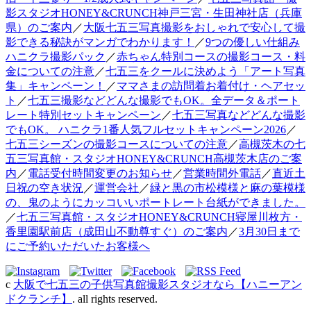
影スタジオHONEY&CRUNCH神戸三宮・生田神社店（兵庫
県）のご案内
／
大阪七五三写真撮影をおしゃれで安心して撮
影できる秘訣がマンガでわかります！
／
9つの優しい仕組み
ハニクラ撮影パック
／
赤ちゃん特別コースの撮影コース・料
金についての注意
／
七五三をクールに決めよう「アート写真
集」キャンペーン！
／
ママさまの訪問着お着付け・ヘアセッ
ト
／
七五三撮影などどんな撮影でもOK。全データ＆ポート
レート特別セットキャンペーン
／
七五三写真などどんな撮影
でもOK。 ハニクラ1番人気フルセットキャンペーン2026
／
七五三シーズンの撮影コースについての注意
／
高槻茨木の七
五三写真館・スタジオHONEY&CRUNCH高槻茨木店のご案
内
／
電話受付時間変更のお知らせ
／
営業時間外電話
／
直近土
日祝の空き状況
／
運営会社
／
緑と黒の市松模様と麻の葉模様
の、鬼のようにカッコいいポートレート台紙ができました。
／
七五三写真館・スタジオHONEY&CRUNCH寝屋川枚方・
香里園駅前店（成田山不動尊すぐ）のご案内
／
3月30日まで
にご予約いただいたお客様へ
c
大阪で七五三の子供写真館撮影スタジオなら【ハニーアン
ドクランチ】
. all rights reserved.