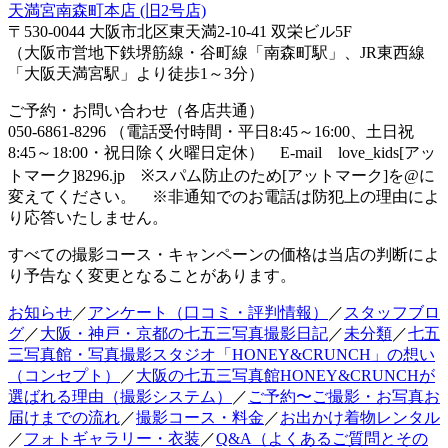
天満宮南森町本店 (旧2号店)
〒530-0044 大阪市北区東天満2-10-41 双栄ビル5F
（大阪市営地下鉄堺筋線・谷町線「南森町駅」、JR東西線
「大阪天満宮駅」より徒歩1～3分）
ご予約・お問い合わせ（各店共通）
050-6861-8296 （電話受付時間・平日8:45～16:00、土日祝
8:45～18:00・祝日除く火曜日定休） E-mail love_kids[アッ
トマーク]8296.jp ※スパム防止のため[アットマーク]を@に
変えてください。 ※非通知でのお電話は防犯上の理由によ
り応答いたしません。
すべての撮影コース・キャンペーンの価格は当店の判断によ
り予告なく変更となることがあります。
お知らせ
／
アンケート（口コミ・評判情報）
／
スタッフブロ
グ
／
大阪・神戸・京都の七五三写真撮影日記
／
未分類
／
七五
三写真館・写真撮影スタジオ「HONEY&CRUNCH」の想い
（コンセプト）
／
大阪の七五三写真館HONEY&CRUNCHが
選ばれる理由（撮影システム）
／
ご予約〜ご撮影・お写真お
届けまでの流れ
／
撮影コース・料金
／
お出かけ着物レンタル
／
フォトギャラリー・衣装
／
Q&A（よくあるご質問とその