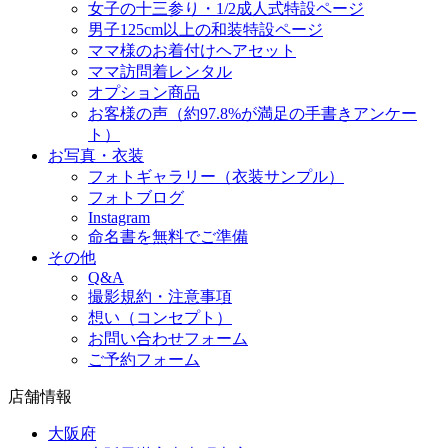
女子の十三参り・1/2成人式特設ページ
男子125cm以上の和装特設ページ
ママ様のお着付けヘアセット
ママ訪問着レンタル
オプション商品
お客様の声（約97.8%が満足の手書きアンケー
ト）
お写真・衣装
フォトギャラリー（衣装サンプル）
フォトブログ
Instagram
命名書を無料でご準備
その他
Q&A
撮影規約・注意事項
想い（コンセプト）
お問い合わせフォーム
ご予約フォーム
店舗情報
大阪府