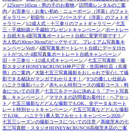
／
125cm〜165cm・男の子のお着物
／
訪問着レンタルのご案
内
／
お宮参り・お食い初め・ニューボーン（洋装）のフォト
ギャラリー
／
初節句・ハーフバースデイ（洋装）のフォトギ
ャラリー
／
1/2成人式・十三参りのフォトギャラリー
／
七五
三・千歳飴袋と千歳飴プレゼントキャンペーン
／
ポートレー
ト台紙大を4面写真集ポートレート台紙に変更可能です！
／
大人気の30cm×30cmのビッグサイズ。 プレミアム写真集キ
ャンペーンVer8
／
4面写真集ポートレート台紙にデータ19カ
ットがついた4面写真集ポートレート台紙キャンペーン
／
旧・十三参り・1/2成人式キャンペーン
／
七五三写真館・撮
影スタジオHONEY&CRUNCH神戸三宮・生田神社店（兵庫
県）のご案内
／
大阪七五三写真撮影をおしゃれで安心して撮
影できる秘訣がマンガでわかります！
／
9つの優しい仕組み
ハニクラ撮影パック
／
赤ちゃん特別コースの撮影コース・料
金についての注意
／
七五三をクールに決めよう「アート写真
集」キャンペーン！
／
ママさまの訪問着お着付け・ヘアセッ
ト
／
七五三撮影などどんな撮影でもOK。全データ＆ポート
レート特別セットキャンペーン
／
七五三写真などどんな撮影
でもOK。 ハニクラ1番人気フルセットキャンペーン2026
／
七五三シーズンの撮影コースについての注意
／
高槻茨木の七
五三写真館・スタジオHONEY&CRUNCH高槻茨木店のご案