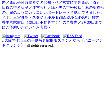
内
／
電話受付時間変更のお知らせ
／
営業時間外電話
／
直近土
日祝の空き状況
／
運営会社
／
緑と黒の市松模様と麻の葉模様
の、鬼のようにカッコいいポートレート台紙ができました。
／
七五三写真館・スタジオHONEY&CRUNCH寝屋川枚方・
香里園駅前店（成田山不動尊すぐ）のご案内
／
3月30日まで
にご予約いただいたお客様へ
c
大阪で七五三の子供写真館撮影スタジオなら【ハニーアン
ドクランチ】
. all rights reserved.