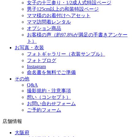
女子の十三参り・1/2成人式特設ページ
男子125cm以上の和装特設ページ
ママ様のお着付けヘアセット
ママ訪問着レンタル
オプション商品
お客様の声（約97.8%が満足の手書きアンケー
ト）
お写真・衣装
フォトギャラリー（衣装サンプル）
フォトブログ
Instagram
命名書を無料でご準備
その他
Q&A
撮影規約・注意事項
想い（コンセプト）
お問い合わせフォーム
ご予約フォーム
店舗情報
大阪府