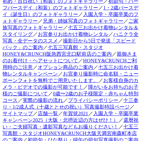
初め・百日祝い（和装）のフォトギャラリー
／
初節句・ハー
フバースデイ（和装）のフォトギャラリー
／
1・2歳バースデ
イ（誕生日）のフォトギャラリー
／
入園入学・卒園卒業のフ
ォトギャラリー
／
兄弟・姉妹写真のフォトギャラリー
／
ご家
族写真のフォトギャラリー
／
七五三お出かけ着物レンタル＆
スタイリング
／
お宮参りお出かけ着物レンタル
／
ハニクラ全
写真・全データのススメ
／
撮影日から5日で発送「スピード
パック」のご案内
／
七五三写真館・スタジオ
HONEY&CRUNCH阪急西宮北口駅前店のご案内
／
親御さま
のお着付け・ヘアセットについて
／
HONEY&CRUNCHご利
用時のご注意
／
オプション商品のご案内
／
七五三お出かけ着
物レンタルキャンペーン
／
お宮参り撮影時に命名額・ニュー
ボーンフォトを無料でご用意いたします。
／
お客様自身のカ
メラ・ビデオでの撮影が可能です！
／
障がいをお持ちのお子
様のご撮影について
／
0歳〜2歳のお子様限定・赤ちゃん特別
コース
／
実際の撮影の流れ
／
プライバシーポリシー
／
十三参
り・1/2成人式（十歳ととせの祝い）写真撮影特設ページ
／
サイトマップ
／
店舗一覧
／
年賀状2021
／
入園入学・卒園卒業
キャンペーン2025（大阪・北摂近辺の方はぜひ！）
／
還暦祝
い・ご夫婦写真・遺影写真などもお撮りください！
／
七五三
写真館・スタジオHONEY&CRUNCH大阪天満宮南森町本店
のご案内
／
初節句・ひな祭り・端午の節句写真撮影のご案内