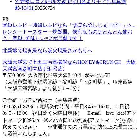
河井様口コミ評判/大阪市淀川区より子ども写真撮
影/10491
20260724
PR
簡単レシピ・時短レシピなら「ずぼらめしじぇーぴー」へ。
レンジ・トースター・炊飯器、便利なものはどんどん使お
う！簡単+美味しい=ズボラ飯です！
北新地で焼き鳥なら炭火焼鳥さかもりへ
大阪天満宮で七五三写真撮影ならHONEY&CRUNCH 大阪
天満宮南森町本店 (旧2号店)
〒530-0044 大阪市北区東天満2-10-41 双栄ビル5F
（大阪市営地下鉄堺筋線・谷町線「南森町駅」、JR東西線
「大阪天満宮駅」より徒歩1～3分）
ご予約・お問い合わせ（各店共通）
050-6861-8296 （電話受付時間・平日8:45～16:00、土日祝
8:45～18:00・祝日除く火曜日定休） E-mail love_kids[アッ
トマーク]8296.jp ※スパム防止のため[アットマーク]を@に
変えてください。 ※非通知でのお電話は防犯上の理由によ
り応答いたしません。