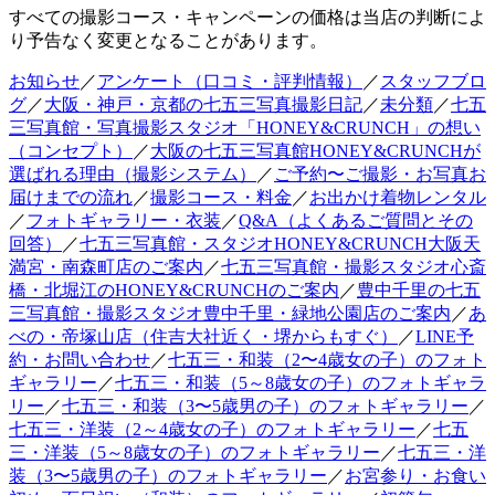
すべての撮影コース・キャンペーンの価格は当店の判断によ
り予告なく変更となることがあります。
お知らせ
／
アンケート（口コミ・評判情報）
／
スタッフブロ
グ
／
大阪・神戸・京都の七五三写真撮影日記
／
未分類
／
七五
三写真館・写真撮影スタジオ「HONEY&CRUNCH」の想い
（コンセプト）
／
大阪の七五三写真館HONEY&CRUNCHが
選ばれる理由（撮影システム）
／
ご予約〜ご撮影・お写真お
届けまでの流れ
／
撮影コース・料金
／
お出かけ着物レンタル
／
フォトギャラリー・衣装
／
Q&A（よくあるご質問とその
回答）
／
七五三写真館・スタジオHONEY&CRUNCH大阪天
満宮・南森町店のご案内
／
七五三写真館・撮影スタジオ心斎
橋・北堀江のHONEY&CRUNCHのご案内
／
豊中千里の七五
三写真館・撮影スタジオ豊中千里・緑地公園店のご案内
／
あ
べの・帝塚山店（住吉大社近く・堺からもすぐ）
／
LINE予
約・お問い合わせ
／
七五三・和装（2〜4歳女の子）のフォト
ギャラリー
／
七五三・和装（5～8歳女の子）のフォトギャラ
リー
／
七五三・和装（3〜5歳男の子）のフォトギャラリー
／
七五三・洋装（2～4歳女の子）のフォトギャラリー
／
七五
三・洋装（5～8歳女の子）のフォトギャラリー
／
七五三・洋
装（3〜5歳男の子）のフォトギャラリー
／
お宮参り・お食い