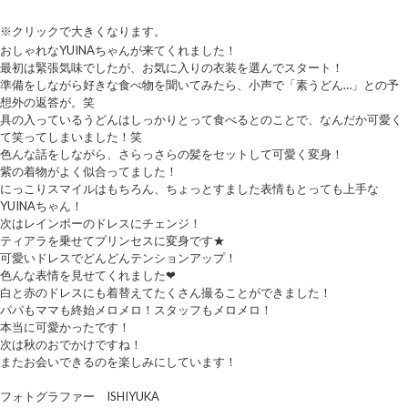
※クリックで大きくなります。
おしゃれなYUINAちゃんが来てくれました！
最初は緊張気味でしたが、お気に入りの衣装を選んでスタート！
準備をしながら好きな食べ物を聞いてみたら、小声で「素うどん…」との予
想外の返答が。笑
具の入っているうどんはしっかりとって食べるとのことで、なんだか可愛く
て笑ってしまいました！笑
色んな話をしながら、さらっさらの髪をセットして可愛く変身！
紫の着物がよく似合ってました！
にっこりスマイルはもちろん、ちょっとすました表情もとっても上手な
YUINAちゃん！
次はレインボーのドレスにチェンジ！
ティアラを乗せてプリンセスに変身です★
可愛いドレスでどんどんテンションアップ！
色んな表情を見せてくれました❤︎
白と赤のドレスにも着替えてたくさん撮ることができました！
パパもママも終始メロメロ！スタッフもメロメロ！
本当に可愛かったです！
次は秋のおでかけですね！
またお会いできるのを楽しみにしています！
フォトグラファー ISHIYUKA