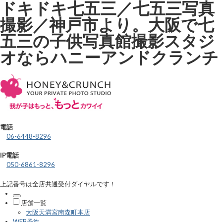
ドキドキ七五三／七五三写真
撮影／神戸市より。大阪で七
五三の子供写真館撮影スタジ
オならハニーアンドクランチ
電話
06-6448-8296
IP電話
050-6861-8296
上記番号は全店共通受付ダイヤルです！
店舗一覧
大阪天満宮南森町本店
WEB予約