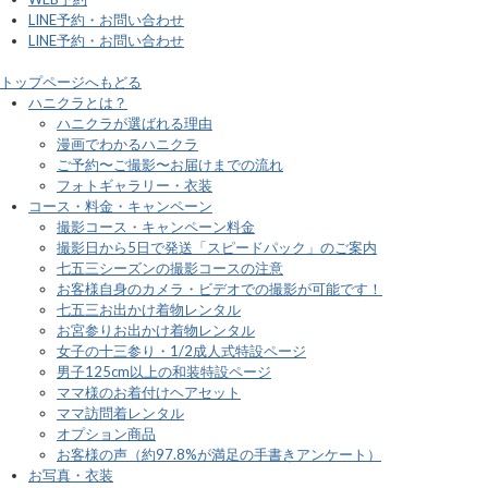
LINE予約・お問い合わせ
LINE予約・お問い合わせ
トップページへもどる
ハニクラとは？
ハニクラが選ばれる理由
漫画でわかるハニクラ
ご予約〜ご撮影〜お届けまでの流れ
フォトギャラリー・衣装
コース・料金・キャンペーン
撮影コース・キャンペーン料金
撮影日から5日で発送「スピードパック」のご案内
七五三シーズンの撮影コースの注意
お客様自身のカメラ・ビデオでの撮影が可能です！
七五三お出かけ着物レンタル
お宮参りお出かけ着物レンタル
女子の十三参り・1/2成人式特設ページ
男子125cm以上の和装特設ページ
ママ様のお着付けヘアセット
ママ訪問着レンタル
オプション商品
お客様の声（約97.8%が満足の手書きアンケート）
お写真・衣装