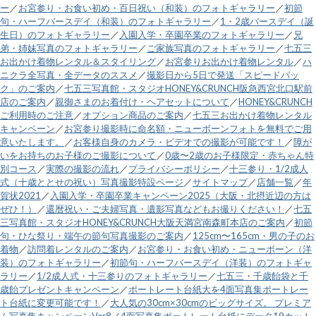
ー
／
お宮参り・お食い初め・百日祝い（和装）のフォトギャラリー
／
初節
句・ハーフバースデイ（和装）のフォトギャラリー
／
1・2歳バースデイ（誕
生日）のフォトギャラリー
／
入園入学・卒園卒業のフォトギャラリー
／
兄
弟・姉妹写真のフォトギャラリー
／
ご家族写真のフォトギャラリー
／
七五三
お出かけ着物レンタル＆スタイリング
／
お宮参りお出かけ着物レンタル
／
ハ
ニクラ全写真・全データのススメ
／
撮影日から5日で発送「スピードパッ
ク」のご案内
／
七五三写真館・スタジオHONEY&CRUNCH阪急西宮北口駅前
店のご案内
／
親御さまのお着付け・ヘアセットについて
／
HONEY&CRUNCH
ご利用時のご注意
／
オプション商品のご案内
／
七五三お出かけ着物レンタル
キャンペーン
／
お宮参り撮影時に命名額・ニューボーンフォトを無料でご用
意いたします。
／
お客様自身のカメラ・ビデオでの撮影が可能です！
／
障が
いをお持ちのお子様のご撮影について
／
0歳〜2歳のお子様限定・赤ちゃん特
別コース
／
実際の撮影の流れ
／
プライバシーポリシー
／
十三参り・1/2成人
式（十歳ととせの祝い）写真撮影特設ページ
／
サイトマップ
／
店舗一覧
／
年
賀状2021
／
入園入学・卒園卒業キャンペーン2025（大阪・北摂近辺の方は
ぜひ！）
／
還暦祝い・ご夫婦写真・遺影写真などもお撮りください！
／
七五
三写真館・スタジオHONEY&CRUNCH大阪天満宮南森町本店のご案内
／
初節
句・ひな祭り・端午の節句写真撮影のご案内
／
125cm〜165cm・男の子のお
着物
／
訪問着レンタルのご案内
／
お宮参り・お食い初め・ニューボーン（洋
装）のフォトギャラリー
／
初節句・ハーフバースデイ（洋装）のフォトギャ
ラリー
／
1/2成人式・十三参りのフォトギャラリー
／
七五三・千歳飴袋と千
歳飴プレゼントキャンペーン
／
ポートレート台紙大を4面写真集ポートレー
ト台紙に変更可能です！
／
大人気の30cm×30cmのビッグサイズ。 プレミア
ム写真集キャンペーンVer8
／
4面写真集ポートレート台紙にデータ19カット