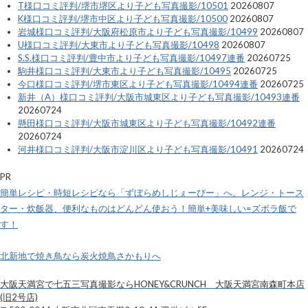
T様口コミ評判/堺市堺区より子ども写真撮影/10501
20260807
K様口コミ評判/堺市中区より子ども写真撮影/10500
20260807
岩城様口コミ評判/大阪府松原市より子ども写真撮影/10499
20260807
U様口コミ評判/大東市より子ども写真撮影/10498
20260807
S.S.様口コミ評判/豊中市より子ども写真撮影/10497連番
20260725
駒井様口コミ評判/大東市より子ども写真撮影/10495
20260725
今口様口コミ評判/堺市東区より子ども写真撮影/10494連番
20260725
新井（A）様口コミ評判/大阪市城東区より子ども写真撮影/10493連番
20260724
懸田様口コミ評判/大阪市城東区より子ども写真撮影/10492連番
20260724
河井様口コミ評判/大阪市淀川区より子ども写真撮影/10491
20260724
PR
簡単レシピ・時短レシピなら「ずぼらめしじぇーぴー」へ。レンジ・トース
ター・炊飯器、便利なものはどんどん使おう！簡単+美味しい=ズボラ飯で
す！
北新地で焼き鳥なら炭火焼鳥さかもりへ
大阪天満宮で七五三写真撮影ならHONEY&CRUNCH 大阪天満宮南森町本店
(旧2号店)