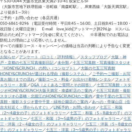
〒530-0044 大阪市北区東天満2-10-41 双栄ビル5F
（大阪市営地下鉄堺筋線・谷町線「南森町駅」、JR東西線「大阪天満宮駅」
より徒歩1～3分）
ご予約・お問い合わせ（各店共通）
050-6861-8296 （電話受付時間・平日8:45～16:00、土日祝8:45～18:00・
祝日除く火曜日定休） E-mail love_kids[アットマーク]8296.jp ※スパム
防止のため[アットマーク]を@に変えてください。 ※非通知でのお電話は
防犯上の理由により応答いたしません。
すべての撮影コース・キャンペーンの価格は当店の判断により予告なく変更
となることがあります。
お知らせ
／
アンケート（口コミ・評判情報）
／
スタッフブログ
／
大阪・神
戸・京都の七五三写真撮影日記
／
未分類
／
七五三写真館・写真撮影スタジオ
「HONEY&CRUNCH」の想い（コンセプト）
／
大阪の七五三写真館
HONEY&CRUNCHが選ばれる理由（撮影システム）
／
ご予約〜ご撮影・お写
真お届けまでの流れ
／
撮影コース・料金
／
お出かけ着物レンタル
／
フォトギ
ャラリー・衣装
／
Q&A（よくあるご質問とその回答）
／
七五三写真館・スタ
ジオHONEY&CRUNCH大阪天満宮・南森町店のご案内
／
七五三写真館・撮影
スタジオ心斎橋・北堀江のHONEY&CRUNCHのご案内
／
豊中千里の七五三写
真館・撮影スタジオ豊中千里・緑地公園店のご案内
／
あべの・帝塚山店（住
吉大社近く・堺からもすぐ）
／
LINE予約・お問い合わせ
／
七五三・和装
（2〜4歳女の子）のフォトギャラリー
／
七五三・和装（5～8歳女の子）のフ
ォトギャラリー
／
七五三・和装（3〜5歳男の子）のフォトギャラリー
／
七五
三・洋装（2～4歳女の子）のフォトギャラリー
／
七五三・洋装（5～8歳女の
子）のフォトギャラリー
／
七五三・洋装（3〜5歳男の子）のフォトギャラリ