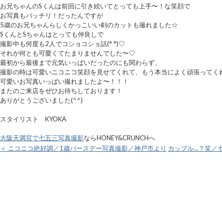
お兄ちゃんのSくんは前回に引き続いてとっても上手〜！な笑顔で
お写真もバッチリ！だったんですが
5歳のお兄ちゃんらしくかっこいい剣のカットも撮れました☆
SくんとSちゃんはとっても仲良しで
撮影中も何度も2人でコショコショ話(° °)♡
それが何とも可愛くてたまりませんでした〜♡
最初から最後まで元気いっぱいだったのにも関わらず、
撮影の時は可愛いニコニコ笑顔を見せてくれて、もう本当によく頑張ってくれま
可愛いお写真いっぱい撮れましたよ〜！！！
またのご来店をぜひお待ちしております！
ありがとうございました(^^)
スタイリスト KYOKA
大阪天満宮で七五三写真撮影
ならHONEY&CRUNCHへ
＜ ニコニコ絶好調／1歳バースデー写真撮影／神戸市より
カップル…？笑／