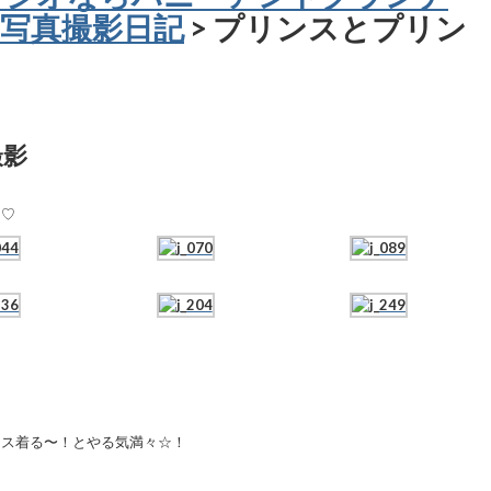
写真撮影日記
> プリンスとプリン
撮影
ー♡
レス着る〜！とやる気満々☆！