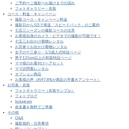
ご予約〜ご撮影〜お届けまでの流れ
フォトギャラリー・衣装
コース・料金・キャンペーン
撮影コース・キャンペーン料金
撮影日から5日で発送「スピードパック」のご案内
七五三シーズンの撮影コースの注意
お客様自身のカメラ・ビデオでの撮影が可能です！
七五三お出かけ着物レンタル
お宮参りお出かけ着物レンタル
女子の十三参り・1/2成人式特設ページ
男子125cm以上の和装特設ページ
ママ様のお着付けヘアセット
ママ訪問着レンタル
オプション商品
お客様の声（約97.8%が満足の手書きアンケート）
お写真・衣装
フォトギャラリー（衣装サンプル）
フォトブログ
Instagram
命名書を無料でご準備
その他
Q&A
撮影規約・注意事項
想い（コンセプト）