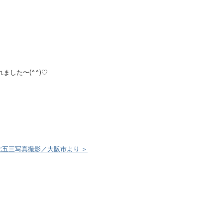
した〜(^^)♡
七五三写真撮影／大阪市より ＞