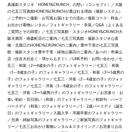
真撮影スタジオ「HONEY&CRUNCH」の想い（コンセプト）
／
大阪
の七五三写真館HONEY&CRUNCHが選ばれる理由（撮影システム）
／
ご予約〜ご撮影・お写真お届けまでの流れ
／
撮影コース・料金
／
お出かけ着物レンタル
／
フォトギャラリー・衣装
／
Q&A（よくある
ご質問とその回答）
／
七五三写真館・スタジオHONEY&CRUNCH大
阪天満宮・南森町店のご案内
／
七五三写真館・撮影スタジオ心斎
橋・北堀江のHONEY&CRUNCHのご案内
／
豊中千里の七五三写真
館・撮影スタジオ豊中千里・緑地公園店のご案内
／
あべの・帝塚山
店（住吉大社近く・堺からもすぐ）
／
LINE予約・お問い合わせ
／
七
五三・和装（2〜4歳女の子）のフォトギャラリー
／
七五三・和装
（5～8歳女の子）のフォトギャラリー
／
七五三・和装（3〜5歳男の
子）のフォトギャラリー
／
七五三・洋装（2～4歳女の子）のフォト
ギャラリー
／
七五三・洋装（5～8歳女の子）のフォトギャラリー
／
七五三・洋装（3〜5歳男の子）のフォトギャラリー
／
お宮参り・お
食い初め・百日祝い（和装）のフォトギャラリー
／
初節句・ハーフ
バースデイ（和装）のフォトギャラリー
／
1・2歳バースデイ（誕生
日）のフォトギャラリー
／
入園入学・卒園卒業のフォトギャラリー
／
兄弟・姉妹写真のフォトギャラリー
／
ご家族写真のフォトギャラ
リー
／
七五三お出かけ着物レンタル＆スタイリング
／
お宮参りお出