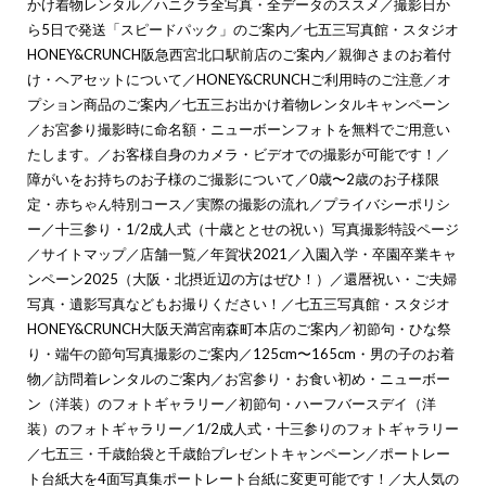
かけ着物レンタル
／
ハニクラ全写真・全データのススメ
／
撮影日か
ら5日で発送「スピードパック」のご案内
／
七五三写真館・スタジオ
HONEY&CRUNCH阪急西宮北口駅前店のご案内
／
親御さまのお着付
け・ヘアセットについて
／
HONEY&CRUNCHご利用時のご注意
／
オ
プション商品のご案内
／
七五三お出かけ着物レンタルキャンペーン
／
お宮参り撮影時に命名額・ニューボーンフォトを無料でご用意い
たします。
／
お客様自身のカメラ・ビデオでの撮影が可能です！
／
障がいをお持ちのお子様のご撮影について
／
0歳〜2歳のお子様限
定・赤ちゃん特別コース
／
実際の撮影の流れ
／
プライバシーポリシ
ー
／
十三参り・1/2成人式（十歳ととせの祝い）写真撮影特設ページ
／
サイトマップ
／
店舗一覧
／
年賀状2021
／
入園入学・卒園卒業キャ
ンペーン2025（大阪・北摂近辺の方はぜひ！）
／
還暦祝い・ご夫婦
写真・遺影写真などもお撮りください！
／
七五三写真館・スタジオ
HONEY&CRUNCH大阪天満宮南森町本店のご案内
／
初節句・ひな祭
り・端午の節句写真撮影のご案内
／
125cm〜165cm・男の子のお着
物
／
訪問着レンタルのご案内
／
お宮参り・お食い初め・ニューボー
ン（洋装）のフォトギャラリー
／
初節句・ハーフバースデイ（洋
装）のフォトギャラリー
／
1/2成人式・十三参りのフォトギャラリー
／
七五三・千歳飴袋と千歳飴プレゼントキャンペーン
／
ポートレー
ト台紙大を4面写真集ポートレート台紙に変更可能です！
／
大人気の