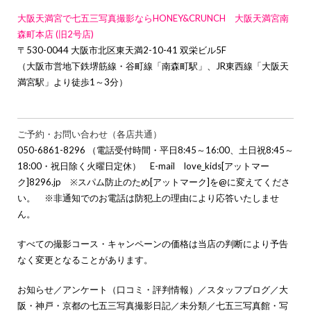
大阪天満宮で七五三写真撮影ならHONEY&CRUNCH 大阪天満宮南
森町本店 (旧2号店)
〒530-0044 大阪市北区東天満2-10-41 双栄ビル5F
（大阪市営地下鉄堺筋線・谷町線「南森町駅」、JR東西線「大阪天
満宮駅」より徒歩1～3分）
ご予約・お問い合わせ（各店共通）
050-6861-8296 （電話受付時間・平日8:45～16:00、土日祝8:45～
18:00・祝日除く火曜日定休） E-mail love_kids[アットマー
ク]8296.jp ※スパム防止のため[アットマーク]を@に変えてくださ
い。 ※非通知でのお電話は防犯上の理由により応答いたしませ
ん。
すべての撮影コース・キャンペーンの価格は当店の判断により予告
なく変更となることがあります。
お知らせ
／
アンケート（口コミ・評判情報）
／
スタッフブログ
／
大
阪・神戸・京都の七五三写真撮影日記
／
未分類
／
七五三写真館・写