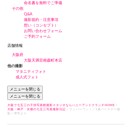
命名書を無料でご準備
その他
Q&A
撮影規約・注意事項
想い（コンセプト）
お問い合わせフォーム
ご予約フォーム
店舗情報
大阪府
大阪天満宮南森町本店
他の撮影
マタニティフォト
成人式フォト
メニューを閉じる
メニューを閉じる
大阪で七五三の子供写真館撮影スタジオならハニーアンドクランチHOME
>
大阪・神戸・京都の七五三写真撮影日記
> ナンバーワン！／1歳バースデー撮
影／堺市より