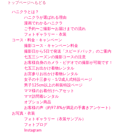
トップページへもどる
ハニクラとは？
ハニクラが選ばれる理由
漫画でわかるハニクラ
ご予約〜ご撮影〜お届けまでの流れ
フォトギャラリー・衣装
コース・料金・キャンペーン
撮影コース・キャンペーン料金
撮影日から5日で発送「スピードパック」のご案内
七五三シーズンの撮影コースの注意
お客様自身のカメラ・ビデオでの撮影が可能です！
七五三お出かけ着物レンタル
お宮参りお出かけ着物レンタル
女子の十三参り・1/2成人式特設ページ
男子125cm以上の和装特設ページ
ママ様のお着付けヘアセット
ママ訪問着レンタル
オプション商品
お客様の声（約97.8%が満足の手書きアンケート）
お写真・衣装
フォトギャラリー（衣装サンプル）
フォトブログ
Instagram