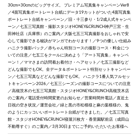
30cm×30cmのビッグサイズ。 プレミアム写真集キャンペーンVer8
／
4面写真集ポートレート台紙にデータ19カットがついた4面写真集
ポートレート台紙キャンペーン
／
旧・十三参り・1/2成人式キャンペ
ーン
／
七五三写真館・撮影スタジオHONEY&CRUNCH神戸三宮・生
田神社店（兵庫県）のご案内
／
大阪七五三写真撮影をおしゃれで安
心して撮影できる秘訣がマンガでわかります！
／
9つの優しい仕組み
ハニクラ撮影パック
／
赤ちゃん特別コースの撮影コース・料金につ
いての注意
／
七五三をクールに決めよう「アート写真集」キャンペ
ーン！
／
ママさまの訪問着お着付け・ヘアセット
／
七五三撮影など
どんな撮影でもOK。全データ＆ポートレート特別セットキャンペー
ン
／
七五三写真などどんな撮影でもOK。 ハニクラ1番人気フルセッ
トキャンペーン2026
／
七五三シーズンの撮影コースについての注意
／
高槻茨木の七五三写真館・スタジオHONEY&CRUNCH高槻茨木店
のご案内
／
電話受付時間変更のお知らせ
／
営業時間外電話
／
直近土
日祝の空き状況
／
運営会社
／
緑と黒の市松模様と麻の葉模様の、鬼
のようにカッコいいポートレート台紙ができました。
／
七五三写真
館・スタジオHONEY&CRUNCH寝屋川枚方・香里園駅前店（成田山
不動尊すぐ）のご案内
／
3月30日までにご予約いただいたお客様へ