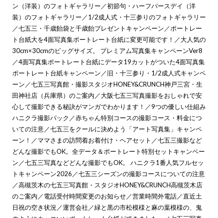
ン（洋装）のフォトギャラリー
／
初節句・ハーフバースデイ（洋
装）のフォトギャラリー
／
1/2成人式・十三参りのフォトギャラリー
／
七五三・千歳飴袋と千歳飴プレゼントキャンペーン
／
ポートレー
ト台紙大を4面写真集ポートレート台紙に変更可能です！
／
大人気の
30cm×30cmのビッグサイズ。 プレミアム写真集キャンペーンVer8
／
4面写真集ポートレート台紙にデータ19カットがついた4面写真集
ポートレート台紙キャンペーン
／
旧・十三参り・1/2成人式キャンペ
ーン
／
七五三写真館・撮影スタジオHONEY&CRUNCH神戸三宮・生
田神社店（兵庫県）のご案内
／
大阪七五三写真撮影をおしゃれで安
心して撮影できる秘訣がマンガでわかります！
／
9つの優しい仕組み
ハニクラ撮影パック
／
赤ちゃん特別コースの撮影コース・料金につ
いての注意
／
七五三をクールに決めよう「アート写真集」キャンペ
ーン！
／
ママさまの訪問着お着付け・ヘアセット
／
七五三撮影など
どんな撮影でもOK。全データ＆ポートレート特別セットキャンペー
ン
／
七五三写真などどんな撮影でもOK。 ハニクラ1番人気フルセッ
トキャンペーン2026
／
七五三シーズンの撮影コースについての注意
／
高槻茨木の七五三写真館・スタジオHONEY&CRUNCH高槻茨木店
のご案内
／
電話受付時間変更のお知らせ
／
営業時間外電話
／
直近土
日祝の空き状況
／
運営会社
／
緑と黒の市松模様と麻の葉模様の、鬼