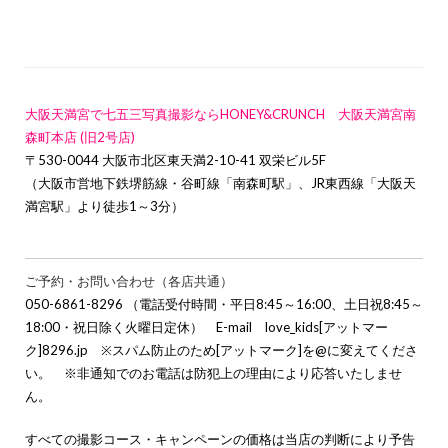
大阪天満宮で七五三写真撮影ならHONEY&CRUNCH 大阪天満宮南
森町本店 (旧2号店)
〒530-0044 大阪市北区東天満2-10-41 双栄ビル5F
（大阪市営地下鉄堺筋線・谷町線「南森町駅」、JR東西線「大阪天
満宮駅」より徒歩1～3分）
ご予約・お問い合わせ（各店共通）
050-6861-8296 （電話受付時間・平日8:45～16:00、土日祝8:45～
18:00・祝日除く火曜日定休） E-mail love_kids[アットマー
ク]8296.jp ※スパム防止のため[アットマーク]を@に変えてくださ
い。 ※非通知でのお電話は防犯上の理由により応答いたしませ
ん。
すべての撮影コース・キャンペーンの価格は当店の判断により予告