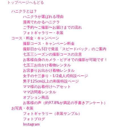
トップページへもどる
ハニクラとは？
ハニクラが選ばれる理由
漫画でわかるハニクラ
ご予約〜ご撮影〜お届けまでの流れ
フォトギャラリー・衣装
コース・料金・キャンペーン
撮影コース・キャンペーン料金
撮影日から5日で発送「スピードパック」のご案内
七五三シーズンの撮影コースの注意
お客様自身のカメラ・ビデオでの撮影が可能です！
七五三お出かけ着物レンタル
お宮参りお出かけ着物レンタル
女子の十三参り・1/2成人式特設ページ
男子125cm以上の和装特設ページ
ママ様のお着付けヘアセット
ママ訪問着レンタル
オプション商品
お客様の声（約97.8%が満足の手書きアンケート）
お写真・衣装
フォトギャラリー（衣装サンプル）
フォトブログ
Instagram