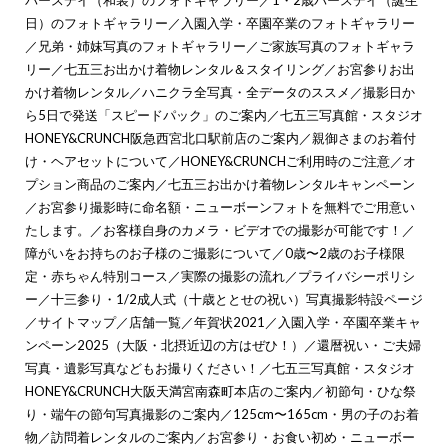
日）のフォトギャラリー
／
入園入学・卒園卒業のフォトギャラリー
／
兄弟・姉妹写真のフォトギャラリー
／
ご家族写真のフォトギャラ
リー
／
七五三お出かけ着物レンタル＆スタイリング
／
お宮参りお出
かけ着物レンタル
／
ハニクラ全写真・全データのススメ
／
撮影日か
ら5日で発送「スピードパック」のご案内
／
七五三写真館・スタジオ
HONEY&CRUNCH阪急西宮北口駅前店のご案内
／
親御さまのお着付
け・ヘアセットについて
／
HONEY&CRUNCHご利用時のご注意
／
オ
プション商品のご案内
／
七五三お出かけ着物レンタルキャンペーン
／
お宮参り撮影時に命名額・ニューボーンフォトを無料でご用意い
たします。
／
お客様自身のカメラ・ビデオでの撮影が可能です！
／
障がいをお持ちのお子様のご撮影について
／
0歳〜2歳のお子様限
定・赤ちゃん特別コース
／
実際の撮影の流れ
／
プライバシーポリシ
ー
／
十三参り・1/2成人式（十歳ととせの祝い）写真撮影特設ページ
／
サイトマップ
／
店舗一覧
／
年賀状2021
／
入園入学・卒園卒業キャ
ンペーン2025（大阪・北摂近辺の方はぜひ！）
／
還暦祝い・ご夫婦
写真・遺影写真などもお撮りください！
／
七五三写真館・スタジオ
HONEY&CRUNCH大阪天満宮南森町本店のご案内
／
初節句・ひな祭
り・端午の節句写真撮影のご案内
／
125cm〜165cm・男の子のお着
物
／
訪問着レンタルのご案内
／
お宮参り・お食い初め・ニューボー