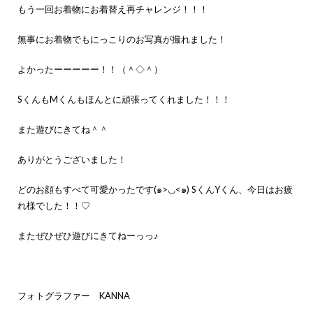
もう一回お着物にお着替え再チャレンジ！！！
無事にお着物でもにっこりのお写真が撮れました！
よかったーーーーー！！（＾◇＾）
SくんもMくんもほんとに頑張ってくれました！！！
また遊びにきてね＾＾
ありがとうございました！
どのお顔もすべて可愛かったです(๑>◡<๑) SくんYくん、今日はお疲
れ様でした！！♡
またぜひぜひ遊びにきてねーっっ♪
フォトグラファー KANNA