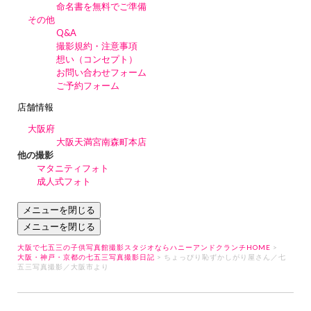
命名書を無料でご準備
その他
Q&A
撮影規約・注意事項
想い（コンセプト）
お問い合わせフォーム
ご予約フォーム
店舗情報
大阪府
大阪天満宮南森町本店
他の撮影
マタニティフォト
成人式フォト
メニューを閉じる
メニューを閉じる
大阪で七五三の子供写真館撮影スタジオならハニーアンドクランチHOME
>
大阪・神戸・京都の七五三写真撮影日記
> ちょっぴり恥ずかしがり屋さん／七
五三写真撮影／大阪市より