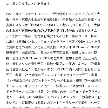
なく変更となることがあります。
お知らせ
／
アンケート（口コミ・評判情報）
／
スタッフブログ
／
大
阪・神戸・京都の七五三写真撮影日記
／
未分類
／
七五三写真館・写
真撮影スタジオ「HONEY&CRUNCH」の想い（コンセプト）
／
大阪
の七五三写真館HONEY&CRUNCHが選ばれる理由（撮影システム）
／
ご予約〜ご撮影・お写真お届けまでの流れ
／
撮影コース・料金
／
お出かけ着物レンタル
／
フォトギャラリー・衣装
／
Q&A（よくある
ご質問とその回答）
／
七五三写真館・スタジオHONEY&CRUNCH大
阪天満宮・南森町店のご案内
／
七五三写真館・撮影スタジオ心斎
橋・北堀江のHONEY&CRUNCHのご案内
／
豊中千里の七五三写真
館・撮影スタジオ豊中千里・緑地公園店のご案内
／
あべの・帝塚山
店（住吉大社近く・堺からもすぐ）
／
LINE予約・お問い合わせ
／
七
五三・和装（2〜4歳女の子）のフォトギャラリー
／
七五三・和装
（5～8歳女の子）のフォトギャラリー
／
七五三・和装（3〜5歳男の
子）のフォトギャラリー
／
七五三・洋装（2～4歳女の子）のフォト
ギャラリー
／
七五三・洋装（5～8歳女の子）のフォトギャラリー
／
七五三・洋装（3〜5歳男の子）のフォトギャラリー
／
お宮参り・お
食い初め・百日祝い（和装）のフォトギャラリー
／
初節句・ハーフ
バースデイ（和装）のフォトギャラリー
／
1・2歳バースデイ（誕生