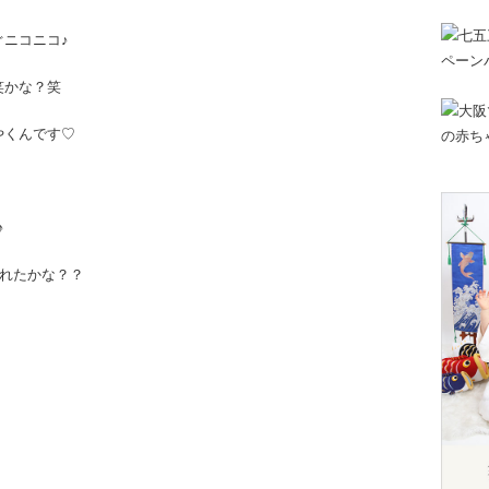
ニコニコ♪
笑かな？笑
やくんです♡
♪
疲れたかな？？
！