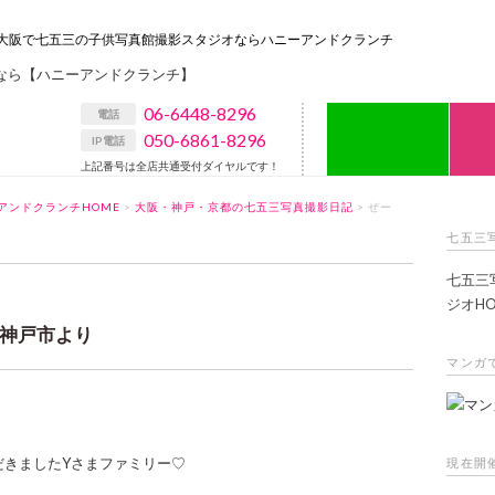
大阪で七五三の子供写真館撮影スタジオならハニーアンドクランチ
06-6448-8296
LIN
電話
050-6861-8296
IP電話
上記番号は全店共通受付ダイヤルです！
アンドクランチHOME
>
大阪・神戸・京都の七五三写真撮影日記
> ぜー
七五三
七五三
ジオHO
神戸市より
マンガ
だきましたYさまファミリー♡
現在開