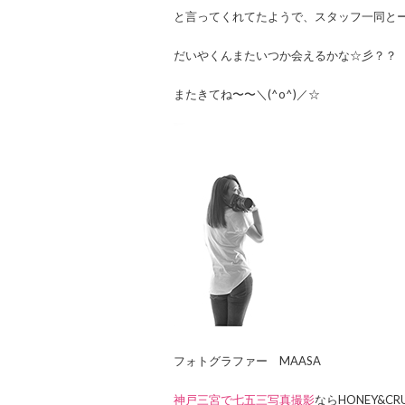
と言ってくれてたようで、スタッフ一同と
だいやくんまたいつか会えるかな☆彡？？
またきてね〜〜＼(^o^)／☆
フォトグラファー MAASA
神戸三宮で七五三写真撮影
ならHONEY&CR