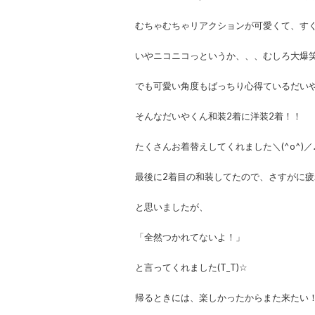
むちゃむちゃリアクションが可愛くて、すぐ
いやニコニコっというか、、、むしろ大爆
でも可愛い角度もばっちり心得ているだい
そんなだいやくん和装2着に洋装2着！！
たくさんお着替えしてくれました＼(^o^)／
最後に2着目の和装してたので、さすがに
と思いましたが、
「全然つかれてないよ！」
と言ってくれました(T_T)☆
帰るときには、楽しかったからまた来たい