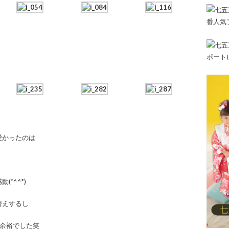
愛かったのは
*^^*)
替えするし
然余裕でした笑