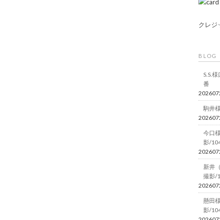
クレジ
BLOG
S.S
番
202607
駒井様
202607
今口
影/10
202607
新井
撮影/
202607
懸田
影/10
202607