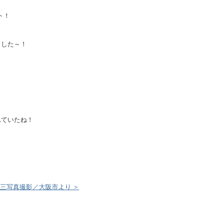
ト！
ました～！
れていたね！
三写真撮影／大阪市より ＞