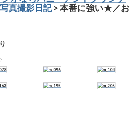
写真撮影日記
> 本番に強い★／お
り
♡