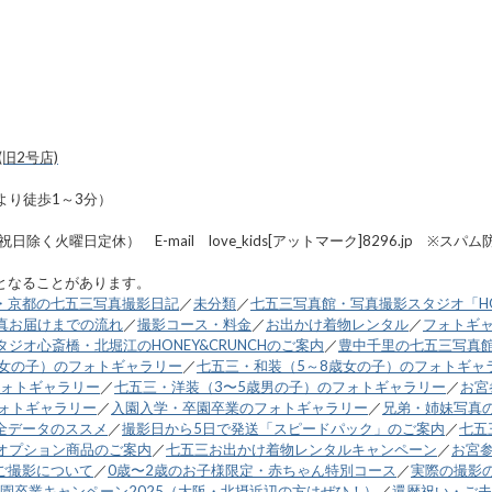
旧2号店)
より徒歩1～3分）
8:00・祝日除く火曜日定休） E-mail love_kids[アットマーク]8296
となることがあります。
・京都の七五三写真撮影日記
／
未分類
／
七五三写真館・写真撮影スタジオ「HO
真お届けまでの流れ
／
撮影コース・料金
／
お出かけ着物レンタル
／
フォトギ
ジオ心斎橋・北堀江のHONEY&CRUNCHのご案内
／
豊中千里の七五三写真
歳女の子）のフォトギャラリー
／
七五三・和装（5～8歳女の子）のフォトギャ
フォトギャラリー
／
七五三・洋装（3〜5歳男の子）のフォトギャラリー
／
お宮
フォトギャラリー
／
入園入学・卒園卒業のフォトギャラリー
／
兄弟・姉妹写真
全データのススメ
／
撮影日から5日で発送「スピードパック」のご案内
／
七五
オプション商品のご案内
／
七五三お出かけ着物レンタルキャンペーン
／
お宮
ご撮影について
／
0歳〜2歳のお子様限定・赤ちゃん特別コース
／
実際の撮影
園卒業キャンペーン2025（大阪・北摂近辺の方はぜひ！）
／
還暦祝い・ご夫