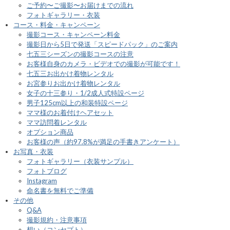
ご予約〜ご撮影〜お届けまでの流れ
フォトギャラリー・衣装
コース・料金・キャンペーン
撮影コース・キャンペーン料金
撮影日から5日で発送「スピードパック」のご案内
七五三シーズンの撮影コースの注意
お客様自身のカメラ・ビデオでの撮影が可能です！
七五三お出かけ着物レンタル
お宮参りお出かけ着物レンタル
女子の十三参り・1/2成人式特設ページ
男子125cm以上の和装特設ページ
ママ様のお着付けヘアセット
ママ訪問着レンタル
オプション商品
お客様の声（約97.8%が満足の手書きアンケート）
お写真・衣装
フォトギャラリー（衣装サンプル）
フォトブログ
Instagram
命名書を無料でご準備
その他
Q&A
撮影規約・注意事項
想い（コンセプト）