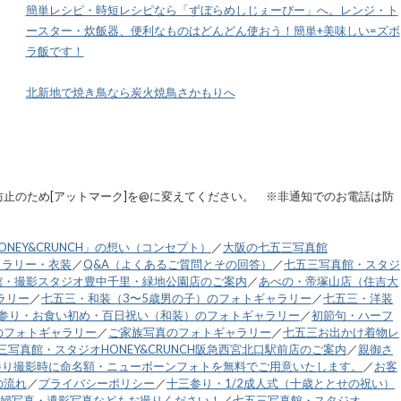
簡単レシピ・時短レシピなら「ずぼらめしじぇーぴー」へ。レンジ・ト
ースター・炊飯器、便利なものはどんどん使おう！簡単+美味しい=ズボ
ラ飯です！
北新地で焼き鳥なら炭火焼鳥さかもりへ
.jp ※スパム防止のため[アットマーク]を@に変えてください。 ※非通知でのお電話は防
NEY&CRUNCH」の想い（コンセプト）
／
大阪の七五三写真館
ャラリー・衣装
／
Q&A（よくあるご質問とその回答）
／
七五三写真館・スタジ
館・撮影スタジオ豊中千里・緑地公園店のご案内
／
あべの・帝塚山店（住吉大
ラリー
／
七五三・和装（3〜5歳男の子）のフォトギャラリー
／
七五三・洋装
参り・お食い初め・百日祝い（和装）のフォトギャラリー
／
初節句・ハーフ
のフォトギャラリー
／
ご家族写真のフォトギャラリー
／
七五三お出かけ着物レ
三写真館・スタジオHONEY&CRUNCH阪急西宮北口駅前店のご案内
／
親御さ
参り撮影時に命名額・ニューボーンフォトを無料でご用意いたします。
／
お客
の流れ
／
プライバシーポリシー
／
十三参り・1/2成人式（十歳ととせの祝い）
婦写真・遺影写真などもお撮りください！
／
七五三写真館・スタジオ