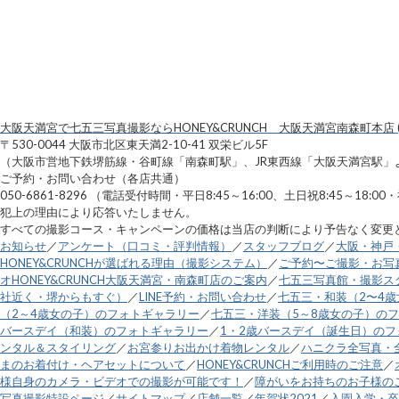
大阪天満宮で七五三写真撮影ならHONEY&CRUNCH 大阪天満宮南森町本店 (
〒530-0044 大阪市北区東天満2-10-41 双栄ビル5F
（大阪市営地下鉄堺筋線・谷町線「南森町駅」、JR東西線「大阪天満宮駅」
ご予約・お問い合わせ（各店共通）
050-6861-8296 （電話受付時間・平日8:45～16:00、土日祝8:45～1
犯上の理由により応答いたしません。
すべての撮影コース・キャンペーンの価格は当店の判断により予告なく変更
お知らせ
／
アンケート（口コミ・評判情報）
／
スタッフブログ
／
大阪・神戸
HONEY&CRUNCHが選ばれる理由（撮影システム）
／
ご予約〜ご撮影・お写
オHONEY&CRUNCH大阪天満宮・南森町店のご案内
／
七五三写真館・撮影スタ
社近く・堺からもすぐ）
／
LINE予約・お問い合わせ
／
七五三・和装（2〜4
（2～4歳女の子）のフォトギャラリー
／
七五三・洋装（5～8歳女の子）の
バースデイ（和装）のフォトギャラリー
／
1・2歳バースデイ（誕生日）の
ンタル＆スタイリング
／
お宮参りお出かけ着物レンタル
／
ハニクラ全写真・
まのお着付け・ヘアセットについて
／
HONEY&CRUNCHご利用時のご注意
／
様自身のカメラ・ビデオでの撮影が可能です！
／
障がいをお持ちのお子様の
写真撮影特設ページ
／
サイトマップ
／
店舗一覧
／
年賀状2021
／
入園入学・卒