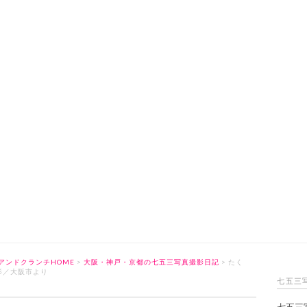
アンドクランチHOME
>
大阪・神戸・京都の七五三写真撮影日記
> たく
影／大阪市より
七五三
七五三