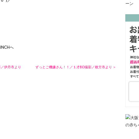
UNCHへ
影／伊丹市より
ずっとご機嫌さん！！／１才BD撮影／枚方市より ＞