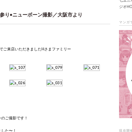
ジオHO
参り•ニューボーン撮影／大阪市より
マンガ
でご来店いただきましたHさまファミリー
ンのご撮影です！
ました〜！
現在開