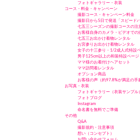
フォトギャラリー・衣装
コース・料金・キャンペーン
撮影コース・キャンペーン料金
撮影日から5日で発送「スピード
七五三シーズンの撮影コースの注
お客様自身のカメラ・ビデオでの
七五三お出かけ着物レンタル
お宮参りお出かけ着物レンタル
女子の十三参り・1/2成人式特設
男子125cm以上の和装特設ページ
ママ様のお着付けヘアセット
ママ訪問着レンタル
オプション商品
お客様の声（約97.8%が満足の
お写真・衣装
フォトギャラリー（衣装サンプル
フォトブログ
Instagram
命名書を無料でご準備
その他
Q&A
撮影規約・注意事項
想い（コンセプト）
お問い合わせフォーム