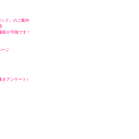
パック」のご案内
意
撮影が可能です！
ページ
手書きアンケート）
）