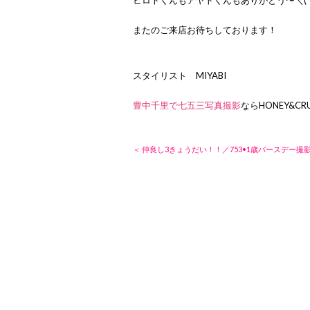
またのご来店お待ちしております！
スタイリスト MIYABI
豊中千里で七五三写真撮影
ならHONEY&CR
＜ 仲良し3きょうだい！！／753•1歳バースデー撮