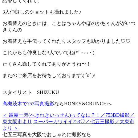
話をしてくれて、
3人仲良しのショットも撮れました♪
お着替えのときには、ことはちゃんやほのかちゃんががいつ
きくんの
お着替えを手伝ってくれたりスタッフも助かりました♡♡
これからも仲良しな3人でいてね(*´・ω・)
たくさん癒してくれてありがとうね〜！
またのご来店をお待ちしております\( ˆoˆ )/
スタイリスト SHIZUKU
高槻茨木で753写真撮影
ならHONEY&CRUNCHへ
＜ 霹靂一閃(へきれきいっせん)ってなに？！／753BD撮影／
東大阪市より
スーパーカワイイ753♡／七五三撮影／大東市
より ＞
七五三写真を大阪でおしゃれに撮影なら