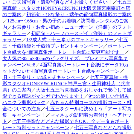
い・ご夫婦写真・遺影写真などもお撮りください！
／
七五三
写真館・スタジオHONEY&CRUNCH大阪天満宮南森町本店
のご案内
／
初節句・ひな祭り・端午の節句写真撮影のご案内
／
125cm〜165cm・男の子のお着物
／
訪問着レンタルのご案
内
／
お宮参り・お食い初め・ニューボーン（洋装）のフォト
ギャラリー
／
初節句・ハーフバースデイ（洋装）のフォトギ
ャラリー
／
1/2成人式・十三参りのフォトギャラリー
／
七五
三・千歳飴袋と千歳飴プレゼントキャンペーン
／
ポートレー
ト台紙大を4面写真集ポートレート台紙に変更可能です！
／
大人気の30cm×30cmのビッグサイズ。 プレミアム写真集キ
ャンペーンVer8
／
4面写真集ポートレート台紙にデータ19カ
ットがついた4面写真集ポートレート台紙キャンペーン
／
旧・十三参り・1/2成人式キャンペーン
／
七五三写真館・撮
影スタジオHONEY&CRUNCH神戸三宮・生田神社店（兵庫
県）のご案内
／
大阪七五三写真撮影をおしゃれで安心して撮
影できる秘訣がマンガでわかります！
／
9つの優しい仕組み
ハニクラ撮影パック
／
赤ちゃん特別コースの撮影コース・料
金についての注意
／
七五三をクールに決めよう「アート写真
集」キャンペーン！
／
ママさまの訪問着お着付け・ヘアセッ
ト
／
七五三撮影などどんな撮影でもOK。全データ＆ポート
レート特別セットキャンペーン
／
七五三写真などどんな撮影
でもOK。 ハニクラ1番人気フルセットキャンペーン2026
／