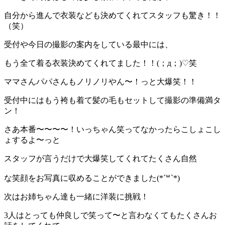
自分から進んで衣装なども決めてくれてスタッフも驚き！！
（笑）
受付や今日の撮影の案内をしている最中には、
もう全て着る衣装決めてくれてました！！(；д；)♡笑
ママさんパパさんもノリノリやん〜！っと大爆笑！！
受付中にはもう袴も着て髪の毛もセットして撮影の準備満タ
ン！
さあ本番〜〜〜〜！いっちゃん笑ってなかったらこしょこし
ょするよ〜っと
スタッフが言うだけで大爆笑してくれてたくさん自然
な笑顔をお写真に収めることができました(*´꒳`*)
次はお姉ちゃん達も一緒に洋装に挑戦！
3人はとっても仲良しで笑って〜と言わなくてもたくさんお