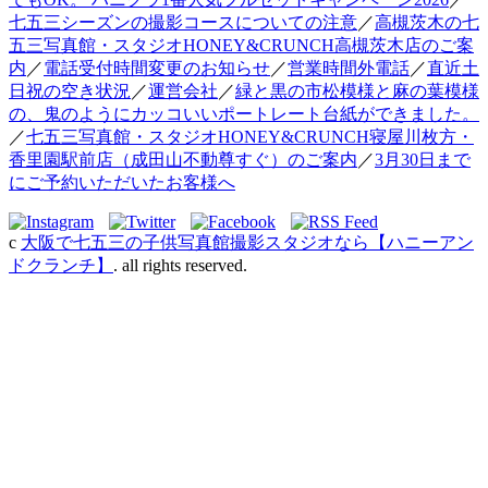
七五三シーズンの撮影コースについての注意
／
高槻茨木の七
五三写真館・スタジオHONEY&CRUNCH高槻茨木店のご案
内
／
電話受付時間変更のお知らせ
／
営業時間外電話
／
直近土
日祝の空き状況
／
運営会社
／
緑と黒の市松模様と麻の葉模様
の、鬼のようにカッコいいポートレート台紙ができました。
／
七五三写真館・スタジオHONEY&CRUNCH寝屋川枚方・
香里園駅前店（成田山不動尊すぐ）のご案内
／
3月30日まで
にご予約いただいたお客様へ
c
大阪で七五三の子供写真館撮影スタジオなら【ハニーアン
ドクランチ】
. all rights reserved.