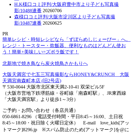
H.K様口コミ評判/大阪府豊中市より子ども写真撮
影/10488連番
20260706
森様口コミ評判/大阪市淀川区より子ども写真撮
影/10487連番
20260625
PR
簡単レシピ・時短レシピなら「ずぼらめしじぇーぴー」へ。
レンジ・トースター・炊飯器、便利なものはどんどん使お
う！簡単+美味しい=ズボラ飯です！
北新地で焼き鳥なら炭火焼鳥さかもりへ
大阪天満宮で七五三写真撮影ならHONEY&CRUNCH 大阪
天満宮南森町本店 (旧2号店)
〒530-0044 大阪市北区東天満2-10-41 双栄ビル5F
（大阪市営地下鉄堺筋線・谷町線「南森町駅」、JR東西線
「大阪天満宮駅」より徒歩1～3分）
ご予約・お問い合わせ（各店共通）
050-6861-8296 （電話受付時間・平日8:45～16:00、土日祝
8:45～18:00・祝日除く火曜日定休） E-mail love_kids[アッ
トマーク]8296.jp ※スパム防止のため[アットマーク]を@に