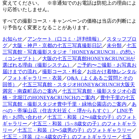
変えてください。 ※非通知でのお電話は防犯上の理由によ
り応答いたしません。
すべての撮影コース・キャンペーンの価格は当店の判断によ
り予告なく変更となることがあります。
お知らせ
／
アンケート（口コミ・評判情報）
／
スタッフブロ
グ
／
大阪・神戸・京都の七五三写真撮影日記
／
未分類
／
七五
三写真館・写真撮影スタジオ「HONEY&CRUNCH」の想い
（コンセプト）
／
大阪の七五三写真館HONEY&CRUNCHが
選ばれる理由（撮影システム）
／
ご予約〜ご撮影・お写真お
届けまでの流れ
／
撮影コース・料金
／
お出かけ着物レンタル
／
フォトギャラリー・衣装
／
Q&A（よくあるご質問とその
回答）
／
七五三写真館・スタジオHONEY&CRUNCH大阪天
満宮・南森町店のご案内
／
七五三写真館・撮影スタジオ心斎
橋・北堀江のHONEY&CRUNCHのご案内
／
豊中千里の七五
三写真館・撮影スタジオ豊中千里・緑地公園店のご案内
／
あ
べの・帝塚山店（住吉大社近く・堺からもすぐ）
／
LINE予
約・お問い合わせ
／
七五三・和装（2〜4歳女の子）のフォト
ギャラリー
／
七五三・和装（5～8歳女の子）のフォトギャラ
リー
／
七五三・和装（3〜5歳男の子）のフォトギャラリー
／
七五三・洋装（2～4歳女の子）のフォトギャラリー
／
七五