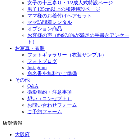
女子の十三参り・1/2成人式特設ページ
男子125cm以上の和装特設ページ
ママ様のお着付けヘアセット
ママ訪問着レンタル
オプション商品
お客様の声（約97.8%が満足の手書きアンケー
ト）
お写真・衣装
フォトギャラリー（衣装サンプル）
フォトブログ
Instagram
命名書を無料でご準備
その他
Q&A
撮影規約・注意事項
想い（コンセプト）
お問い合わせフォーム
ご予約フォーム
店舗情報
大阪府