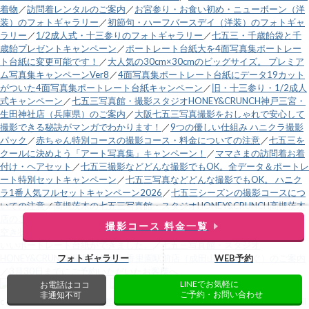
着物
／
訪問着レンタルのご案内
／
お宮参り・お食い初め・ニューボーン（洋
装）のフォトギャラリー
／
初節句・ハーフバースデイ（洋装）のフォトギャ
ラリー
／
1/2成人式・十三参りのフォトギャラリー
／
七五三・千歳飴袋と千
歳飴プレゼントキャンペーン
／
ポートレート台紙大を4面写真集ポートレー
ト台紙に変更可能です！
／
大人気の30cm×30cmのビッグサイズ。 プレミア
ム写真集キャンペーンVer8
／
4面写真集ポートレート台紙にデータ19カット
がついた4面写真集ポートレート台紙キャンペーン
／
旧・十三参り・1/2成人
式キャンペーン
／
七五三写真館・撮影スタジオHONEY&CRUNCH神戸三宮・
生田神社店（兵庫県）のご案内
／
大阪七五三写真撮影をおしゃれで安心して
撮影できる秘訣がマンガでわかります！
／
9つの優しい仕組み ハニクラ撮影
パック
／
赤ちゃん特別コースの撮影コース・料金についての注意
／
七五三を
クールに決めよう「アート写真集」キャンペーン！
／
ママさまの訪問着お着
付け・ヘアセット
／
七五三撮影などどんな撮影でもOK。全データ＆ポートレ
ート特別セットキャンペーン
／
七五三写真などどんな撮影でもOK。 ハニク
ラ1番人気フルセットキャンペーン2026
／
七五三シーズンの撮影コースにつ
いての注意
／
高槻茨木の七五三写真館・スタジオHONEY&CRUNCH高槻茨木
店のご案内
／
電話受付時間変更のお知らせ
／
営業時間外電話
／
直近土日祝の
撮影コース 料金一覧
空き状況
／
運営会社
／
緑と黒の市松模様と麻の葉模様の、鬼のようにカッコ
いいポートレート台紙ができました。
／
七五三写真館・スタジオ
フォトギャラリー
WEB予約
HONEY&CRUNCH寝屋川枚方・香里園駅前店（成田山不動尊すぐ）のご案内
／
3月30日までにご予約いただいたお客様へ
LINEでお気軽に
お電話はココ
ご予約・お問い合わせ
非通知不可
c
大阪で七五三の子供写真館撮影スタジオなら【ハニーアンドクランチ】
. all