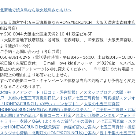
北新地で焼き鳥なら炭火焼鳥さかもりへ
大阪天満宮で七五三写真撮影ならHONEY&CRUNCH 大阪天満宮南森町本店
(旧2号店)
〒530-0044 大阪市北区東天満2-10-41 双栄ビル5F
（大阪市営地下鉄堺筋線・谷町線「南森町駅」、JR東西線「大阪天満宮駅」
より徒歩1～3分）
ご予約・お問い合わせ（各店共通）
050-6861-8296 （電話受付時間・平日8:45～16:00、土日祝8:45～18:00・
祝日除く火曜日定休） E-mail love_kids[アットマーク]8296.jp ※スパム
防止のため[アットマーク]を@に変えてください。 ※非通知でのお電話は
防犯上の理由により応答いたしません。
すべての撮影コース・キャンペーンの価格は当店の判断により予告なく変更
となることがあります。
お知らせ
／
アンケート（口コミ・評判情報）
／
スタッフブログ
／
大阪・神
戸・京都の七五三写真撮影日記
／
未分類
／
七五三写真館・写真撮影スタジオ
「HONEY&CRUNCH」の想い（コンセプト）
／
大阪の七五三写真館
HONEY&CRUNCHが選ばれる理由（撮影システム）
／
ご予約〜ご撮影・お写
真お届けまでの流れ
／
撮影コース・料金
／
お出かけ着物レンタル
／
フォトギ
ャラリー・衣装
／
Q&A（よくあるご質問とその回答）
／
七五三写真館・スタ
ジオHONEY&CRUNCH大阪天満宮・南森町店のご案内
／
七五三写真館・撮影
スタジオ心斎橋・北堀江のHONEY&CRUNCHのご案内
／
豊中千里の七五三写