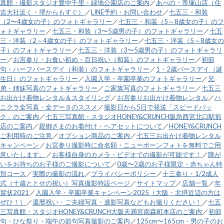
真館・撮影スタジオ豊中千里・緑地公園店のご案内
／
あべの・帝塚山店（住
吉大社近く・堺からもすぐ）
／
LINE予約・お問い合わせ
／
七五三・和装
（2〜4歳女の子）のフォトギャラリー
／
七五三・和装（5～8歳女の子）のフ
ォトギャラリー
／
七五三・和装（3〜5歳男の子）のフォトギャラリー
／
七五
三・洋装（2～4歳女の子）のフォトギャラリー
／
七五三・洋装（5～8歳女の
子）のフォトギャラリー
／
七五三・洋装（3〜5歳男の子）のフォトギャラリ
ー
／
お宮参り・お食い初め・百日祝い（和装）のフォトギャラリー
／
初節
句・ハーフバースデイ（和装）のフォトギャラリー
／
1・2歳バースデイ（誕
生日）のフォトギャラリー
／
入園入学・卒園卒業のフォトギャラリー
／
兄
弟・姉妹写真のフォトギャラリー
／
ご家族写真のフォトギャラリー
／
七五三
お出かけ着物レンタル＆スタイリング
／
お宮参りお出かけ着物レンタル
／
ハ
ニクラ全写真・全データのススメ
／
撮影日から5日で発送「スピードパッ
ク」のご案内
／
七五三写真館・スタジオHONEY&CRUNCH阪急西宮北口駅前
店のご案内
／
親御さまのお着付け・ヘアセットについて
／
HONEY&CRUNCH
ご利用時のご注意
／
オプション商品のご案内
／
七五三お出かけ着物レンタル
キャンペーン
／
お宮参り撮影時に命名額・ニューボーンフォトを無料でご用
意いたします。
／
お客様自身のカメラ・ビデオでの撮影が可能です！
／
障が
いをお持ちのお子様のご撮影について
／
0歳〜2歳のお子様限定・赤ちゃん特
別コース
／
実際の撮影の流れ
／
プライバシーポリシー
／
十三参り・1/2成人
式（十歳ととせの祝い）写真撮影特設ページ
／
サイトマップ
／
店舗一覧
／
年
賀状2021
／
入園入学・卒園卒業キャンペーン2025（大阪・北摂近辺の方は
ぜひ！）
／
還暦祝い・ご夫婦写真・遺影写真などもお撮りください！
／
七五
三写真館・スタジオHONEY&CRUNCH大阪天満宮南森町本店のご案内
／
初節
句・ひな祭り・端午の節句写真撮影のご案内
／
125cm〜165cm・男の子のお