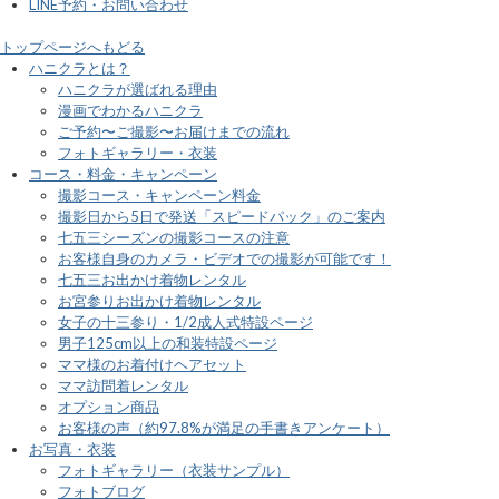
LINE予約・お問い合わせ
トップページへもどる
ハニクラとは？
ハニクラが選ばれる理由
漫画でわかるハニクラ
ご予約〜ご撮影〜お届けまでの流れ
フォトギャラリー・衣装
コース・料金・キャンペーン
撮影コース・キャンペーン料金
撮影日から5日で発送「スピードパック」のご案内
七五三シーズンの撮影コースの注意
お客様自身のカメラ・ビデオでの撮影が可能です！
七五三お出かけ着物レンタル
お宮参りお出かけ着物レンタル
女子の十三参り・1/2成人式特設ページ
男子125cm以上の和装特設ページ
ママ様のお着付けヘアセット
ママ訪問着レンタル
オプション商品
お客様の声（約97.8%が満足の手書きアンケート）
お写真・衣装
フォトギャラリー（衣装サンプル）
フォトブログ