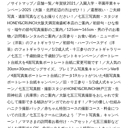
／
サイトマップ
／
店舗一覧
／
年賀状2021
／
入園入学・卒園卒業キャ
ンペーン2025（大阪・北摂近辺の方はぜひ！）
／
還暦祝い・ご夫婦
写真・遺影写真などもお撮りください！
／
七五三写真館・スタジオ
HONEY&CRUNCH大阪天満宮南森町本店のご案内
／
初節句・ひな祭
り・端午の節句写真撮影のご案内
／
125cm〜165cm・男の子のお着
物
／
訪問着レンタルのご案内
／
お宮参り・お食い初め・ニューボー
ン（洋装）のフォトギャラリー
／
初節句・ハーフバースデイ（洋
装）のフォトギャラリー
／
1/2成人式・十三参りのフォトギャラリー
／
七五三・千歳飴袋と千歳飴プレゼントキャンペーン
／
ポートレー
ト台紙大を4面写真集ポートレート台紙に変更可能です！
／
大人気の
30cm×30cmのビッグサイズ。 プレミアム写真集キャンペーンVer8
／
4面写真集ポートレート台紙にデータ19カットがついた4面写真集
ポートレート台紙キャンペーン
／
旧・十三参り・1/2成人式キャンペ
ーン
／
七五三写真館・撮影スタジオHONEY&CRUNCH神戸三宮・生
田神社店（兵庫県）のご案内
／
大阪七五三写真撮影をおしゃれで安
心して撮影できる秘訣がマンガでわかります！
／
9つの優しい仕組み
ハニクラ撮影パック
／
赤ちゃん特別コースの撮影コース・料金につ
いての注意
／
七五三をクールに決めよう「アート写真集」キャンペ
ーン！
／
ママさまの訪問着お着付け・ヘアセット
／
七五三撮影など