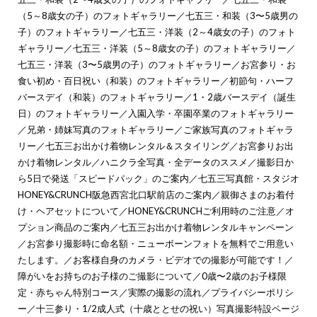
（5～8歳女の子）のフォトギャラリー
／
七五三・和装（3〜5歳男の
子）のフォトギャラリー
／
七五三・洋装（2～4歳女の子）のフォト
ギャラリー
／
七五三・洋装（5～8歳女の子）のフォトギャラリー
／
七五三・洋装（3〜5歳男の子）のフォトギャラリー
／
お宮参り・お
食い初め・百日祝い（和装）のフォトギャラリー
／
初節句・ハーフ
バースデイ（和装）のフォトギャラリー
／
1・2歳バースデイ（誕生
日）のフォトギャラリー
／
入園入学・卒園卒業のフォトギャラリー
／
兄弟・姉妹写真のフォトギャラリー
／
ご家族写真のフォトギャラ
リー
／
七五三お出かけ着物レンタル＆スタイリング
／
お宮参りお出
かけ着物レンタル
／
ハニクラ全写真・全データのススメ
／
撮影日か
ら5日で発送「スピードパック」のご案内
／
七五三写真館・スタジオ
HONEY&CRUNCH阪急西宮北口駅前店のご案内
／
親御さまのお着付
け・ヘアセットについて
／
HONEY&CRUNCHご利用時のご注意
／
オ
プション商品のご案内
／
七五三お出かけ着物レンタルキャンペーン
／
お宮参り撮影時に命名額・ニューボーンフォトを無料でご用意い
たします。
／
お客様自身のカメラ・ビデオでの撮影が可能です！
／
障がいをお持ちのお子様のご撮影について
／
0歳〜2歳のお子様限
定・赤ちゃん特別コース
／
実際の撮影の流れ
／
プライバシーポリシ
ー
／
十三参り・1/2成人式（十歳ととせの祝い）写真撮影特設ページ