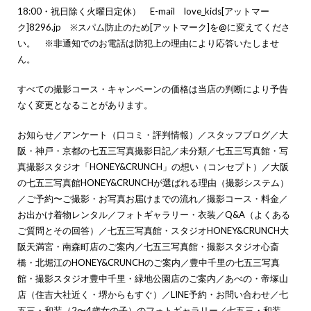
18:00・祝日除く火曜日定休） E-mail love_kids[アットマー
ク]8296.jp ※スパム防止のため[アットマーク]を@に変えてくださ
い。 ※非通知でのお電話は防犯上の理由により応答いたしませ
ん。
すべての撮影コース・キャンペーンの価格は当店の判断により予告
なく変更となることがあります。
お知らせ
／
アンケート（口コミ・評判情報）
／
スタッフブログ
／
大
阪・神戸・京都の七五三写真撮影日記
／
未分類
／
七五三写真館・写
真撮影スタジオ「HONEY&CRUNCH」の想い（コンセプト）
／
大阪
の七五三写真館HONEY&CRUNCHが選ばれる理由（撮影システム）
／
ご予約〜ご撮影・お写真お届けまでの流れ
／
撮影コース・料金
／
お出かけ着物レンタル
／
フォトギャラリー・衣装
／
Q&A（よくある
ご質問とその回答）
／
七五三写真館・スタジオHONEY&CRUNCH大
阪天満宮・南森町店のご案内
／
七五三写真館・撮影スタジオ心斎
橋・北堀江のHONEY&CRUNCHのご案内
／
豊中千里の七五三写真
館・撮影スタジオ豊中千里・緑地公園店のご案内
／
あべの・帝塚山
店（住吉大社近く・堺からもすぐ）
／
LINE予約・お問い合わせ
／
七
五三・和装（2〜4歳女の子）のフォトギャラリー
／
七五三・和装