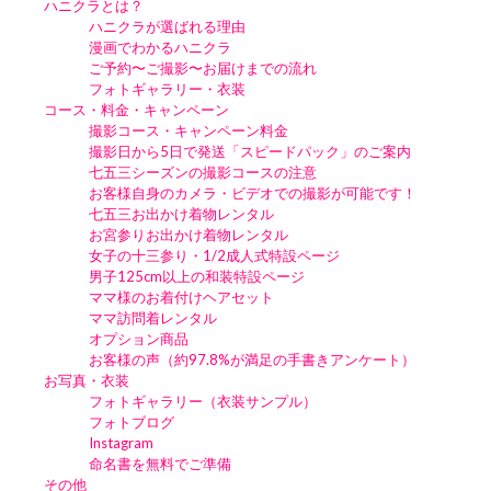
ハニクラとは？
ハニクラが選ばれる理由
漫画でわかるハニクラ
ご予約〜ご撮影〜お届けまでの流れ
フォトギャラリー・衣装
コース・料金・キャンペーン
撮影コース・キャンペーン料金
撮影日から5日で発送「スピードパック」のご案内
七五三シーズンの撮影コースの注意
お客様自身のカメラ・ビデオでの撮影が可能です！
七五三お出かけ着物レンタル
お宮参りお出かけ着物レンタル
女子の十三参り・1/2成人式特設ページ
男子125cm以上の和装特設ページ
ママ様のお着付けヘアセット
ママ訪問着レンタル
オプション商品
お客様の声（約97.8%が満足の手書きアンケート）
お写真・衣装
フォトギャラリー（衣装サンプル）
フォトブログ
Instagram
命名書を無料でご準備
その他