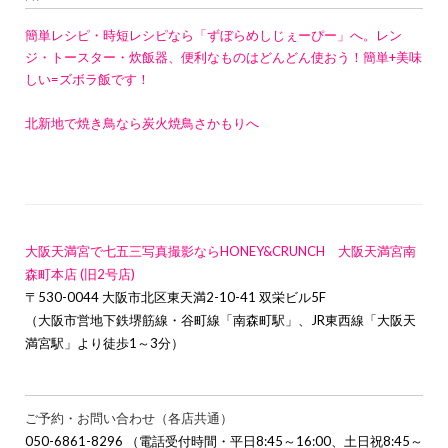
簡単レシピ・時短レシピなら「ずぼらめしじぇーぴー」へ。レン
ジ・トースター・炊飯器、便利なものはどんどん使おう！簡単+美味
しい=ズボラ飯です！
北新地で焼き鳥なら炭火焼鳥さかもりへ
大阪天満宮で七五三写真撮影ならHONEY&CRUNCH 大阪天満宮南
森町本店 (旧2号店)
〒530-0044 大阪市北区東天満2-10-41 双栄ビル5F
（大阪市営地下鉄堺筋線・谷町線「南森町駅」、JR東西線「大阪天
満宮駅」より徒歩1～3分）
ご予約・お問い合わせ（各店共通）
050-6861-8296 （電話受付時間・平日8:45～16:00、土日祝8:45～