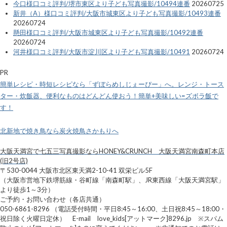
今口様口コミ評判/堺市東区より子ども写真撮影/10494連番
20260725
新井（A）様口コミ評判/大阪市城東区より子ども写真撮影/10493連番
20260724
懸田様口コミ評判/大阪市城東区より子ども写真撮影/10492連番
20260724
河井様口コミ評判/大阪市淀川区より子ども写真撮影/10491
20260724
PR
簡単レシピ・時短レシピなら「ずぼらめしじぇーぴー」へ。レンジ・トース
ター・炊飯器、便利なものはどんどん使おう！簡単+美味しい=ズボラ飯で
す！
北新地で焼き鳥なら炭火焼鳥さかもりへ
大阪天満宮で七五三写真撮影ならHONEY&CRUNCH 大阪天満宮南森町本店
(旧2号店)
〒530-0044 大阪市北区東天満2-10-41 双栄ビル5F
（大阪市営地下鉄堺筋線・谷町線「南森町駅」、JR東西線「大阪天満宮駅」
より徒歩1～3分）
ご予約・お問い合わせ（各店共通）
050-6861-8296 （電話受付時間・平日8:45～16:00、土日祝8:45～18:00・
祝日除く火曜日定休） E-mail love_kids[アットマーク]8296.jp ※スパム