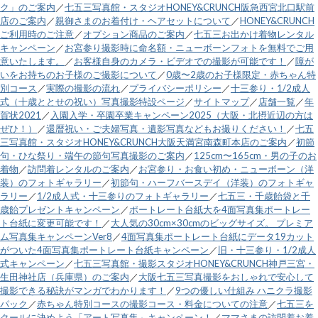
ク」のご案内
／
七五三写真館・スタジオHONEY&CRUNCH阪急西宮北口駅前
店のご案内
／
親御さまのお着付け・ヘアセットについて
／
HONEY&CRUNCH
ご利用時のご注意
／
オプション商品のご案内
／
七五三お出かけ着物レンタル
キャンペーン
／
お宮参り撮影時に命名額・ニューボーンフォトを無料でご用
意いたします。
／
お客様自身のカメラ・ビデオでの撮影が可能です！
／
障が
いをお持ちのお子様のご撮影について
／
0歳〜2歳のお子様限定・赤ちゃん特
別コース
／
実際の撮影の流れ
／
プライバシーポリシー
／
十三参り・1/2成人
式（十歳ととせの祝い）写真撮影特設ページ
／
サイトマップ
／
店舗一覧
／
年
賀状2021
／
入園入学・卒園卒業キャンペーン2025（大阪・北摂近辺の方は
ぜひ！）
／
還暦祝い・ご夫婦写真・遺影写真などもお撮りください！
／
七五
三写真館・スタジオHONEY&CRUNCH大阪天満宮南森町本店のご案内
／
初節
句・ひな祭り・端午の節句写真撮影のご案内
／
125cm〜165cm・男の子のお
着物
／
訪問着レンタルのご案内
／
お宮参り・お食い初め・ニューボーン（洋
装）のフォトギャラリー
／
初節句・ハーフバースデイ（洋装）のフォトギャ
ラリー
／
1/2成人式・十三参りのフォトギャラリー
／
七五三・千歳飴袋と千
歳飴プレゼントキャンペーン
／
ポートレート台紙大を4面写真集ポートレー
ト台紙に変更可能です！
／
大人気の30cm×30cmのビッグサイズ。 プレミア
ム写真集キャンペーンVer8
／
4面写真集ポートレート台紙にデータ19カット
がついた4面写真集ポートレート台紙キャンペーン
／
旧・十三参り・1/2成人
式キャンペーン
／
七五三写真館・撮影スタジオHONEY&CRUNCH神戸三宮・
生田神社店（兵庫県）のご案内
／
大阪七五三写真撮影をおしゃれで安心して
撮影できる秘訣がマンガでわかります！
／
9つの優しい仕組み ハニクラ撮影
パック
／
赤ちゃん特別コースの撮影コース・料金についての注意
／
七五三を
クールに決めよう「アート写真集」キャンペーン！
／
ママさまの訪問着お着