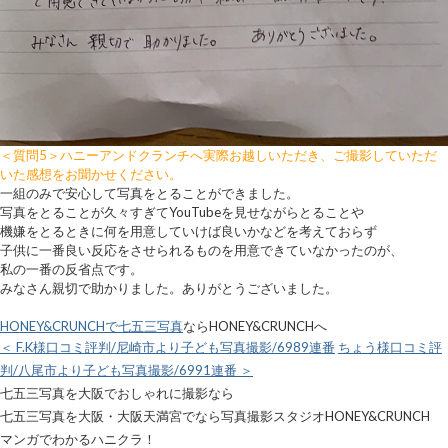
＜質問5＞ハニーアンドクランチへ実際お越しいただき、ご撮影していただ
いた感想をお聞かせください。
一組のみで安心して写真をとることができました。
写真をとることが久々すぎてYouTubeを見せながらとることや
機嫌をとるときに何を用意していけば良いかなどを考えておらず
子供に一番良い反応をさせられるものを用意できていなかったのが、
私の一番の反省点です。
みなさん親切で助かりました。ありがとうございました。
HONEY&CRUNCHで七五三写真
ならHONEY&CRUNCHへ
＜ F.K様口コミ評判/尼崎市より子ども写真撮影/6989連番
ちょう様口コミ評
判/八尾市より子ども写真撮影/6991連番 ＞
七五三写真を大阪でおしゃれに撮影なら
七五三写真を大阪・大阪天満宮でなら写真撮影スタジオHONEY&CRUNCH
マンガでわかるハニクラ！