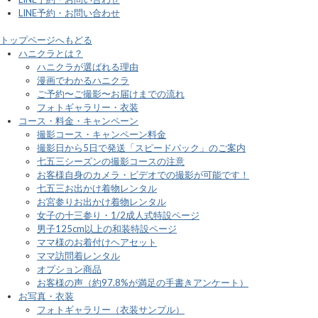
LINE予約・お問い合わせ
トップページへもどる
ハニクラとは？
ハニクラが選ばれる理由
漫画でわかるハニクラ
ご予約〜ご撮影〜お届けまでの流れ
フォトギャラリー・衣装
コース・料金・キャンペーン
撮影コース・キャンペーン料金
撮影日から5日で発送「スピードパック」のご案内
七五三シーズンの撮影コースの注意
お客様自身のカメラ・ビデオでの撮影が可能です！
七五三お出かけ着物レンタル
お宮参りお出かけ着物レンタル
女子の十三参り・1/2成人式特設ページ
男子125cm以上の和装特設ページ
ママ様のお着付けヘアセット
ママ訪問着レンタル
オプション商品
お客様の声（約97.8%が満足の手書きアンケート）
お写真・衣装
フォトギャラリー（衣装サンプル）