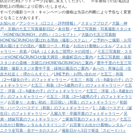
防止のため[アットマーク]を@に変えてください。 ※非通知でのお電話は
防犯上の理由により応答いたしません。
すべての撮影コース・キャンペーンの価格は当店の判断により予告なく変更
となることがあります。
お知らせ
／
アンケート（口コミ・評判情報）
／
スタッフブログ
／
大阪・神
戸・京都の七五三写真撮影日記
／
未分類
／
七五三写真館・写真撮影スタジオ
「HONEY&CRUNCH」の想い（コンセプト）
／
大阪の七五三写真館
HONEY&CRUNCHが選ばれる理由（撮影システム）
／
ご予約〜ご撮影・お写
真お届けまでの流れ
／
撮影コース・料金
／
お出かけ着物レンタル
／
フォトギ
ャラリー・衣装
／
Q&A（よくあるご質問とその回答）
／
七五三写真館・スタ
ジオHONEY&CRUNCH大阪天満宮・南森町店のご案内
／
七五三写真館・撮影
スタジオ心斎橋・北堀江のHONEY&CRUNCHのご案内
／
豊中千里の七五三写
真館・撮影スタジオ豊中千里・緑地公園店のご案内
／
あべの・帝塚山店（住
吉大社近く・堺からもすぐ）
／
LINE予約・お問い合わせ
／
七五三・和装
（2〜4歳女の子）のフォトギャラリー
／
七五三・和装（5～8歳女の子）のフ
ォトギャラリー
／
七五三・和装（3〜5歳男の子）のフォトギャラリー
／
七五
三・洋装（2～4歳女の子）のフォトギャラリー
／
七五三・洋装（5～8歳女の
子）のフォトギャラリー
／
七五三・洋装（3〜5歳男の子）のフォトギャラリ
ー
／
お宮参り・お食い初め・百日祝い（和装）のフォトギャラリー
／
初節
句・ハーフバースデイ（和装）のフォトギャラリー
／
1・2歳バースデイ（誕
生日）のフォトギャラリー
／
入園入学・卒園卒業のフォトギャラリー
／
兄
弟・姉妹写真のフォトギャラリー
／
ご家族写真のフォトギャラリー
／
七五三
お出かけ着物レンタル＆スタイリング
／
お宮参りお出かけ着物レンタル
／
ハ
ニクラ全写真・全データのススメ
／
撮影日から5日で発送「スピードパッ