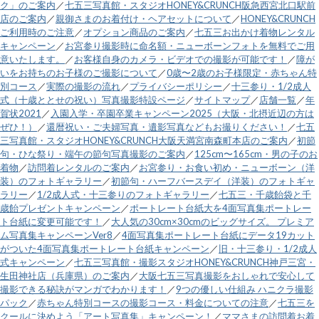
ク」のご案内
／
七五三写真館・スタジオHONEY&CRUNCH阪急西宮北口駅前
店のご案内
／
親御さまのお着付け・ヘアセットについて
／
HONEY&CRUNCH
ご利用時のご注意
／
オプション商品のご案内
／
七五三お出かけ着物レンタル
キャンペーン
／
お宮参り撮影時に命名額・ニューボーンフォトを無料でご用
意いたします。
／
お客様自身のカメラ・ビデオでの撮影が可能です！
／
障が
いをお持ちのお子様のご撮影について
／
0歳〜2歳のお子様限定・赤ちゃん特
別コース
／
実際の撮影の流れ
／
プライバシーポリシー
／
十三参り・1/2成人
式（十歳ととせの祝い）写真撮影特設ページ
／
サイトマップ
／
店舗一覧
／
年
賀状2021
／
入園入学・卒園卒業キャンペーン2025（大阪・北摂近辺の方は
ぜひ！）
／
還暦祝い・ご夫婦写真・遺影写真などもお撮りください！
／
七五
三写真館・スタジオHONEY&CRUNCH大阪天満宮南森町本店のご案内
／
初節
句・ひな祭り・端午の節句写真撮影のご案内
／
125cm〜165cm・男の子のお
着物
／
訪問着レンタルのご案内
／
お宮参り・お食い初め・ニューボーン（洋
装）のフォトギャラリー
／
初節句・ハーフバースデイ（洋装）のフォトギャ
ラリー
／
1/2成人式・十三参りのフォトギャラリー
／
七五三・千歳飴袋と千
歳飴プレゼントキャンペーン
／
ポートレート台紙大を4面写真集ポートレー
ト台紙に変更可能です！
／
大人気の30cm×30cmのビッグサイズ。 プレミア
ム写真集キャンペーンVer8
／
4面写真集ポートレート台紙にデータ19カット
がついた4面写真集ポートレート台紙キャンペーン
／
旧・十三参り・1/2成人
式キャンペーン
／
七五三写真館・撮影スタジオHONEY&CRUNCH神戸三宮・
生田神社店（兵庫県）のご案内
／
大阪七五三写真撮影をおしゃれで安心して
撮影できる秘訣がマンガでわかります！
／
9つの優しい仕組み ハニクラ撮影
パック
／
赤ちゃん特別コースの撮影コース・料金についての注意
／
七五三を
クールに決めよう「アート写真集」キャンペーン！
／
ママさまの訪問着お着