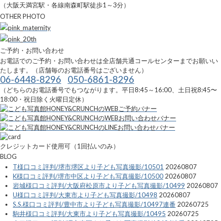
（大阪天満宮駅・各線南森町駅徒歩1～3分）
OTHER PHOTO
ご予約・お問い合わせ
お電話でのご予約・お問い合わせは全店舗共通コールセンターまでお願いい
たします。（店舗毎のお電話番号はございません）
06-6448-8296
050-6861-8296
（どちらのお電話番号でもつながります。平日8:45～16:00、土日祝8:45〜
18:00・祝日除く火曜日定休）
クレジットカード使用可（1回払いのみ）
BLOG
T様口コミ評判/堺市堺区より子ども写真撮影/10501
20260807
K様口コミ評判/堺市中区より子ども写真撮影/10500
20260807
岩城様口コミ評判/大阪府松原市より子ども写真撮影/10499
20260807
U様口コミ評判/大東市より子ども写真撮影/10498
20260807
S.S.様口コミ評判/豊中市より子ども写真撮影/10497連番
20260725
駒井様口コミ評判/大東市より子ども写真撮影/10495
20260725