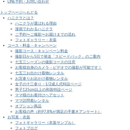
LINE予約・お問い合わせ
トップページへもどる
ハニクラとは？
ハニクラが選ばれる理由
漫画でわかるハニクラ
ご予約〜ご撮影〜お届けまでの流れ
フォトギャラリー・衣装
コース・料金・キャンペーン
撮影コース・キャンペーン料金
撮影日から5日で発送「スピードパック」のご案内
七五三シーズンの撮影コースの注意
お客様自身のカメラ・ビデオでの撮影が可能です！
七五三お出かけ着物レンタル
お宮参りお出かけ着物レンタル
女子の十三参り・1/2成人式特設ページ
男子125cm以上の和装特設ページ
ママ様のお着付けヘアセット
ママ訪問着レンタル
オプション商品
お客様の声（約97.8%が満足の手書きアンケート）
お写真・衣装
フォトギャラリー（衣装サンプル）
フォトブログ