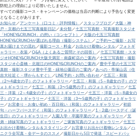
防犯上の理由により応答いたしません。
すべての撮影コース・キャンペーンの価格は当店の判断により予告なく変更
となることがあります。
お知らせ
／
アンケート（口コミ・評判情報）
／
スタッフブログ
／
大阪・神
戸・京都の七五三写真撮影日記
／
未分類
／
七五三写真館・写真撮影スタジオ
「HONEY&CRUNCH」の想い（コンセプト）
／
大阪の七五三写真館
HONEY&CRUNCHが選ばれる理由（撮影システム）
／
ご予約〜ご撮影・お写
真お届けまでの流れ
／
撮影コース・料金
／
お出かけ着物レンタル
／
フォトギ
ャラリー・衣装
／
Q&A（よくあるご質問とその回答）
／
七五三写真館・スタ
ジオHONEY&CRUNCH大阪天満宮・南森町店のご案内
／
七五三写真館・撮影
スタジオ心斎橋・北堀江のHONEY&CRUNCHのご案内
／
豊中千里の七五三写
真館・撮影スタジオ豊中千里・緑地公園店のご案内
／
あべの・帝塚山店（住
吉大社近く・堺からもすぐ）
／
LINE予約・お問い合わせ
／
七五三・和装
（2〜4歳女の子）のフォトギャラリー
／
七五三・和装（5～8歳女の子）のフ
ォトギャラリー
／
七五三・和装（3〜5歳男の子）のフォトギャラリー
／
七五
三・洋装（2～4歳女の子）のフォトギャラリー
／
七五三・洋装（5～8歳女の
子）のフォトギャラリー
／
七五三・洋装（3〜5歳男の子）のフォトギャラリ
ー
／
お宮参り・お食い初め・百日祝い（和装）のフォトギャラリー
／
初節
句・ハーフバースデイ（和装）のフォトギャラリー
／
1・2歳バースデイ（誕
生日）のフォトギャラリー
／
入園入学・卒園卒業のフォトギャラリー
／
兄
弟・姉妹写真のフォトギャラリー
／
ご家族写真のフォトギャラリー
／
七五三
お出かけ着物レンタル＆スタイリング
／
お宮参りお出かけ着物レンタル
／
ハ
ニクラ全写真・全データのススメ
／
撮影日から5日で発送「スピードパッ