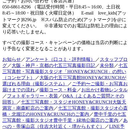
ご予約・お問い合わせ（各店共通）
050-6861-8296 （電話受付時間・平日8:45～16:00、土日祝
8:45～18:00・祝日除く火曜日定休） E-mail love_kids[アッ
トマーク]8296.jp ※スパム防止のため[アットマーク]を@に
変えてください。 ※非通知でのお電話は防犯上の理由によ
り応答いたしません。
すべての撮影コース・キャンペーンの価格は当店の判断によ
り予告なく変更となることがあります。
お知らせ
／
アンケート（口コミ・評判情報）
／
スタッフブロ
グ
／
大阪・神戸・京都の七五三写真撮影日記
／
未分類
／
七五
三写真館・写真撮影スタジオ「HONEY&CRUNCH」の想い
（コンセプト）
／
大阪の七五三写真館HONEY&CRUNCHが
選ばれる理由（撮影システム）
／
ご予約〜ご撮影・お写真お
届けまでの流れ
／
撮影コース・料金
／
お出かけ着物レンタル
／
フォトギャラリー・衣装
／
Q&A（よくあるご質問とその
回答）
／
七五三写真館・スタジオHONEY&CRUNCH大阪天
満宮・南森町店のご案内
／
七五三写真館・撮影スタジオ心斎
橋・北堀江のHONEY&CRUNCHのご案内
／
豊中千里の七五
三写真館・撮影スタジオ豊中千里・緑地公園店のご案内
／
あ
べの・帝塚山店（住吉大社近く・堺からもすぐ）
／
LINE予