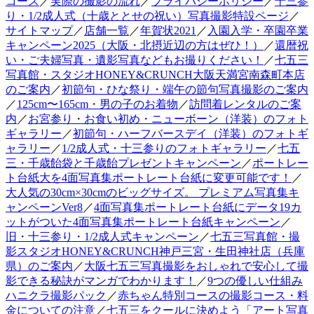
コース
／
実際の撮影の流れ
／
プライバシーポリシー
／
十三参
り・1/2成人式（十歳ととせの祝い）写真撮影特設ページ
／
サイトマップ
／
店舗一覧
／
年賀状2021
／
入園入学・卒園卒業
キャンペーン2025（大阪・北摂近辺の方はぜひ！）
／
還暦祝
い・ご夫婦写真・遺影写真などもお撮りください！
／
七五三
写真館・スタジオHONEY&CRUNCH大阪天満宮南森町本店
のご案内
／
初節句・ひな祭り・端午の節句写真撮影のご案内
／
125cm〜165cm・男の子のお着物
／
訪問着レンタルのご案
内
／
お宮参り・お食い初め・ニューボーン（洋装）のフォト
ギャラリー
／
初節句・ハーフバースデイ（洋装）のフォトギ
ャラリー
／
1/2成人式・十三参りのフォトギャラリー
／
七五
三・千歳飴袋と千歳飴プレゼントキャンペーン
／
ポートレー
ト台紙大を4面写真集ポートレート台紙に変更可能です！
／
大人気の30cm×30cmのビッグサイズ。 プレミアム写真集キ
ャンペーンVer8
／
4面写真集ポートレート台紙にデータ19カ
ットがついた4面写真集ポートレート台紙キャンペーン
／
旧・十三参り・1/2成人式キャンペーン
／
七五三写真館・撮
影スタジオHONEY&CRUNCH神戸三宮・生田神社店（兵庫
県）のご案内
／
大阪七五三写真撮影をおしゃれで安心して撮
影できる秘訣がマンガでわかります！
／
9つの優しい仕組み
ハニクラ撮影パック
／
赤ちゃん特別コースの撮影コース・料
金についての注意
／
七五三をクールに決めよう「アート写真