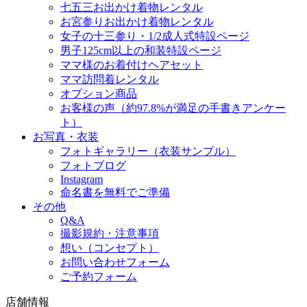
七五三お出かけ着物レンタル
お宮参りお出かけ着物レンタル
女子の十三参り・1/2成人式特設ページ
男子125cm以上の和装特設ページ
ママ様のお着付けヘアセット
ママ訪問着レンタル
オプション商品
お客様の声（約97.8%が満足の手書きアンケー
ト）
お写真・衣装
フォトギャラリー（衣装サンプル）
フォトブログ
Instagram
命名書を無料でご準備
その他
Q&A
撮影規約・注意事項
想い（コンセプト）
お問い合わせフォーム
ご予約フォーム
店舗情報