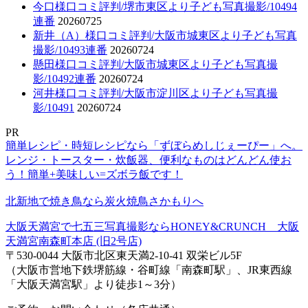
今口様口コミ評判/堺市東区より子ども写真撮影/10494
連番
20260725
新井（A）様口コミ評判/大阪市城東区より子ども写真
撮影/10493連番
20260724
懸田様口コミ評判/大阪市城東区より子ども写真撮
影/10492連番
20260724
河井様口コミ評判/大阪市淀川区より子ども写真撮
影/10491
20260724
PR
簡単レシピ・時短レシピなら「ずぼらめしじぇーぴー」へ。
レンジ・トースター・炊飯器、便利なものはどんどん使お
う！簡単+美味しい=ズボラ飯です！
北新地で焼き鳥なら炭火焼鳥さかもりへ
大阪天満宮で七五三写真撮影ならHONEY&CRUNCH 大阪
天満宮南森町本店 (旧2号店)
〒530-0044 大阪市北区東天満2-10-41 双栄ビル5F
（大阪市営地下鉄堺筋線・谷町線「南森町駅」、JR東西線
「大阪天満宮駅」より徒歩1～3分）