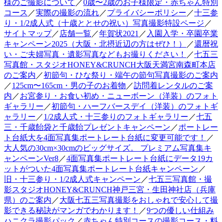
様のご撮影について
／
0歳〜2歳のお子様限定・赤ちゃん特別
コース
／
実際の撮影の流れ
／
プライバシーポリシー
／
十三参
り・1/2成人式（十歳ととせの祝い）写真撮影特設ページ
／
サイトマップ
／
店舗一覧
／
年賀状2021
／
入園入学・卒園卒業
キャンペーン2025（大阪・北摂近辺の方はぜひ！）
／
還暦祝
い・ご夫婦写真・遺影写真などもお撮りください！
／
七五三
写真館・スタジオHONEY&CRUNCH大阪天満宮南森町本店
のご案内
／
初節句・ひな祭り・端午の節句写真撮影のご案内
／
125cm〜165cm・男の子のお着物
／
訪問着レンタルのご案
内
／
お宮参り・お食い初め・ニューボーン（洋装）のフォト
ギャラリー
／
初節句・ハーフバースデイ（洋装）のフォトギ
ャラリー
／
1/2成人式・十三参りのフォトギャラリー
／
七五
三・千歳飴袋と千歳飴プレゼントキャンペーン
／
ポートレー
ト台紙大を4面写真集ポートレート台紙に変更可能です！
／
大人気の30cm×30cmのビッグサイズ。 プレミアム写真集キ
ャンペーンVer8
／
4面写真集ポートレート台紙にデータ19カ
ットがついた4面写真集ポートレート台紙キャンペーン
／
旧・十三参り・1/2成人式キャンペーン
／
七五三写真館・撮
影スタジオHONEY&CRUNCH神戸三宮・生田神社店（兵庫
県）のご案内
／
大阪七五三写真撮影をおしゃれで安心して撮
影できる秘訣がマンガでわかります！
／
9つの優しい仕組み
ハニクラ撮影パック
／
赤ちゃん特別コースの撮影コース・料