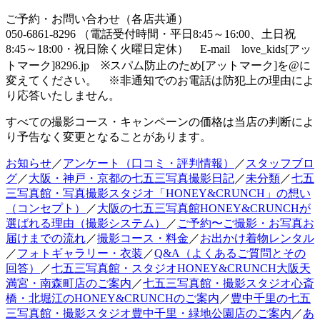
ご予約・お問い合わせ（各店共通）
050-6861-8296 （電話受付時間・平日8:45～16:00、土日祝
8:45～18:00・祝日除く火曜日定休） E-mail love_kids[アッ
トマーク]8296.jp ※スパム防止のため[アットマーク]を@に
変えてください。 ※非通知でのお電話は防犯上の理由によ
り応答いたしません。
すべての撮影コース・キャンペーンの価格は当店の判断によ
り予告なく変更となることがあります。
お知らせ
／
アンケート（口コミ・評判情報）
／
スタッフブロ
グ
／
大阪・神戸・京都の七五三写真撮影日記
／
未分類
／
七五
三写真館・写真撮影スタジオ「HONEY&CRUNCH」の想い
（コンセプト）
／
大阪の七五三写真館HONEY&CRUNCHが
選ばれる理由（撮影システム）
／
ご予約〜ご撮影・お写真お
届けまでの流れ
／
撮影コース・料金
／
お出かけ着物レンタル
／
フォトギャラリー・衣装
／
Q&A（よくあるご質問とその
回答）
／
七五三写真館・スタジオHONEY&CRUNCH大阪天
満宮・南森町店のご案内
／
七五三写真館・撮影スタジオ心斎
橋・北堀江のHONEY&CRUNCHのご案内
／
豊中千里の七五
三写真館・撮影スタジオ豊中千里・緑地公園店のご案内
／
あ