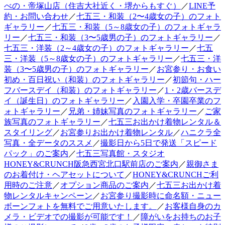
べの・帝塚山店（住吉大社近く・堺からもすぐ）
／
LINE予
約・お問い合わせ
／
七五三・和装（2〜4歳女の子）のフォト
ギャラリー
／
七五三・和装（5～8歳女の子）のフォトギャラ
リー
／
七五三・和装（3〜5歳男の子）のフォトギャラリー
／
七五三・洋装（2～4歳女の子）のフォトギャラリー
／
七五
三・洋装（5～8歳女の子）のフォトギャラリー
／
七五三・洋
装（3〜5歳男の子）のフォトギャラリー
／
お宮参り・お食い
初め・百日祝い（和装）のフォトギャラリー
／
初節句・ハー
フバースデイ（和装）のフォトギャラリー
／
1・2歳バースデ
イ（誕生日）のフォトギャラリー
／
入園入学・卒園卒業のフ
ォトギャラリー
／
兄弟・姉妹写真のフォトギャラリー
／
ご家
族写真のフォトギャラリー
／
七五三お出かけ着物レンタル＆
スタイリング
／
お宮参りお出かけ着物レンタル
／
ハニクラ全
写真・全データのススメ
／
撮影日から5日で発送「スピード
パック」のご案内
／
七五三写真館・スタジオ
HONEY&CRUNCH阪急西宮北口駅前店のご案内
／
親御さま
のお着付け・ヘアセットについて
／
HONEY&CRUNCHご利
用時のご注意
／
オプション商品のご案内
／
七五三お出かけ着
物レンタルキャンペーン
／
お宮参り撮影時に命名額・ニュー
ボーンフォトを無料でご用意いたします。
／
お客様自身のカ
メラ・ビデオでの撮影が可能です！
／
障がいをお持ちのお子