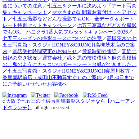
金についての注意
／
七五三をクールに決めよう「アート写真
集」キャンペーン！
／
ママさまの訪問着お着付け・ヘアセッ
ト
／
七五三撮影などどんな撮影でもOK。全データ＆ポート
レート特別セットキャンペーン
／
七五三写真などどんな撮影
でもOK。 ハニクラ1番人気フルセットキャンペーン2026
／
七五三シーズンの撮影コースについての注意
／
高槻茨木の七
五三写真館・スタジオHONEY&CRUNCH高槻茨木店のご案
内
／
電話受付時間変更のお知らせ
／
営業時間外電話
／
直近土
日祝の空き状況
／
運営会社
／
緑と黒の市松模様と麻の葉模様
の、鬼のようにカッコいいポートレート台紙ができました。
／
七五三写真館・スタジオHONEY&CRUNCH寝屋川枚方・
香里園駅前店（成田山不動尊すぐ）のご案内
／
3月30日まで
にご予約いただいたお客様へ
c
大阪で七五三の子供写真館撮影スタジオなら【ハニーアン
ドクランチ】
. all rights reserved.