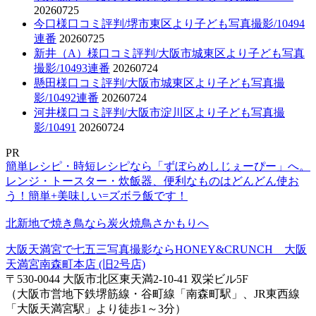
20260725
今口様口コミ評判/堺市東区より子ども写真撮影/10494
連番
20260725
新井（A）様口コミ評判/大阪市城東区より子ども写真
撮影/10493連番
20260724
懸田様口コミ評判/大阪市城東区より子ども写真撮
影/10492連番
20260724
河井様口コミ評判/大阪市淀川区より子ども写真撮
影/10491
20260724
PR
簡単レシピ・時短レシピなら「ずぼらめしじぇーぴー」へ。
レンジ・トースター・炊飯器、便利なものはどんどん使お
う！簡単+美味しい=ズボラ飯です！
北新地で焼き鳥なら炭火焼鳥さかもりへ
大阪天満宮で七五三写真撮影ならHONEY&CRUNCH 大阪
天満宮南森町本店 (旧2号店)
〒530-0044 大阪市北区東天満2-10-41 双栄ビル5F
（大阪市営地下鉄堺筋線・谷町線「南森町駅」、JR東西線
「大阪天満宮駅」より徒歩1～3分）