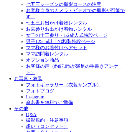
七五三シーズンの撮影コースの注意
お客様自身のカメラ・ビデオでの撮影が可能で
す！
七五三お出かけ着物レンタル
お宮参りお出かけ着物レンタル
女子の十三参り・1/2成人式特設ページ
男子125cm以上の和装特設ページ
ママ様のお着付けヘアセット
ママ訪問着レンタル
オプション商品
お客様の声（約97.8%が満足の手書きアンケー
ト）
お写真・衣装
フォトギャラリー（衣装サンプル）
フォトブログ
Instagram
命名書を無料でご準備
その他
Q&A
撮影規約・注意事項
想い（コンセプト）