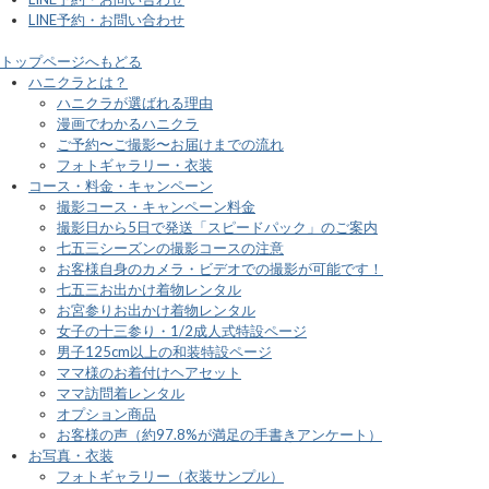
LINE予約・お問い合わせ
トップページへもどる
ハニクラとは？
ハニクラが選ばれる理由
漫画でわかるハニクラ
ご予約〜ご撮影〜お届けまでの流れ
フォトギャラリー・衣装
コース・料金・キャンペーン
撮影コース・キャンペーン料金
撮影日から5日で発送「スピードパック」のご案内
七五三シーズンの撮影コースの注意
お客様自身のカメラ・ビデオでの撮影が可能です！
七五三お出かけ着物レンタル
お宮参りお出かけ着物レンタル
女子の十三参り・1/2成人式特設ページ
男子125cm以上の和装特設ページ
ママ様のお着付けヘアセット
ママ訪問着レンタル
オプション商品
お客様の声（約97.8%が満足の手書きアンケート）
お写真・衣装
フォトギャラリー（衣装サンプル）