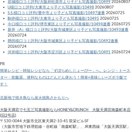
岩城様口コミ評判/大阪府松原市より子ども写真撮影/10499
20260807
U様口コミ評判/大東市より子ども写真撮影/10498
20260807
S.S.様口コミ評判/豊中市より子ども写真撮影/10497連番
20260725
駒井様口コミ評判/大東市より子ども写真撮影/10495
20260725
今口様口コミ評判/堺市東区より子ども写真撮影/10494連番
20260725
新井（A）様口コミ評判/大阪市城東区より子ども写真撮影/10493連番
20260724
懸田様口コミ評判/大阪市城東区より子ども写真撮影/10492連番
20260724
河井様口コミ評判/大阪市淀川区より子ども写真撮影/10491
20260724
PR
簡単レシピ・時短レシピなら「ずぼらめしじぇーぴー」へ。レンジ・トース
ター・炊飯器、便利なものはどんどん使おう！簡単+美味しい=ズボラ飯で
す！
北新地で焼き鳥なら炭火焼鳥さかもりへ
大阪天満宮で七五三写真撮影ならHONEY&CRUNCH 大阪天満宮南森町本店
(旧2号店)
〒530-0044 大阪市北区東天満2-10-41 双栄ビル5F
（大阪市営地下鉄堺筋線・谷町線「南森町駅」、JR東西線「大阪天満宮駅」
より徒歩1～3分）