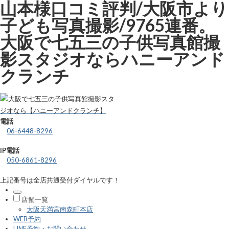
山本様口コミ評判/大阪市より
子ども写真撮影/9765連番。
大阪で七五三の子供写真館撮
影スタジオならハニーアンド
クランチ
電話
06-6448-8296
IP電話
050-6861-8296
上記番号は全店共通受付ダイヤルです！
店舗一覧
大阪天満宮南森町本店
WEB予約
LINE予約・お問い合わせ