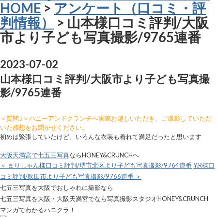
HOME
>
アンケート（口コミ・評
判情報）
> 山本様口コミ評判/大阪
市より子ども写真撮影/9765連番
2023-07-02
山本様口コミ評判/大阪市より子ども写真撮
影/9765連番
＜質問5＞ハニーアンドクランチへ実際お越しいただき、ご撮影していただ
いた感想をお聞かせください。
初めは緊張していたけど、いろんな衣装も着れて満足だったと思います
大阪天満宮で七五三写真
ならHONEY&CRUNCHへ
＜ まりしゃん様口コミ評判/堺市北区より子ども写真撮影/9764連番
Y.R様口
コミ評判/吹田市より子ども写真撮影/9766連番 ＞
七五三写真を大阪でおしゃれに撮影なら
七五三写真を大阪・大阪天満宮でなら写真撮影スタジオHONEY&CRUNCH
マンガでわかるハニクラ！