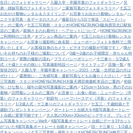
生日）のフォトギャラリー
／
入園入学・卒園卒業のフォトギャラリー
／
兄
弟・姉妹写真のフォトギャラリー
／
ご家族写真のフォトギャラリー
／
七五三
お出かけ着物レンタル＆スタイリング
／
お宮参りお出かけ着物レンタル
／
ハ
ニクラ全写真・全データのススメ
／
撮影日から5日で発送「スピードパッ
ク」のご案内
／
七五三写真館・スタジオHONEY&CRUNCH阪急西宮北口駅前
店のご案内
／
親御さまのお着付け・ヘアセットについて
／
HONEY&CRUNCH
ご利用時のご注意
／
オプション商品のご案内
／
七五三お出かけ着物レンタル
キャンペーン
／
お宮参り撮影時に命名額・ニューボーンフォトを無料でご用
意いたします。
／
お客様自身のカメラ・ビデオでの撮影が可能です！
／
障が
いをお持ちのお子様のご撮影について
／
0歳〜2歳のお子様限定・赤ちゃん特
別コース
／
実際の撮影の流れ
／
プライバシーポリシー
／
十三参り・1/2成人
式（十歳ととせの祝い）写真撮影特設ページ
／
サイトマップ
／
店舗一覧
／
年
賀状2021
／
入園入学・卒園卒業キャンペーン2025（大阪・北摂近辺の方は
ぜひ！）
／
還暦祝い・ご夫婦写真・遺影写真などもお撮りください！
／
七五
三写真館・スタジオHONEY&CRUNCH大阪天満宮南森町本店のご案内
／
初節
句・ひな祭り・端午の節句写真撮影のご案内
／
125cm〜165cm・男の子のお
着物
／
訪問着レンタルのご案内
／
お宮参り・お食い初め・ニューボーン（洋
装）のフォトギャラリー
／
初節句・ハーフバースデイ（洋装）のフォトギャ
ラリー
／
1/2成人式・十三参りのフォトギャラリー
／
七五三・千歳飴袋と千
歳飴プレゼントキャンペーン
／
ポートレート台紙大を4面写真集ポートレー
ト台紙に変更可能です！
／
大人気の30cm×30cmのビッグサイズ。 プレミア
ム写真集キャンペーンVer8
／
4面写真集ポートレート台紙にデータ19カット
がついた4面写真集ポートレート台紙キャンペーン
／
旧・十三参り・1/2成人
式キャンペーン
／
七五三写真館・撮影スタジオHONEY&CRUNCH神戸三宮・