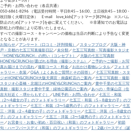
ご予約・お問い合わせ（各店共通）
050-6861-8296 （電話受付時間・平日8:45～16:00、土日祝8:45～18:00・
祝日除く火曜日定休） E-mail love_kids[アットマーク]8296.jp ※スパム
防止のため[アットマーク]を@に変えてください。 ※非通知でのお電話は
防犯上の理由により応答いたしません。
すべての撮影コース・キャンペーンの価格は当店の判断により予告なく変更
となることがあります。
お知らせ
／
アンケート（口コミ・評判情報）
／
スタッフブログ
／
大阪・神
戸・京都の七五三写真撮影日記
／
未分類
／
七五三写真館・写真撮影スタジオ
「HONEY&CRUNCH」の想い（コンセプト）
／
大阪の七五三写真館
HONEY&CRUNCHが選ばれる理由（撮影システム）
／
ご予約〜ご撮影・お写
真お届けまでの流れ
／
撮影コース・料金
／
お出かけ着物レンタル
／
フォトギ
ャラリー・衣装
／
Q&A（よくあるご質問とその回答）
／
七五三写真館・スタ
ジオHONEY&CRUNCH大阪天満宮・南森町店のご案内
／
七五三写真館・撮影
スタジオ心斎橋・北堀江のHONEY&CRUNCHのご案内
／
豊中千里の七五三写
真館・撮影スタジオ豊中千里・緑地公園店のご案内
／
あべの・帝塚山店（住
吉大社近く・堺からもすぐ）
／
LINE予約・お問い合わせ
／
七五三・和装
（2〜4歳女の子）のフォトギャラリー
／
七五三・和装（5～8歳女の子）のフ
ォトギャラリー
／
七五三・和装（3〜5歳男の子）のフォトギャラリー
／
七五
三・洋装（2～4歳女の子）のフォトギャラリー
／
七五三・洋装（5～8歳女の
子）のフォトギャラリー
／
七五三・洋装（3〜5歳男の子）のフォトギャラリ
ー
／
お宮参り・お食い初め・百日祝い（和装）のフォトギャラリー
／
初節
句・ハーフバースデイ（和装）のフォトギャラリー
／
1・2歳バースデイ（誕