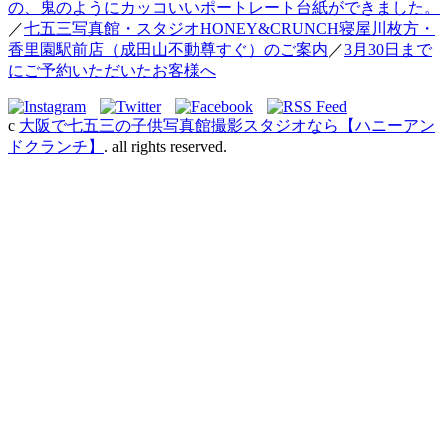
の、鬼のようにカッコいいポートレート台紙ができました。
／
七五三写真館・スタジオHONEY&CRUNCH寝屋川枚方・
香里園駅前店（成田山不動尊すぐ）のご案内
／
3月30日まで
にご予約いただいたお客様へ
c
大阪で七五三の子供写真館撮影スタジオなら【ハニーアン
ドクランチ】
. all rights reserved.