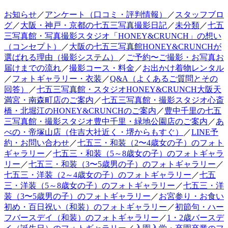
お知らせ
／
アンケート（口コミ・評判情報）
／
スタッフブロ
グ
／
大阪・神戸・京都の七五三写真撮影日記
／
未分類
／
七五
三写真館・写真撮影スタジオ「HONEY&CRUNCH」の想い
（コンセプト）
／
大阪の七五三写真館HONEY&CRUNCHが
選ばれる理由（撮影システム）
／
ご予約〜ご撮影・お写真お
届けまでの流れ
／
撮影コース・料金
／
お出かけ着物レンタル
／
フォトギャラリー・衣装
／
Q&A（よくあるご質問とその
回答）
／
七五三写真館・スタジオHONEY&CRUNCH大阪天
満宮・南森町店のご案内
／
七五三写真館・撮影スタジオ心斎
橋・北堀江のHONEY&CRUNCHのご案内
／
豊中千里の七五
三写真館・撮影スタジオ豊中千里・緑地公園店のご案内
／
あ
べの・帝塚山店（住吉大社近く・堺からもすぐ）
／
LINE予
約・お問い合わせ
／
七五三・和装（2〜4歳女の子）のフォト
ギャラリー
／
七五三・和装（5～8歳女の子）のフォトギャラ
リー
／
七五三・和装（3〜5歳男の子）のフォトギャラリー
／
七五三・洋装（2～4歳女の子）のフォトギャラリー
／
七五
三・洋装（5～8歳女の子）のフォトギャラリー
／
七五三・洋
装（3〜5歳男の子）のフォトギャラリー
／
お宮参り・お食い
初め・百日祝い（和装）のフォトギャラリー
／
初節句・ハー
フバースデイ（和装）のフォトギャラリー
／
1・2歳バースデ