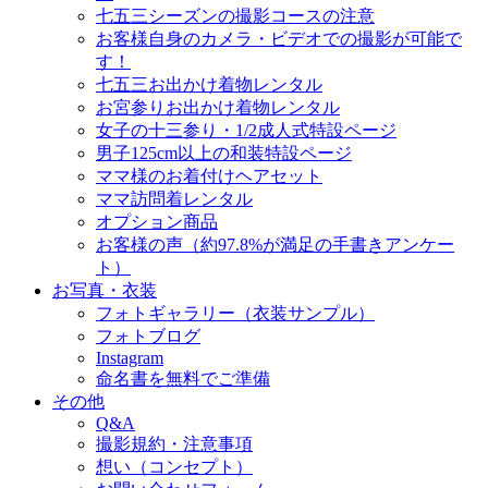
七五三シーズンの撮影コースの注意
お客様自身のカメラ・ビデオでの撮影が可能で
す！
七五三お出かけ着物レンタル
お宮参りお出かけ着物レンタル
女子の十三参り・1/2成人式特設ページ
男子125cm以上の和装特設ページ
ママ様のお着付けヘアセット
ママ訪問着レンタル
オプション商品
お客様の声（約97.8%が満足の手書きアンケー
ト）
お写真・衣装
フォトギャラリー（衣装サンプル）
フォトブログ
Instagram
命名書を無料でご準備
その他
Q&A
撮影規約・注意事項
想い（コンセプト）