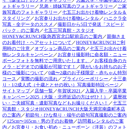
イ（誕生日）のフォトギャラリー
／
入園入学・卒園卒業のフ
ォトギャラリー
／
兄弟・姉妹写真のフォトギャラリー
／
ご家
族写真のフォトギャラリー
／
七五三お出かけ着物レンタル＆
スタイリング
／
お宮参りお出かけ着物レンタル
／
ハニクラ全
写真・全データのススメ
／
撮影日から5日で発送「スピード
パック」のご案内
／
七五三写真館・スタジオ
HONEY&CRUNCH阪急西宮北口駅前店のご案内
／
親御さま
のお着付け・ヘアセットについて
／
HONEY&CRUNCHご利
用時のご注意
／
オプション商品のご案内
／
七五三お出かけ着
物レンタルキャンペーン
／
お宮参り撮影時に命名額・ニュー
ボーンフォトを無料でご用意いたします。
／
お客様自身のカ
メラ・ビデオでの撮影が可能です！
／
障がいをお持ちのお子
様のご撮影について
／
0歳〜2歳のお子様限定・赤ちゃん特別
コース
／
実際の撮影の流れ
／
プライバシーポリシー
／
十三参
り・1/2成人式（十歳ととせの祝い）写真撮影特設ページ
／
サイトマップ
／
店舗一覧
／
年賀状2021
／
入園入学・卒園卒業
キャンペーン2025（大阪・北摂近辺の方はぜひ！）
／
還暦祝
い・ご夫婦写真・遺影写真などもお撮りください！
／
七五三
写真館・スタジオHONEY&CRUNCH大阪天満宮南森町本店
のご案内
／
初節句・ひな祭り・端午の節句写真撮影のご案内
／
125cm〜165cm・男の子のお着物
／
訪問着レンタルのご案
内
／
お宮参り・お食い初め・ニューボーン（洋装）のフォト