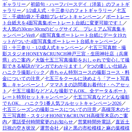
ギャラリー
／
初節句・ハーフバースデイ（洋装）のフォトギ
ャラリー
／
1/2成人式・十三参りのフォトギャラリー
／
七五
三・千歳飴袋と千歳飴プレゼントキャンペーン
／
ポートレー
ト台紙大を4面写真集ポートレート台紙に変更可能です！
／
大人気の30cm×30cmのビッグサイズ。 プレミアム写真集キ
ャンペーンVer8
／
4面写真集ポートレート台紙にデータ19カ
ットがついた4面写真集ポートレート台紙キャンペーン
／
旧・十三参り・1/2成人式キャンペーン
／
七五三写真館・撮
影スタジオHONEY&CRUNCH神戸三宮・生田神社店（兵庫
県）のご案内
／
大阪七五三写真撮影をおしゃれで安心して撮
影できる秘訣がマンガでわかります！
／
9つの優しい仕組み
ハニクラ撮影パック
／
赤ちゃん特別コースの撮影コース・料
金についての注意
／
七五三をクールに決めよう「アート写真
集」キャンペーン！
／
ママさまの訪問着お着付け・ヘアセッ
ト
／
七五三撮影などどんな撮影でもOK。全データ＆ポート
レート特別セットキャンペーン
／
七五三写真などどんな撮影
でもOK。 ハニクラ1番人気フルセットキャンペーン2026
／
七五三シーズンの撮影コースについての注意
／
高槻茨木の七
五三写真館・スタジオHONEY&CRUNCH高槻茨木店のご案
内
／
電話受付時間変更のお知らせ
／
営業時間外電話
／
直近土
日祝の空き状況
／
運営会社
／
緑と黒の市松模様と麻の葉模様