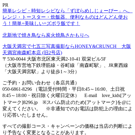
PR
簡単レシピ・時短レシピなら「ずぼらめしじぇーぴー」へ。
レンジ・トースター・炊飯器、便利なものはどんどん使お
う！簡単+美味しい=ズボラ飯です！
北新地で焼き鳥なら炭火焼鳥さかもりへ
大阪天満宮で七五三写真撮影ならHONEY&CRUNCH 大阪
天満宮南森町本店 (旧2号店)
〒530-0044 大阪市北区東天満2-10-41 双栄ビル5F
（大阪市営地下鉄堺筋線・谷町線「南森町駅」、JR東西線
「大阪天満宮駅」より徒歩1～3分）
ご予約・お問い合わせ（各店共通）
050-6861-8296 （電話受付時間・平日8:45～16:00、土日祝
8:45～18:00・祝日除く火曜日定休） E-mail love_kids[アッ
トマーク]8296.jp ※スパム防止のため[アットマーク]を@に
変えてください。 ※非通知でのお電話は防犯上の理由によ
り応答いたしません。
すべての撮影コース・キャンペーンの価格は当店の判断によ
り予告なく変更となることがあります。