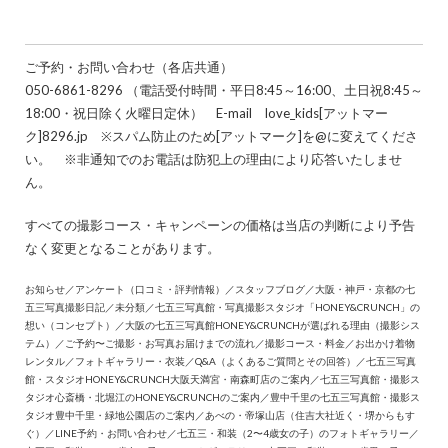
ご予約・お問い合わせ（各店共通）
050-6861-8296 （電話受付時間・平日8:45～16:00、土日祝8:45～
18:00・祝日除く火曜日定休） E-mail love_kids[アットマー
ク]8296.jp ※スパム防止のため[アットマーク]を@に変えてくださ
い。 ※非通知でのお電話は防犯上の理由により応答いたしませ
ん。
すべての撮影コース・キャンペーンの価格は当店の判断により予告
なく変更となることがあります。
お知らせ
／
アンケート（口コミ・評判情報）
／
スタッフブログ
／
大阪・神戸・京都の七
五三写真撮影日記
／
未分類
／
七五三写真館・写真撮影スタジオ「HONEY&CRUNCH」の
想い（コンセプト）
／
大阪の七五三写真館HONEY&CRUNCHが選ばれる理由（撮影シス
テム）
／
ご予約〜ご撮影・お写真お届けまでの流れ
／
撮影コース・料金
／
お出かけ着物
レンタル
／
フォトギャラリー・衣装
／
Q&A（よくあるご質問とその回答）
／
七五三写真
館・スタジオHONEY&CRUNCH大阪天満宮・南森町店のご案内
／
七五三写真館・撮影ス
タジオ心斎橋・北堀江のHONEY&CRUNCHのご案内
／
豊中千里の七五三写真館・撮影ス
タジオ豊中千里・緑地公園店のご案内
／
あべの・帝塚山店（住吉大社近く・堺からもす
ぐ）
／
LINE予約・お問い合わせ
／
七五三・和装（2〜4歳女の子）のフォトギャラリー
／