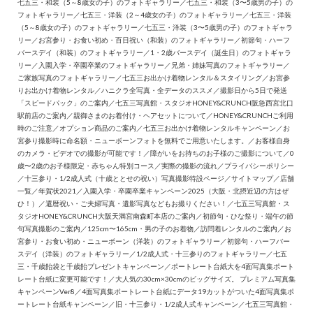
七五三・和装（5～8歳女の子）のフォトギャラリー
／
七五三・和装（3〜5歳男の子）の
フォトギャラリー
／
七五三・洋装（2～4歳女の子）のフォトギャラリー
／
七五三・洋装
（5～8歳女の子）のフォトギャラリー
／
七五三・洋装（3〜5歳男の子）のフォトギャラ
リー
／
お宮参り・お食い初め・百日祝い（和装）のフォトギャラリー
／
初節句・ハーフ
バースデイ（和装）のフォトギャラリー
／
1・2歳バースデイ（誕生日）のフォトギャラ
リー
／
入園入学・卒園卒業のフォトギャラリー
／
兄弟・姉妹写真のフォトギャラリー
／
ご家族写真のフォトギャラリー
／
七五三お出かけ着物レンタル＆スタイリング
／
お宮参
りお出かけ着物レンタル
／
ハニクラ全写真・全データのススメ
／
撮影日から5日で発送
「スピードパック」のご案内
／
七五三写真館・スタジオHONEY&CRUNCH阪急西宮北口
駅前店のご案内
／
親御さまのお着付け・ヘアセットについて
／
HONEY&CRUNCHご利用
時のご注意
／
オプション商品のご案内
／
七五三お出かけ着物レンタルキャンペーン
／
お
宮参り撮影時に命名額・ニューボーンフォトを無料でご用意いたします。
／
お客様自身
のカメラ・ビデオでの撮影が可能です！
／
障がいをお持ちのお子様のご撮影について
／
0
歳〜2歳のお子様限定・赤ちゃん特別コース
／
実際の撮影の流れ
／
プライバシーポリシー
／
十三参り・1/2成人式（十歳ととせの祝い）写真撮影特設ページ
／
サイトマップ
／
店舗
一覧
／
年賀状2021
／
入園入学・卒園卒業キャンペーン2025（大阪・北摂近辺の方はぜ
ひ！）
／
還暦祝い・ご夫婦写真・遺影写真などもお撮りください！
／
七五三写真館・ス
タジオHONEY&CRUNCH大阪天満宮南森町本店のご案内
／
初節句・ひな祭り・端午の節
句写真撮影のご案内
／
125cm〜165cm・男の子のお着物
／
訪問着レンタルのご案内
／
お
宮参り・お食い初め・ニューボーン（洋装）のフォトギャラリー
／
初節句・ハーフバー
スデイ（洋装）のフォトギャラリー
／
1/2成人式・十三参りのフォトギャラリー
／
七五
三・千歳飴袋と千歳飴プレゼントキャンペーン
／
ポートレート台紙大を4面写真集ポート
レート台紙に変更可能です！
／
大人気の30cm×30cmのビッグサイズ。 プレミアム写真集
キャンペーンVer8
／
4面写真集ポートレート台紙にデータ19カットがついた4面写真集ポ
ートレート台紙キャンペーン
／
旧・十三参り・1/2成人式キャンペーン
／
七五三写真館・