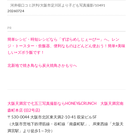
河井様口コミ評判/大阪市淀川区より子ども写真撮影/10491
20260724
PR
簡単レシピ・時短レシピなら「ずぼらめしじぇーぴー」へ。レン
ジ・トースター・炊飯器、便利なものはどんどん使おう！簡単+美味
しい=ズボラ飯です！
北新地で焼き鳥なら炭火焼鳥さかもりへ
大阪天満宮で七五三写真撮影ならHONEY&CRUNCH 大阪天満宮南
森町本店 (旧2号店)
〒530-0044 大阪市北区東天満2-10-41 双栄ビル5F
（大阪市営地下鉄堺筋線・谷町線「南森町駅」、JR東西線「大阪天
満宮駅」より徒歩1～3分）