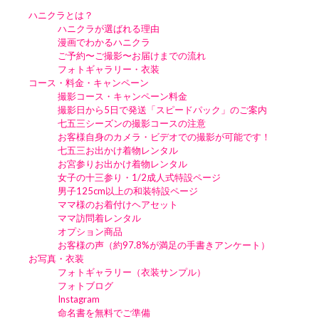
ハニクラとは？
ハニクラが選ばれる理由
漫画でわかるハニクラ
ご予約〜ご撮影〜お届けまでの流れ
フォトギャラリー・衣装
コース・料金・キャンペーン
撮影コース・キャンペーン料金
撮影日から5日で発送「スピードパック」のご案内
七五三シーズンの撮影コースの注意
お客様自身のカメラ・ビデオでの撮影が可能です！
七五三お出かけ着物レンタル
お宮参りお出かけ着物レンタル
女子の十三参り・1/2成人式特設ページ
男子125cm以上の和装特設ページ
ママ様のお着付けヘアセット
ママ訪問着レンタル
オプション商品
お客様の声（約97.8%が満足の手書きアンケート）
お写真・衣装
フォトギャラリー（衣装サンプル）
フォトブログ
Instagram
命名書を無料でご準備