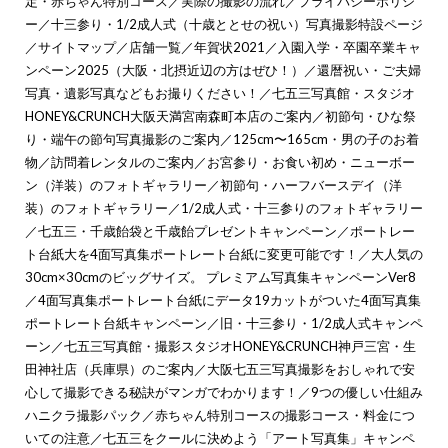
定・赤ちゃん特別コース
／
実際の撮影の流れ
／
プライバシーポリシ
ー
／
十三参り・1/2成人式（十歳ととせの祝い）写真撮影特設ページ
／
サイトマップ
／
店舗一覧
／
年賀状2021
／
入園入学・卒園卒業キャ
ンペーン2025（大阪・北摂近辺の方はぜひ！）
／
還暦祝い・ご夫婦
写真・遺影写真などもお撮りください！
／
七五三写真館・スタジオ
HONEY&CRUNCH大阪天満宮南森町本店のご案内
／
初節句・ひな祭
り・端午の節句写真撮影のご案内
／
125cm〜165cm・男の子のお着
物
／
訪問着レンタルのご案内
／
お宮参り・お食い初め・ニューボー
ン（洋装）のフォトギャラリー
／
初節句・ハーフバースデイ（洋
装）のフォトギャラリー
／
1/2成人式・十三参りのフォトギャラリー
／
七五三・千歳飴袋と千歳飴プレゼントキャンペーン
／
ポートレー
ト台紙大を4面写真集ポートレート台紙に変更可能です！
／
大人気の
30cm×30cmのビッグサイズ。 プレミアム写真集キャンペーンVer8
／
4面写真集ポートレート台紙にデータ19カットがついた4面写真集
ポートレート台紙キャンペーン
／
旧・十三参り・1/2成人式キャンペ
ーン
／
七五三写真館・撮影スタジオHONEY&CRUNCH神戸三宮・生
田神社店（兵庫県）のご案内
／
大阪七五三写真撮影をおしゃれで安
心して撮影できる秘訣がマンガでわかります！
／
9つの優しい仕組み
ハニクラ撮影パック
／
赤ちゃん特別コースの撮影コース・料金につ
いての注意
／
七五三をクールに決めよう「アート写真集」キャンペ