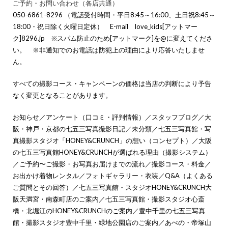
ご予約・お問い合わせ（各店共通）
050-6861-8296 （電話受付時間・平日8:45～16:00、土日祝8:45～
18:00・祝日除く火曜日定休） E-mail love_kids[アットマー
ク]8296.jp ※スパム防止のため[アットマーク]を@に変えてくださ
い。 ※非通知でのお電話は防犯上の理由により応答いたしませ
ん。
すべての撮影コース・キャンペーンの価格は当店の判断により予告
なく変更となることがあります。
お知らせ
／
アンケート（口コミ・評判情報）
／
スタッフブログ
／
大
阪・神戸・京都の七五三写真撮影日記
／
未分類
／
七五三写真館・写
真撮影スタジオ「HONEY&CRUNCH」の想い（コンセプト）
／
大阪
の七五三写真館HONEY&CRUNCHが選ばれる理由（撮影システム）
／
ご予約〜ご撮影・お写真お届けまでの流れ
／
撮影コース・料金
／
お出かけ着物レンタル
／
フォトギャラリー・衣装
／
Q&A（よくある
ご質問とその回答）
／
七五三写真館・スタジオHONEY&CRUNCH大
阪天満宮・南森町店のご案内
／
七五三写真館・撮影スタジオ心斎
橋・北堀江のHONEY&CRUNCHのご案内
／
豊中千里の七五三写真
館・撮影スタジオ豊中千里・緑地公園店のご案内
／
あべの・帝塚山