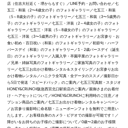
店（住吉大社近く・堺からもすぐ）
／
LINE予約・お問い合わせ
／
七
五三・和装（2〜4歳女の子）のフォトギャラリー
／
七五三・和装
（5～8歳女の子）のフォトギャラリー
／
七五三・和装（3〜5歳男の
子）のフォトギャラリー
／
七五三・洋装（2～4歳女の子）のフォト
ギャラリー
／
七五三・洋装（5～8歳女の子）のフォトギャラリー
／
七五三・洋装（3〜5歳男の子）のフォトギャラリー
／
お宮参り・お
食い初め・百日祝い（和装）のフォトギャラリー
／
初節句・ハーフ
バースデイ（和装）のフォトギャラリー
／
1・2歳バースデイ（誕生
日）のフォトギャラリー
／
入園入学・卒園卒業のフォトギャラリー
／
兄弟・姉妹写真のフォトギャラリー
／
ご家族写真のフォトギャラ
リー
／
七五三お出かけ着物レンタル＆スタイリング
／
お宮参りお出
かけ着物レンタル
／
ハニクラ全写真・全データのススメ
／
撮影日か
ら5日で発送「スピードパック」のご案内
／
七五三写真館・スタジオ
HONEY&CRUNCH阪急西宮北口駅前店のご案内
／
親御さまのお着付
け・ヘアセットについて
／
HONEY&CRUNCHご利用時のご注意
／
オ
プション商品のご案内
／
七五三お出かけ着物レンタルキャンペーン
／
お宮参り撮影時に命名額・ニューボーンフォトを無料でご用意い
たします。
／
お客様自身のカメラ・ビデオでの撮影が可能です！
／
障がいをお持ちのお子様のご撮影について
／
0歳〜2歳のお子様限