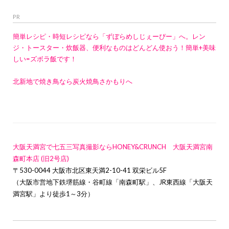
PR
簡単レシピ・時短レシピなら「ずぼらめしじぇーぴー」へ。レン
ジ・トースター・炊飯器、便利なものはどんどん使おう！簡単+美味
しい=ズボラ飯です！
北新地で焼き鳥なら炭火焼鳥さかもりへ
大阪天満宮で七五三写真撮影ならHONEY&CRUNCH 大阪天満宮南
森町本店 (旧2号店)
〒530-0044 大阪市北区東天満2-10-41 双栄ビル5F
（大阪市営地下鉄堺筋線・谷町線「南森町駅」、JR東西線「大阪天
満宮駅」より徒歩1～3分）