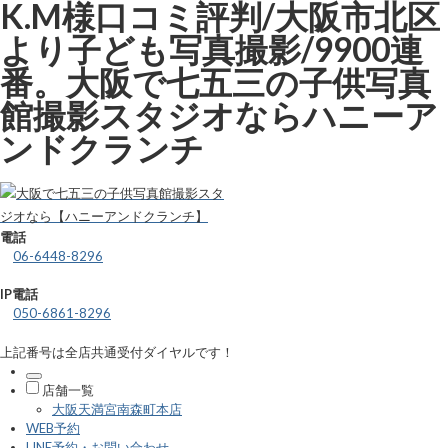
K.M様口コミ評判/大阪市北区
より子ども写真撮影/9900連
番。大阪で七五三の子供写真
館撮影スタジオならハニーア
ンドクランチ
電話
06-6448-8296
IP電話
050-6861-8296
上記番号は全店共通受付ダイヤルです！
店舗一覧
大阪天満宮南森町本店
WEB予約
LINE予約・お問い合わせ