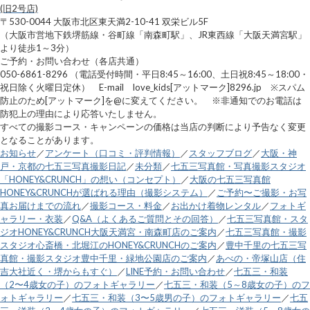
(旧2号店)
〒530-0044 大阪市北区東天満2-10-41 双栄ビル5F
（大阪市営地下鉄堺筋線・谷町線「南森町駅」、JR東西線「大阪天満宮駅」
より徒歩1～3分）
ご予約・お問い合わせ（各店共通）
050-6861-8296 （電話受付時間・平日8:45～16:00、土日祝8:45～18:00・
祝日除く火曜日定休） E-mail love_kids[アットマーク]8296.jp ※スパム
防止のため[アットマーク]を@に変えてください。 ※非通知でのお電話は
防犯上の理由により応答いたしません。
すべての撮影コース・キャンペーンの価格は当店の判断により予告なく変更
となることがあります。
お知らせ
／
アンケート（口コミ・評判情報）
／
スタッフブログ
／
大阪・神
戸・京都の七五三写真撮影日記
／
未分類
／
七五三写真館・写真撮影スタジオ
「HONEY&CRUNCH」の想い（コンセプト）
／
大阪の七五三写真館
HONEY&CRUNCHが選ばれる理由（撮影システム）
／
ご予約〜ご撮影・お写
真お届けまでの流れ
／
撮影コース・料金
／
お出かけ着物レンタル
／
フォトギ
ャラリー・衣装
／
Q&A（よくあるご質問とその回答）
／
七五三写真館・スタ
ジオHONEY&CRUNCH大阪天満宮・南森町店のご案内
／
七五三写真館・撮影
スタジオ心斎橋・北堀江のHONEY&CRUNCHのご案内
／
豊中千里の七五三写
真館・撮影スタジオ豊中千里・緑地公園店のご案内
／
あべの・帝塚山店（住
吉大社近く・堺からもすぐ）
／
LINE予約・お問い合わせ
／
七五三・和装
（2〜4歳女の子）のフォトギャラリー
／
七五三・和装（5～8歳女の子）のフ
ォトギャラリー
／
七五三・和装（3〜5歳男の子）のフォトギャラリー
／
七五