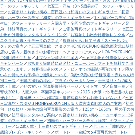
三・洋装（2～4歳女の子）のフォトギャラリー
／
七五三・洋装（5～8歳女の
子）のフォトギャラリー
／
七五三・洋装（3〜5歳男の子）のフォトギャラリ
ー
／
お宮参り・お食い初め・百日祝い（和装）のフォトギャラリー
／
初節
句・ハーフバースデイ（和装）のフォトギャラリー
／
1・2歳バースデイ（誕
生日）のフォトギャラリー
／
入園入学・卒園卒業のフォトギャラリー
／
兄
弟・姉妹写真のフォトギャラリー
／
ご家族写真のフォトギャラリー
／
七五三
お出かけ着物レンタル＆スタイリング
／
お宮参りお出かけ着物レンタル
／
ハ
ニクラ全写真・全データのススメ
／
撮影日から5日で発送「スピードパッ
ク」のご案内
／
七五三写真館・スタジオHONEY&CRUNCH阪急西宮北口駅前
店のご案内
／
親御さまのお着付け・ヘアセットについて
／
HONEY&CRUNCH
ご利用時のご注意
／
オプション商品のご案内
／
七五三お出かけ着物レンタル
キャンペーン
／
お宮参り撮影時に命名額・ニューボーンフォトを無料でご用
意いたします。
／
お客様自身のカメラ・ビデオでの撮影が可能です！
／
障が
いをお持ちのお子様のご撮影について
／
0歳〜2歳のお子様限定・赤ちゃん特
別コース
／
実際の撮影の流れ
／
プライバシーポリシー
／
十三参り・1/2成人
式（十歳ととせの祝い）写真撮影特設ページ
／
サイトマップ
／
店舗一覧
／
年
賀状2021
／
入園入学・卒園卒業キャンペーン2025（大阪・北摂近辺の方は
ぜひ！）
／
還暦祝い・ご夫婦写真・遺影写真などもお撮りください！
／
七五
三写真館・スタジオHONEY&CRUNCH大阪天満宮南森町本店のご案内
／
初節
句・ひな祭り・端午の節句写真撮影のご案内
／
125cm〜165cm・男の子のお
着物
／
訪問着レンタルのご案内
／
お宮参り・お食い初め・ニューボーン（洋
装）のフォトギャラリー
／
初節句・ハーフバースデイ（洋装）のフォトギャ
ラリー
／
1/2成人式・十三参りのフォトギャラリー
／
七五三・千歳飴袋と千
歳飴プレゼントキャンペーン
／
ポートレート台紙大を4面写真集ポートレー