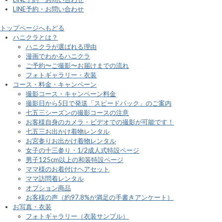
LINE予約・お問い合わせ
トップページへもどる
ハニクラとは？
ハニクラが選ばれる理由
漫画でわかるハニクラ
ご予約〜ご撮影〜お届けまでの流れ
フォトギャラリー・衣装
コース・料金・キャンペーン
撮影コース・キャンペーン料金
撮影日から5日で発送「スピードパック」のご案内
七五三シーズンの撮影コースの注意
お客様自身のカメラ・ビデオでの撮影が可能です！
七五三お出かけ着物レンタル
お宮参りお出かけ着物レンタル
女子の十三参り・1/2成人式特設ページ
男子125cm以上の和装特設ページ
ママ様のお着付けヘアセット
ママ訪問着レンタル
オプション商品
お客様の声（約97.8%が満足の手書きアンケート）
お写真・衣装
フォトギャラリー（衣装サンプル）