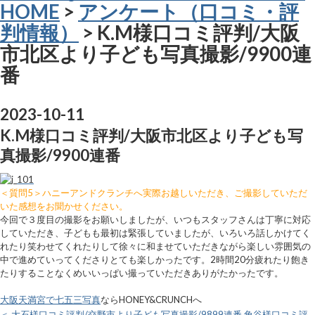
HOME
>
アンケート（口コミ・評
判情報）
> K.M様口コミ評判/大阪
市北区より子ども写真撮影/9900連
番
2023-10-11
K.M様口コミ評判/大阪市北区より子ども写
真撮影/9900連番
＜質問5＞ハニーアンドクランチへ実際お越しいただき、ご撮影していただ
いた感想をお聞かせください。
今回で３度目の撮影をお願いしましたが、いつもスタッフさんは丁寧に対応
していただき、子どもも最初は緊張していましたが、いろいろ話しかけてく
れたり笑わせてくれたりして徐々に和ませていただきながら楽しい雰囲気の
中で進めていってくださりとても楽しかったです。2時間20分疲れたり飽き
たりすることなくめいいっぱい撮っていただきありがたかったです。
大阪天満宮で七五三写真
ならHONEY&CRUNCHへ
＜ 大石様口コミ評判/交野市より子ども写真撮影/9899連番
角谷様口コミ評