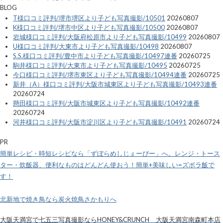
BLOG
T様口コミ評判/堺市堺区より子ども写真撮影/10501
20260807
K様口コミ評判/堺市中区より子ども写真撮影/10500
20260807
岩城様口コミ評判/大阪府松原市より子ども写真撮影/10499
20260807
U様口コミ評判/大東市より子ども写真撮影/10498
20260807
S.S.様口コミ評判/豊中市より子ども写真撮影/10497連番
20260725
駒井様口コミ評判/大東市より子ども写真撮影/10495
20260725
今口様口コミ評判/堺市東区より子ども写真撮影/10494連番
20260725
新井（A）様口コミ評判/大阪市城東区より子ども写真撮影/10493連番
20260724
懸田様口コミ評判/大阪市城東区より子ども写真撮影/10492連番
20260724
河井様口コミ評判/大阪市淀川区より子ども写真撮影/10491
20260724
PR
簡単レシピ・時短レシピなら「ずぼらめしじぇーぴー」へ。レンジ・トース
ター・炊飯器、便利なものはどんどん使おう！簡単+美味しい=ズボラ飯で
す！
北新地で焼き鳥なら炭火焼鳥さかもりへ
大阪天満宮で七五三写真撮影ならHONEY&CRUNCH 大阪天満宮南森町本店