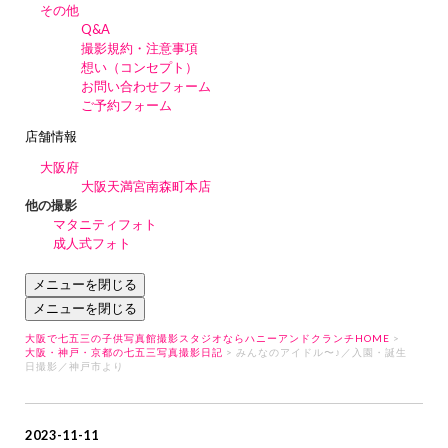
その他
Q&A
撮影規約・注意事項
想い（コンセプト）
お問い合わせフォーム
ご予約フォーム
店舗情報
大阪府
大阪天満宮南森町本店
他の撮影
マタニティフォト
成人式フォト
メニューを閉じる
メニューを閉じる
大阪で七五三の子供写真館撮影スタジオならハニーアンドクランチHOME
>
大阪・神戸・京都の七五三写真撮影日記
> みんなのアイドル〜♪／入園・誕生
日撮影／神戸市より
2023-11-11