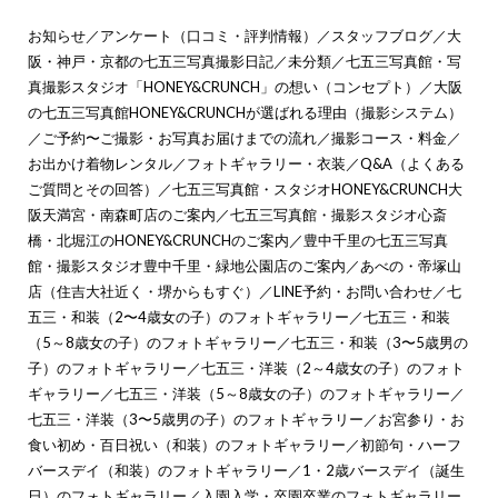
お知らせ
／
アンケート（口コミ・評判情報）
／
スタッフブログ
／
大
阪・神戸・京都の七五三写真撮影日記
／
未分類
／
七五三写真館・写
真撮影スタジオ「HONEY&CRUNCH」の想い（コンセプト）
／
大阪
の七五三写真館HONEY&CRUNCHが選ばれる理由（撮影システム）
／
ご予約〜ご撮影・お写真お届けまでの流れ
／
撮影コース・料金
／
お出かけ着物レンタル
／
フォトギャラリー・衣装
／
Q&A（よくある
ご質問とその回答）
／
七五三写真館・スタジオHONEY&CRUNCH大
阪天満宮・南森町店のご案内
／
七五三写真館・撮影スタジオ心斎
橋・北堀江のHONEY&CRUNCHのご案内
／
豊中千里の七五三写真
館・撮影スタジオ豊中千里・緑地公園店のご案内
／
あべの・帝塚山
店（住吉大社近く・堺からもすぐ）
／
LINE予約・お問い合わせ
／
七
五三・和装（2〜4歳女の子）のフォトギャラリー
／
七五三・和装
（5～8歳女の子）のフォトギャラリー
／
七五三・和装（3〜5歳男の
子）のフォトギャラリー
／
七五三・洋装（2～4歳女の子）のフォト
ギャラリー
／
七五三・洋装（5～8歳女の子）のフォトギャラリー
／
七五三・洋装（3〜5歳男の子）のフォトギャラリー
／
お宮参り・お
食い初め・百日祝い（和装）のフォトギャラリー
／
初節句・ハーフ
バースデイ（和装）のフォトギャラリー
／
1・2歳バースデイ（誕生
日）のフォトギャラリー
／
入園入学・卒園卒業のフォトギャラリー