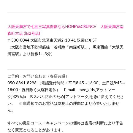
大阪天満宮で七五三写真撮影ならHONEY&CRUNCH 大阪天満宮南
森町本店 (旧2号店)
〒530-0044 大阪市北区東天満2-10-41 双栄ビル5F
（大阪市営地下鉄堺筋線・谷町線「南森町駅」、JR東西線「大阪天
満宮駅」より徒歩1～3分）
ご予約・お問い合わせ（各店共通）
050-6861-8296 （電話受付時間・平日8:45～16:00、土日祝8:45～
18:00・祝日除く火曜日定休） E-mail love_kids[アットマー
ク]8296.jp ※スパム防止のため[アットマーク]を@に変えてくださ
い。 ※非通知でのお電話は防犯上の理由により応答いたしませ
ん。
すべての撮影コース・キャンペーンの価格は当店の判断により予告
なく変更となることがあります。