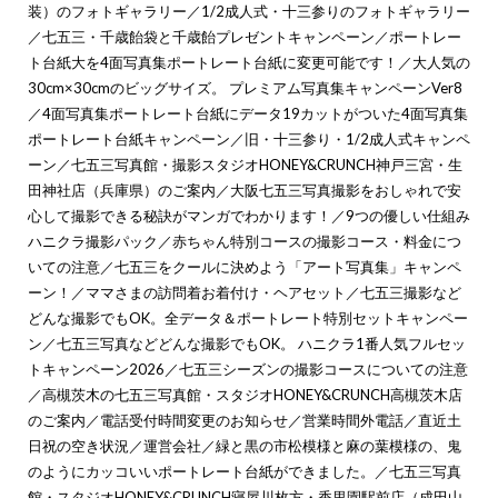
装）のフォトギャラリー
／
1/2成人式・十三参りのフォトギャラリー
／
七五三・千歳飴袋と千歳飴プレゼントキャンペーン
／
ポートレー
ト台紙大を4面写真集ポートレート台紙に変更可能です！
／
大人気の
30cm×30cmのビッグサイズ。 プレミアム写真集キャンペーンVer8
／
4面写真集ポートレート台紙にデータ19カットがついた4面写真集
ポートレート台紙キャンペーン
／
旧・十三参り・1/2成人式キャンペ
ーン
／
七五三写真館・撮影スタジオHONEY&CRUNCH神戸三宮・生
田神社店（兵庫県）のご案内
／
大阪七五三写真撮影をおしゃれで安
心して撮影できる秘訣がマンガでわかります！
／
9つの優しい仕組み
ハニクラ撮影パック
／
赤ちゃん特別コースの撮影コース・料金につ
いての注意
／
七五三をクールに決めよう「アート写真集」キャンペ
ーン！
／
ママさまの訪問着お着付け・ヘアセット
／
七五三撮影など
どんな撮影でもOK。全データ＆ポートレート特別セットキャンペー
ン
／
七五三写真などどんな撮影でもOK。 ハニクラ1番人気フルセッ
トキャンペーン2026
／
七五三シーズンの撮影コースについての注意
／
高槻茨木の七五三写真館・スタジオHONEY&CRUNCH高槻茨木店
のご案内
／
電話受付時間変更のお知らせ
／
営業時間外電話
／
直近土
日祝の空き状況
／
運営会社
／
緑と黒の市松模様と麻の葉模様の、鬼
のようにカッコいいポートレート台紙ができました。
／
七五三写真
館・スタジオHONEY&CRUNCH寝屋川枚方・香里園駅前店（成田山