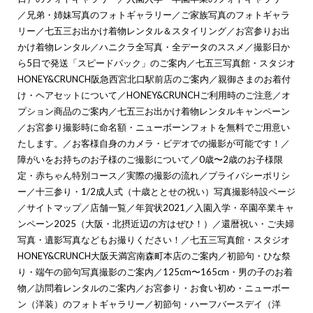
／
兄弟・姉妹写真のフォトギャラリー
／
ご家族写真のフォトギャラ
リー
／
七五三お出かけ着物レンタル＆スタイリング
／
お宮参りお出
かけ着物レンタル
／
ハニクラ全写真・全データのススメ
／
撮影日か
ら5日で発送「スピードパック」のご案内
／
七五三写真館・スタジオ
HONEY&CRUNCH阪急西宮北口駅前店のご案内
／
親御さまのお着付
け・ヘアセットについて
／
HONEY&CRUNCHご利用時のご注意
／
オ
プション商品のご案内
／
七五三お出かけ着物レンタルキャンペーン
／
お宮参り撮影時に命名額・ニューボーンフォトを無料でご用意い
たします。
／
お客様自身のカメラ・ビデオでの撮影が可能です！
／
障がいをお持ちのお子様のご撮影について
／
0歳〜2歳のお子様限
定・赤ちゃん特別コース
／
実際の撮影の流れ
／
プライバシーポリシ
ー
／
十三参り・1/2成人式（十歳ととせの祝い）写真撮影特設ページ
／
サイトマップ
／
店舗一覧
／
年賀状2021
／
入園入学・卒園卒業キャ
ンペーン2025（大阪・北摂近辺の方はぜひ！）
／
還暦祝い・ご夫婦
写真・遺影写真などもお撮りください！
／
七五三写真館・スタジオ
HONEY&CRUNCH大阪天満宮南森町本店のご案内
／
初節句・ひな祭
り・端午の節句写真撮影のご案内
／
125cm〜165cm・男の子のお着
物
／
訪問着レンタルのご案内
／
お宮参り・お食い初め・ニューボー
ン（洋装）のフォトギャラリー
／
初節句・ハーフバースデイ（洋