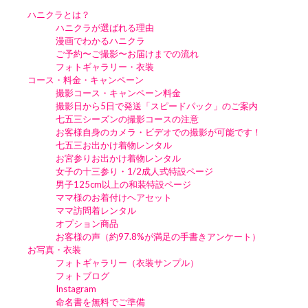
ハニクラとは？
ハニクラが選ばれる理由
漫画でわかるハニクラ
ご予約〜ご撮影〜お届けまでの流れ
フォトギャラリー・衣装
コース・料金・キャンペーン
撮影コース・キャンペーン料金
撮影日から5日で発送「スピードパック」のご案内
七五三シーズンの撮影コースの注意
お客様自身のカメラ・ビデオでの撮影が可能です！
七五三お出かけ着物レンタル
お宮参りお出かけ着物レンタル
女子の十三参り・1/2成人式特設ページ
男子125cm以上の和装特設ページ
ママ様のお着付けヘアセット
ママ訪問着レンタル
オプション商品
お客様の声（約97.8%が満足の手書きアンケート）
お写真・衣装
フォトギャラリー（衣装サンプル）
フォトブログ
Instagram
命名書を無料でご準備