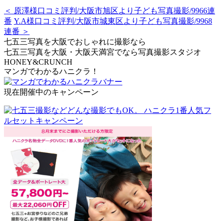
＜ 原澤様口コミ評判/大阪市旭区より子ども写真撮影/9966連
番
Y.A様口コミ評判/大阪市城東区より子ども写真撮影/9968
連番 ＞
七五三写真を大阪でおしゃれに撮影なら
七五三写真を大阪・大阪天満宮でなら写真撮影スタジオ
HONEY&CRUNCH
マンガでわかるハニクラ！
現在開催中のキャンペーン