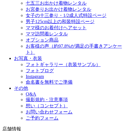
七五三お出かけ着物レンタル
お宮参りお出かけ着物レンタル
女子の十三参り・1/2成人式特設ページ
男子125cm以上の和装特設ページ
ママ様のお着付けヘアセット
ママ訪問着レンタル
オプション商品
お客様の声（約97.8%が満足の手書きアンケー
ト）
お写真・衣装
フォトギャラリー（衣装サンプル）
フォトブログ
Instagram
命名書を無料でご準備
その他
Q&A
撮影規約・注意事項
想い（コンセプト）
お問い合わせフォーム
ご予約フォーム
店舗情報