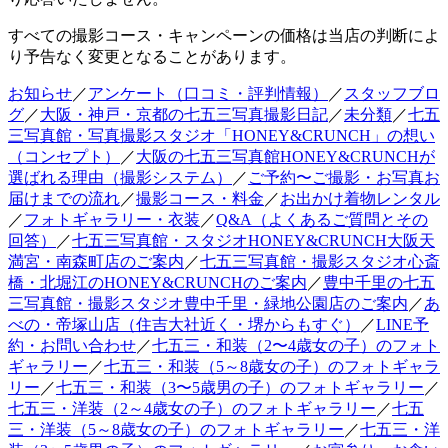
すべての撮影コース・キャンペーンの価格は当店の判断によ
り予告なく変更となることがあります。
お知らせ
／
アンケート（口コミ・評判情報）
／
スタッフブロ
グ
／
大阪・神戸・京都の七五三写真撮影日記
／
未分類
／
七五
三写真館・写真撮影スタジオ「HONEY&CRUNCH」の想い
（コンセプト）
／
大阪の七五三写真館HONEY&CRUNCHが
選ばれる理由（撮影システム）
／
ご予約〜ご撮影・お写真お
届けまでの流れ
／
撮影コース・料金
／
お出かけ着物レンタル
／
フォトギャラリー・衣装
／
Q&A（よくあるご質問とその
回答）
／
七五三写真館・スタジオHONEY&CRUNCH大阪天
満宮・南森町店のご案内
／
七五三写真館・撮影スタジオ心斎
橋・北堀江のHONEY&CRUNCHのご案内
／
豊中千里の七五
三写真館・撮影スタジオ豊中千里・緑地公園店のご案内
／
あ
べの・帝塚山店（住吉大社近く・堺からもすぐ）
／
LINE予
約・お問い合わせ
／
七五三・和装（2〜4歳女の子）のフォト
ギャラリー
／
七五三・和装（5～8歳女の子）のフォトギャラ
リー
／
七五三・和装（3〜5歳男の子）のフォトギャラリー
／
七五三・洋装（2～4歳女の子）のフォトギャラリー
／
七五
三・洋装（5～8歳女の子）のフォトギャラリー
／
七五三・洋