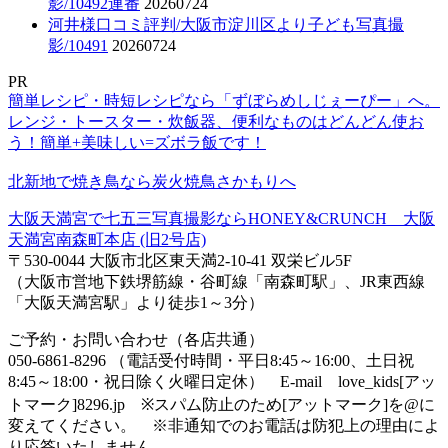
影/10492連番
20260724
河井様口コミ評判/大阪市淀川区より子ども写真撮
影/10491
20260724
PR
簡単レシピ・時短レシピなら「ずぼらめしじぇーぴー」へ。
レンジ・トースター・炊飯器、便利なものはどんどん使お
う！簡単+美味しい=ズボラ飯です！
北新地で焼き鳥なら炭火焼鳥さかもりへ
大阪天満宮で七五三写真撮影ならHONEY&CRUNCH 大阪
天満宮南森町本店 (旧2号店)
〒530-0044 大阪市北区東天満2-10-41 双栄ビル5F
（大阪市営地下鉄堺筋線・谷町線「南森町駅」、JR東西線
「大阪天満宮駅」より徒歩1～3分）
ご予約・お問い合わせ（各店共通）
050-6861-8296 （電話受付時間・平日8:45～16:00、土日祝
8:45～18:00・祝日除く火曜日定休） E-mail love_kids[アッ
トマーク]8296.jp ※スパム防止のため[アットマーク]を@に
変えてください。 ※非通知でのお電話は防犯上の理由によ
り応答いたしません。