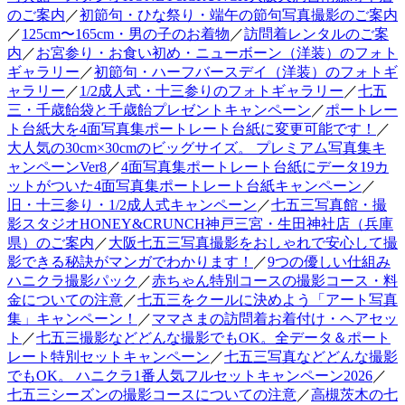
のご案内
／
初節句・ひな祭り・端午の節句写真撮影のご案内
／
125cm〜165cm・男の子のお着物
／
訪問着レンタルのご案
内
／
お宮参り・お食い初め・ニューボーン（洋装）のフォト
ギャラリー
／
初節句・ハーフバースデイ（洋装）のフォトギ
ャラリー
／
1/2成人式・十三参りのフォトギャラリー
／
七五
三・千歳飴袋と千歳飴プレゼントキャンペーン
／
ポートレー
ト台紙大を4面写真集ポートレート台紙に変更可能です！
／
大人気の30cm×30cmのビッグサイズ。 プレミアム写真集キ
ャンペーンVer8
／
4面写真集ポートレート台紙にデータ19カ
ットがついた4面写真集ポートレート台紙キャンペーン
／
旧・十三参り・1/2成人式キャンペーン
／
七五三写真館・撮
影スタジオHONEY&CRUNCH神戸三宮・生田神社店（兵庫
県）のご案内
／
大阪七五三写真撮影をおしゃれで安心して撮
影できる秘訣がマンガでわかります！
／
9つの優しい仕組み
ハニクラ撮影パック
／
赤ちゃん特別コースの撮影コース・料
金についての注意
／
七五三をクールに決めよう「アート写真
集」キャンペーン！
／
ママさまの訪問着お着付け・ヘアセッ
ト
／
七五三撮影などどんな撮影でもOK。全データ＆ポート
レート特別セットキャンペーン
／
七五三写真などどんな撮影
でもOK。 ハニクラ1番人気フルセットキャンペーン2026
／
七五三シーズンの撮影コースについての注意
／
高槻茨木の七