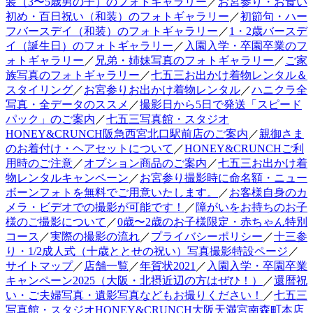
装（3〜5歳男の子）のフォトギャラリー
／
お宮参り・お食い
初め・百日祝い（和装）のフォトギャラリー
／
初節句・ハー
フバースデイ（和装）のフォトギャラリー
／
1・2歳バースデ
イ（誕生日）のフォトギャラリー
／
入園入学・卒園卒業のフ
ォトギャラリー
／
兄弟・姉妹写真のフォトギャラリー
／
ご家
族写真のフォトギャラリー
／
七五三お出かけ着物レンタル＆
スタイリング
／
お宮参りお出かけ着物レンタル
／
ハニクラ全
写真・全データのススメ
／
撮影日から5日で発送「スピード
パック」のご案内
／
七五三写真館・スタジオ
HONEY&CRUNCH阪急西宮北口駅前店のご案内
／
親御さま
のお着付け・ヘアセットについて
／
HONEY&CRUNCHご利
用時のご注意
／
オプション商品のご案内
／
七五三お出かけ着
物レンタルキャンペーン
／
お宮参り撮影時に命名額・ニュー
ボーンフォトを無料でご用意いたします。
／
お客様自身のカ
メラ・ビデオでの撮影が可能です！
／
障がいをお持ちのお子
様のご撮影について
／
0歳〜2歳のお子様限定・赤ちゃん特別
コース
／
実際の撮影の流れ
／
プライバシーポリシー
／
十三参
り・1/2成人式（十歳ととせの祝い）写真撮影特設ページ
／
サイトマップ
／
店舗一覧
／
年賀状2021
／
入園入学・卒園卒業
キャンペーン2025（大阪・北摂近辺の方はぜひ！）
／
還暦祝
い・ご夫婦写真・遺影写真などもお撮りください！
／
七五三
写真館・スタジオHONEY&CRUNCH大阪天満宮南森町本店