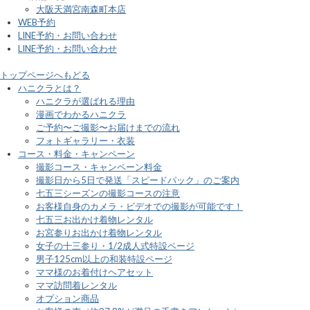
大阪天満宮南森町本店
WEB予約
LINE予約・お問い合わせ
LINE予約・お問い合わせ
トップページへもどる
ハニクラとは？
ハニクラが選ばれる理由
漫画でわかるハニクラ
ご予約〜ご撮影〜お届けまでの流れ
フォトギャラリー・衣装
コース・料金・キャンペーン
撮影コース・キャンペーン料金
撮影日から5日で発送「スピードパック」のご案内
七五三シーズンの撮影コースの注意
お客様自身のカメラ・ビデオでの撮影が可能です！
七五三お出かけ着物レンタル
お宮参りお出かけ着物レンタル
女子の十三参り・1/2成人式特設ページ
男子125cm以上の和装特設ページ
ママ様のお着付けヘアセット
ママ訪問着レンタル
オプション商品