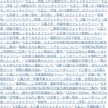
ォトギャラリー
／
七五三・和装（3〜5歳男の子）のフォトギャラリー
／
七五
三・洋装（2～4歳女の子）のフォトギャラリー
／
七五三・洋装（5～8歳女の
子）のフォトギャラリー
／
七五三・洋装（3〜5歳男の子）のフォトギャラリ
ー
／
お宮参り・お食い初め・百日祝い（和装）のフォトギャラリー
／
初節
句・ハーフバースデイ（和装）のフォトギャラリー
／
1・2歳バースデイ（誕
生日）のフォトギャラリー
／
入園入学・卒園卒業のフォトギャラリー
／
兄
弟・姉妹写真のフォトギャラリー
／
ご家族写真のフォトギャラリー
／
七五三
お出かけ着物レンタル＆スタイリング
／
お宮参りお出かけ着物レンタル
／
ハ
ニクラ全写真・全データのススメ
／
撮影日から5日で発送「スピードパッ
ク」のご案内
／
七五三写真館・スタジオHONEY&CRUNCH阪急西宮北口駅前
店のご案内
／
親御さまのお着付け・ヘアセットについて
／
HONEY&CRUNCH
ご利用時のご注意
／
オプション商品のご案内
／
七五三お出かけ着物レンタル
キャンペーン
／
お宮参り撮影時に命名額・ニューボーンフォトを無料でご用
意いたします。
／
お客様自身のカメラ・ビデオでの撮影が可能です！
／
障が
いをお持ちのお子様のご撮影について
／
0歳〜2歳のお子様限定・赤ちゃん特
別コース
／
実際の撮影の流れ
／
プライバシーポリシー
／
十三参り・1/2成人
式（十歳ととせの祝い）写真撮影特設ページ
／
サイトマップ
／
店舗一覧
／
年
賀状2021
／
入園入学・卒園卒業キャンペーン2025（大阪・北摂近辺の方は
ぜひ！）
／
還暦祝い・ご夫婦写真・遺影写真などもお撮りください！
／
七五
三写真館・スタジオHONEY&CRUNCH大阪天満宮南森町本店のご案内
／
初節
句・ひな祭り・端午の節句写真撮影のご案内
／
125cm〜165cm・男の子のお
着物
／
訪問着レンタルのご案内
／
お宮参り・お食い初め・ニューボーン（洋
装）のフォトギャラリー
／
初節句・ハーフバースデイ（洋装）のフォトギャ
ラリー
／
1/2成人式・十三参りのフォトギャラリー
／
七五三・千歳飴袋と千