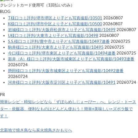
クレジットカード使用可（1回払いのみ）
BLOG
T様口コミ評判/堺市堺区より子ども写真撮影/10501
20260807
K様口コミ評判/堺市中区より子ども写真撮影/10500
20260807
岩城様口コミ評判/大阪府松原市より子ども写真撮影/10499
20260807
U様口コミ評判/大東市より子ども写真撮影/10498
20260807
S.S.様口コミ評判/豊中市より子ども写真撮影/10497連番
20260725
駒井様口コミ評判/大東市より子ども写真撮影/10495
20260725
今口様口コミ評判/堺市東区より子ども写真撮影/10494連番
20260725
新井（A）様口コミ評判/大阪市城東区より子ども写真撮影/10493連番
20260724
懸田様口コミ評判/大阪市城東区より子ども写真撮影/10492連番
20260724
河井様口コミ評判/大阪市淀川区より子ども写真撮影/10491
20260724
PR
簡単レシピ・時短レシピなら「ずぼらめしじぇーぴー」へ。レンジ・トース
ター・炊飯器、便利なものはどんどん使おう！簡単+美味しい=ズボラ飯で
す！
北新地で焼き鳥なら炭火焼鳥さかもりへ