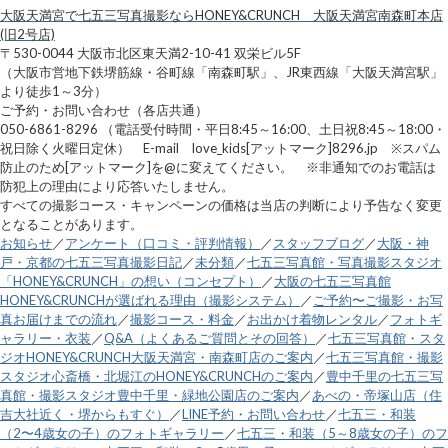
大阪天満宮で七五三写真撮影ならHONEY&CRUNCH 大阪天満宮南森町本店
(旧2号店)
〒530-0044 大阪市北区東天満2-10-41 双栄ビル5F
（大阪市営地下鉄堺筋線・谷町線「南森町駅」、JR東西線「大阪天満宮駅」
より徒歩1～3分）
ご予約・お問い合わせ（各店共通）
050-6861-8296 （電話受付時間・平日8:45～16:00、土日祝8:45～18:00・
祝日除く火曜日定休） E-mail love_kids[アットマーク]8296.jp ※スパム
防止のため[アットマーク]を@に変えてください。 ※非通知でのお電話は
防犯上の理由により応答いたしません。
すべての撮影コース・キャンペーンの価格は当店の判断により予告なく変更
となることがあります。
お知らせ
／
アンケート（口コミ・評判情報）
／
スタッフブログ
／
大阪・神
戸・京都の七五三写真撮影日記
／
未分類
／
七五三写真館・写真撮影スタジオ
「HONEY&CRUNCH」の想い（コンセプト）
／
大阪の七五三写真館
HONEY&CRUNCHが選ばれる理由（撮影システム）
／
ご予約〜ご撮影・お写
真お届けまでの流れ
／
撮影コース・料金
／
お出かけ着物レンタル
／
フォトギ
ャラリー・衣装
／
Q&A（よくあるご質問とその回答）
／
七五三写真館・スタ
ジオHONEY&CRUNCH大阪天満宮・南森町店のご案内
／
七五三写真館・撮影
スタジオ心斎橋・北堀江のHONEY&CRUNCHのご案内
／
豊中千里の七五三写
真館・撮影スタジオ豊中千里・緑地公園店のご案内
／
あべの・帝塚山店（住
吉大社近く・堺からもすぐ）
／
LINE予約・お問い合わせ
／
七五三・和装
（2〜4歳女の子）のフォトギャラリー
／
七五三・和装（5～8歳女の子）のフ