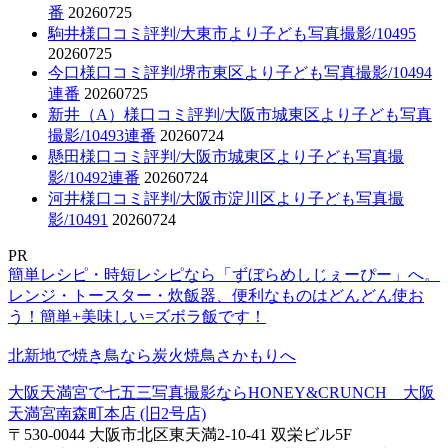
番
20260725
駒井様口コミ評判/大東市より子ども写真撮影/10495
20260725
今口様口コミ評判/堺市東区より子ども写真撮影/10494
連番
20260725
新井（A）様口コミ評判/大阪市城東区より子ども写真
撮影/10493連番
20260724
懸田様口コミ評判/大阪市城東区より子ども写真撮
影/10492連番
20260724
河井様口コミ評判/大阪市淀川区より子ども写真撮
影/10491
20260724
PR
簡単レシピ・時短レシピなら「ずぼらめしじぇーぴー」へ。
レンジ・トースター・炊飯器、便利なものはどんどん使お
う！簡単+美味しい=ズボラ飯です！
北新地で焼き鳥なら炭火焼鳥さかもりへ
大阪天満宮で七五三写真撮影ならHONEY&CRUNCH 大阪
天満宮南森町本店 (旧2号店)
〒530-0044 大阪市北区東天満2-10-41 双栄ビル5F