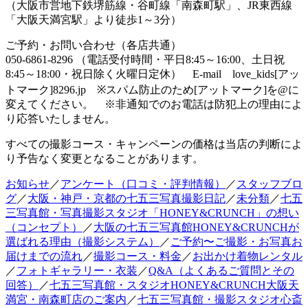
（大阪市営地下鉄堺筋線・谷町線「南森町駅」、JR東西線
「大阪天満宮駅」より徒歩1～3分）
ご予約・お問い合わせ（各店共通）
050-6861-8296 （電話受付時間・平日8:45～16:00、土日祝
8:45～18:00・祝日除く火曜日定休） E-mail love_kids[アッ
トマーク]8296.jp ※スパム防止のため[アットマーク]を@に
変えてください。 ※非通知でのお電話は防犯上の理由によ
り応答いたしません。
すべての撮影コース・キャンペーンの価格は当店の判断によ
り予告なく変更となることがあります。
お知らせ
／
アンケート（口コミ・評判情報）
／
スタッフブロ
グ
／
大阪・神戸・京都の七五三写真撮影日記
／
未分類
／
七五
三写真館・写真撮影スタジオ「HONEY&CRUNCH」の想い
（コンセプト）
／
大阪の七五三写真館HONEY&CRUNCHが
選ばれる理由（撮影システム）
／
ご予約〜ご撮影・お写真お
届けまでの流れ
／
撮影コース・料金
／
お出かけ着物レンタル
／
フォトギャラリー・衣装
／
Q&A（よくあるご質問とその
回答）
／
七五三写真館・スタジオHONEY&CRUNCH大阪天
満宮・南森町店のご案内
／
七五三写真館・撮影スタジオ心斎