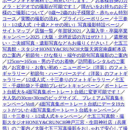
ボーンフォトを無料でご用意いたします。
／
お客様自身のカ
メラ・ビデオでの撮影が可能です！
／
障がいをお持ちのお子
様のご撮影について
／
0歳〜2歳のお子様限定・赤ちゃん特別
コース
／
実際の撮影の流れ
／
プライバシーポリシー
／
十三参
り・1/2成人式（十歳ととせの祝い）写真撮影特設ページ
／
サイトマップ
／
店舗一覧
／
年賀状2021
／
入園入学・卒園卒業
キャンペーン2025（大阪・北摂近辺の方はぜひ！）
／
還暦祝
い・ご夫婦写真・遺影写真などもお撮りください！
／
七五三
写真館・スタジオHONEY&CRUNCH大阪天満宮南森町本店
のご案内
／
初節句・ひな祭り・端午の節句写真撮影のご案内
／
125cm〜165cm・男の子のお着物
／
訪問着レンタルのご案
内
／
お宮参り・お食い初め・ニューボーン（洋装）のフォト
ギャラリー
／
初節句・ハーフバースデイ（洋装）のフォトギ
ャラリー
／
1/2成人式・十三参りのフォトギャラリー
／
七五
三・千歳飴袋と千歳飴プレゼントキャンペーン
／
ポートレー
ト台紙大を4面写真集ポートレート台紙に変更可能です！
／
大人気の30cm×30cmのビッグサイズ。 プレミアム写真集キ
ャンペーンVer8
／
4面写真集ポートレート台紙にデータ19カ
ットがついた4面写真集ポートレート台紙キャンペーン
／
旧・十三参り・1/2成人式キャンペーン
／
七五三写真館・撮
影スタジオHONEY&CRUNCH神戸三宮・生田神社店（兵庫
県）のご案内
／
大阪七五三写真撮影をおしゃれで安心して撮