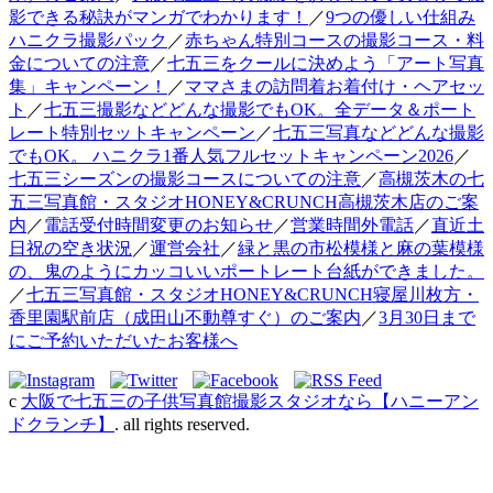
影できる秘訣がマンガでわかります！
／
9つの優しい仕組み
ハニクラ撮影パック
／
赤ちゃん特別コースの撮影コース・料
金についての注意
／
七五三をクールに決めよう「アート写真
集」キャンペーン！
／
ママさまの訪問着お着付け・ヘアセッ
ト
／
七五三撮影などどんな撮影でもOK。全データ＆ポート
レート特別セットキャンペーン
／
七五三写真などどんな撮影
でもOK。 ハニクラ1番人気フルセットキャンペーン2026
／
七五三シーズンの撮影コースについての注意
／
高槻茨木の七
五三写真館・スタジオHONEY&CRUNCH高槻茨木店のご案
内
／
電話受付時間変更のお知らせ
／
営業時間外電話
／
直近土
日祝の空き状況
／
運営会社
／
緑と黒の市松模様と麻の葉模様
の、鬼のようにカッコいいポートレート台紙ができました。
／
七五三写真館・スタジオHONEY&CRUNCH寝屋川枚方・
香里園駅前店（成田山不動尊すぐ）のご案内
／
3月30日まで
にご予約いただいたお客様へ
c
大阪で七五三の子供写真館撮影スタジオなら【ハニーアン
ドクランチ】
. all rights reserved.