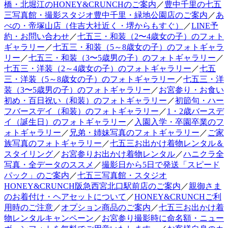
橋・北堀江のHONEY&CRUNCHのご案内
／
豊中千里の七五
三写真館・撮影スタジオ豊中千里・緑地公園店のご案内
／
あ
べの・帝塚山店（住吉大社近く・堺からもすぐ）
／
LINE予
約・お問い合わせ
／
七五三・和装（2〜4歳女の子）のフォト
ギャラリー
／
七五三・和装（5～8歳女の子）のフォトギャラ
リー
／
七五三・和装（3〜5歳男の子）のフォトギャラリー
／
七五三・洋装（2～4歳女の子）のフォトギャラリー
／
七五
三・洋装（5～8歳女の子）のフォトギャラリー
／
七五三・洋
装（3〜5歳男の子）のフォトギャラリー
／
お宮参り・お食い
初め・百日祝い（和装）のフォトギャラリー
／
初節句・ハー
フバースデイ（和装）のフォトギャラリー
／
1・2歳バースデ
イ（誕生日）のフォトギャラリー
／
入園入学・卒園卒業のフ
ォトギャラリー
／
兄弟・姉妹写真のフォトギャラリー
／
ご家
族写真のフォトギャラリー
／
七五三お出かけ着物レンタル＆
スタイリング
／
お宮参りお出かけ着物レンタル
／
ハニクラ全
写真・全データのススメ
／
撮影日から5日で発送「スピード
パック」のご案内
／
七五三写真館・スタジオ
HONEY&CRUNCH阪急西宮北口駅前店のご案内
／
親御さま
のお着付け・ヘアセットについて
／
HONEY&CRUNCHご利
用時のご注意
／
オプション商品のご案内
／
七五三お出かけ着
物レンタルキャンペーン
／
お宮参り撮影時に命名額・ニュー