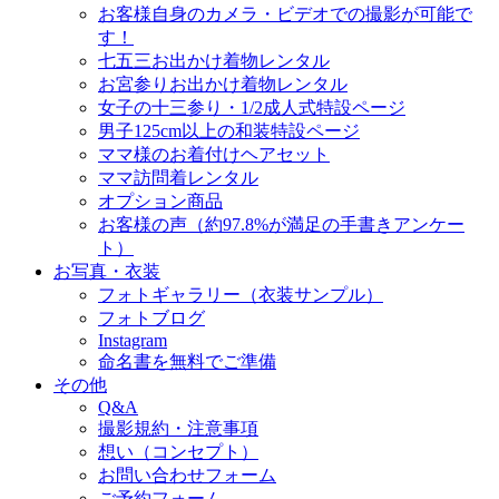
お客様自身のカメラ・ビデオでの撮影が可能で
す！
七五三お出かけ着物レンタル
お宮参りお出かけ着物レンタル
女子の十三参り・1/2成人式特設ページ
男子125cm以上の和装特設ページ
ママ様のお着付けヘアセット
ママ訪問着レンタル
オプション商品
お客様の声（約97.8%が満足の手書きアンケー
ト）
お写真・衣装
フォトギャラリー（衣装サンプル）
フォトブログ
Instagram
命名書を無料でご準備
その他
Q&A
撮影規約・注意事項
想い（コンセプト）
お問い合わせフォーム
ご予約フォーム