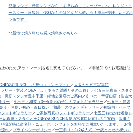
簡単レシピ・時短レシピなら「ずぼらめしじぇーぴー」へ。レンジ・ト
ースター・炊飯器、便利なものはどんどん使おう！簡単+美味しい=ズボ
ラ飯です！
北新地で焼き鳥なら炭火焼鳥さかもりへ
.jp ※スパム防止のため[アットマーク]を@に変えてください。 ※非通知でのお電話は防
NEY&CRUNCH」の想い（コンセプト）
／
大阪の七五三写真館
ャラリー・衣装
／
Q&A（よくあるご質問とその回答）
／
七五三写真館・スタジ
館・撮影スタジオ豊中千里・緑地公園店のご案内
／
あべの・帝塚山店（住吉大
ラリー
／
七五三・和装（3〜5歳男の子）のフォトギャラリー
／
七五三・洋装
参り・お食い初め・百日祝い（和装）のフォトギャラリー
／
初節句・ハーフ
のフォトギャラリー
／
ご家族写真のフォトギャラリー
／
七五三お出かけ着物レ
三写真館・スタジオHONEY&CRUNCH阪急西宮北口駅前店のご案内
／
親御さ
参り撮影時に命名額・ニューボーンフォトを無料でご用意いたします。
／
お客
の流れ
／
プライバシーポリシー
／
十三参り・1/2成人式（十歳ととせの祝い）