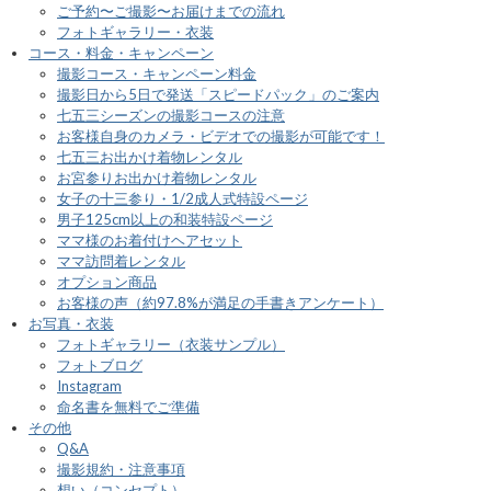
ご予約〜ご撮影〜お届けまでの流れ
フォトギャラリー・衣装
コース・料金・キャンペーン
撮影コース・キャンペーン料金
撮影日から5日で発送「スピードパック」のご案内
七五三シーズンの撮影コースの注意
お客様自身のカメラ・ビデオでの撮影が可能です！
七五三お出かけ着物レンタル
お宮参りお出かけ着物レンタル
女子の十三参り・1/2成人式特設ページ
男子125cm以上の和装特設ページ
ママ様のお着付けヘアセット
ママ訪問着レンタル
オプション商品
お客様の声（約97.8%が満足の手書きアンケート）
お写真・衣装
フォトギャラリー（衣装サンプル）
フォトブログ
Instagram
命名書を無料でご準備
その他
Q&A
撮影規約・注意事項
想い（コンセプト）