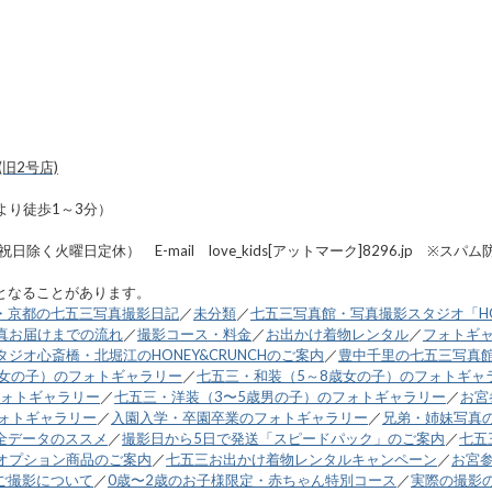
旧2号店)
より徒歩1～3分）
8:00・祝日除く火曜日定休） E-mail love_kids[アットマーク]8296
となることがあります。
・京都の七五三写真撮影日記
／
未分類
／
七五三写真館・写真撮影スタジオ「HO
真お届けまでの流れ
／
撮影コース・料金
／
お出かけ着物レンタル
／
フォトギ
ジオ心斎橋・北堀江のHONEY&CRUNCHのご案内
／
豊中千里の七五三写真
歳女の子）のフォトギャラリー
／
七五三・和装（5～8歳女の子）のフォトギャ
フォトギャラリー
／
七五三・洋装（3〜5歳男の子）のフォトギャラリー
／
お宮
フォトギャラリー
／
入園入学・卒園卒業のフォトギャラリー
／
兄弟・姉妹写真
全データのススメ
／
撮影日から5日で発送「スピードパック」のご案内
／
七五
オプション商品のご案内
／
七五三お出かけ着物レンタルキャンペーン
／
お宮
ご撮影について
／
0歳〜2歳のお子様限定・赤ちゃん特別コース
／
実際の撮影