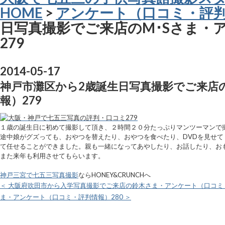
HOME
>
アンケート（口コミ・評
日写真撮影でご来店のM･Sさま・
279
2014-05-17
神戸市灘区から2歳誕生日写真撮影でご来店
報）279
１歳の誕生日に初めて撮影して頂き、２時間２０分たっぷりマンツーマンで
途中娘がグズっても、おやつを替えたり、おやつを食べたり、DVDを見せ
て任せることができました。親も一緒になってあやしたり、お話したり、お
また来年も利用させてもらいます。
神戸三宮で七五三写真撮影
ならHONEY&CRUNCHへ
＜ 大阪府吹田市から入学写真撮影でご来店の鈴木さま・アンケート（口コミ・
ま・アンケート（口コミ・評判情報）280 ＞