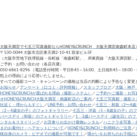
大阪天満宮で七五三写真撮影ならHONEY&CRUNCH 大阪天満宮南森町本店 (
〒530-0044 大阪市北区東天満2-10-41 双栄ビル5F
（大阪市営地下鉄堺筋線・谷町線「南森町駅」、JR東西線「大阪天満宮駅」
ご予約・お問い合わせ（各店共通）
050-6861-8296 （電話受付時間・平日8:45～16:00、土日祝8:45～1
犯上の理由により応答いたしません。
すべての撮影コース・キャンペーンの価格は当店の判断により予告なく変更
お知らせ
／
アンケート（口コミ・評判情報）
／
スタッフブログ
／
大阪・神戸
HONEY&CRUNCHが選ばれる理由（撮影システム）
／
ご予約〜ご撮影・お写
オHONEY&CRUNCH大阪天満宮・南森町店のご案内
／
七五三写真館・撮影スタ
社近く・堺からもすぐ）
／
LINE予約・お問い合わせ
／
七五三・和装（2〜4
（2～4歳女の子）のフォトギャラリー
／
七五三・洋装（5～8歳女の子）の
バースデイ（和装）のフォトギャラリー
／
1・2歳バースデイ（誕生日）の
ンタル＆スタイリング
／
お宮参りお出かけ着物レンタル
／
ハニクラ全写真・
まのお着付け・ヘアセットについて
／
HONEY&CRUNCHご利用時のご注意
／
様自身のカメラ・ビデオでの撮影が可能です！
／
障がいをお持ちのお子様の