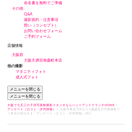
命名書を無料でご準備
その他
Q&A
撮影規約・注意事項
想い（コンセプト）
お問い合わせフォーム
ご予約フォーム
店舗情報
大阪府
大阪天満宮南森町本店
他の撮影
マタニティフォト
成人式フォト
メニューを閉じる
メニューを閉じる
大阪で七五三の子供写真館撮影スタジオならハニーアンドクランチHOME
>
アンケート（口コミ・評判情報）
> 大阪市東淀川区から1歳誕生日写真撮影で
ご来店の谷口さま・アンケート（口コミ・評判情報）281