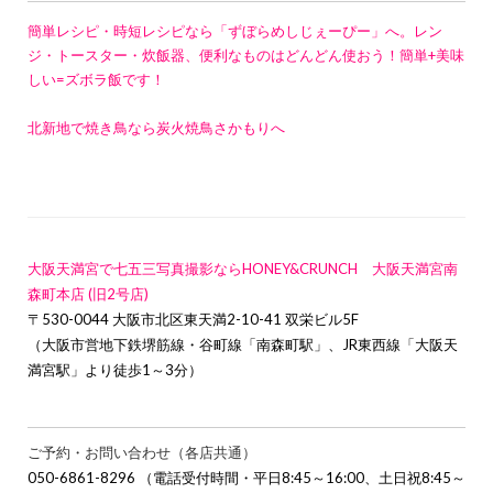
簡単レシピ・時短レシピなら「ずぼらめしじぇーぴー」へ。レン
ジ・トースター・炊飯器、便利なものはどんどん使おう！簡単+美味
しい=ズボラ飯です！
北新地で焼き鳥なら炭火焼鳥さかもりへ
大阪天満宮で七五三写真撮影ならHONEY&CRUNCH 大阪天満宮南
森町本店 (旧2号店)
〒530-0044 大阪市北区東天満2-10-41 双栄ビル5F
（大阪市営地下鉄堺筋線・谷町線「南森町駅」、JR東西線「大阪天
満宮駅」より徒歩1～3分）
ご予約・お問い合わせ（各店共通）
050-6861-8296 （電話受付時間・平日8:45～16:00、土日祝8:45～