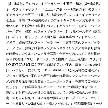
（5～8歳女の子）のフォトギャラリー
／
七五三・和装（3〜5歳男の
子）のフォトギャラリー
／
七五三・洋装（2～4歳女の子）のフォト
ギャラリー
／
七五三・洋装（5～8歳女の子）のフォトギャラリー
／
七五三・洋装（3〜5歳男の子）のフォトギャラリー
／
お宮参り・お
食い初め・百日祝い（和装）のフォトギャラリー
／
初節句・ハーフ
バースデイ（和装）のフォトギャラリー
／
1・2歳バースデイ（誕生
日）のフォトギャラリー
／
入園入学・卒園卒業のフォトギャラリー
／
兄弟・姉妹写真のフォトギャラリー
／
ご家族写真のフォトギャラ
リー
／
七五三お出かけ着物レンタル＆スタイリング
／
お宮参りお出
かけ着物レンタル
／
ハニクラ全写真・全データのススメ
／
撮影日か
ら5日で発送「スピードパック」のご案内
／
七五三写真館・スタジオ
HONEY&CRUNCH阪急西宮北口駅前店のご案内
／
親御さまのお着付
け・ヘアセットについて
／
HONEY&CRUNCHご利用時のご注意
／
オ
プション商品のご案内
／
七五三お出かけ着物レンタルキャンペーン
／
お宮参り撮影時に命名額・ニューボーンフォトを無料でご用意い
たします。
／
お客様自身のカメラ・ビデオでの撮影が可能です！
／
障がいをお持ちのお子様のご撮影について
／
0歳〜2歳のお子様限
定・赤ちゃん特別コース
／
実際の撮影の流れ
／
プライバシーポリシ
ー
／
十三参り・1/2成人式（十歳ととせの祝い）写真撮影特設ページ