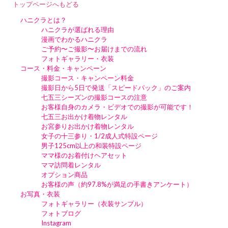
トップページへもどる
ハニクラとは？
ハニクラが選ばれる理由
漫画でわかるハニクラ
ご予約〜ご撮影〜お届けまでの流れ
フォトギャラリー・衣装
コース・料金・キャンペーン
撮影コース・キャンペーン料金
撮影日から5日で発送「スピードパック」のご案内
七五三シーズンの撮影コースの注意
お客様自身のカメラ・ビデオでの撮影が可能です！
七五三お出かけ着物レンタル
お宮参りお出かけ着物レンタル
女子の十三参り・1/2成人式特設ページ
男子125cm以上の和装特設ページ
ママ様のお着付けヘアセット
ママ訪問着レンタル
オプション商品
お客様の声（約97.8%が満足の手書きアンケート）
お写真・衣装
フォトギャラリー（衣装サンプル）
フォトブログ
Instagram