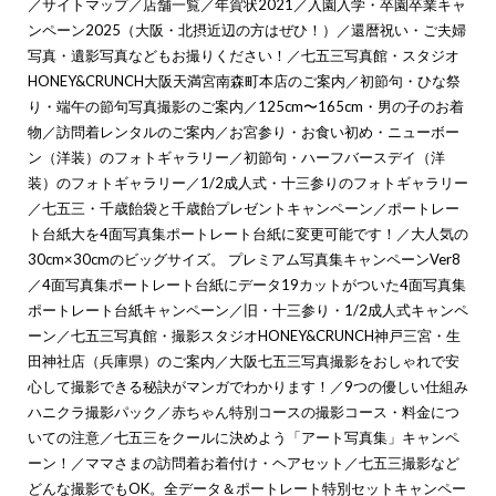
／
サイトマップ
／
店舗一覧
／
年賀状2021
／
入園入学・卒園卒業キャ
ンペーン2025（大阪・北摂近辺の方はぜひ！）
／
還暦祝い・ご夫婦
写真・遺影写真などもお撮りください！
／
七五三写真館・スタジオ
HONEY&CRUNCH大阪天満宮南森町本店のご案内
／
初節句・ひな祭
り・端午の節句写真撮影のご案内
／
125cm〜165cm・男の子のお着
物
／
訪問着レンタルのご案内
／
お宮参り・お食い初め・ニューボー
ン（洋装）のフォトギャラリー
／
初節句・ハーフバースデイ（洋
装）のフォトギャラリー
／
1/2成人式・十三参りのフォトギャラリー
／
七五三・千歳飴袋と千歳飴プレゼントキャンペーン
／
ポートレー
ト台紙大を4面写真集ポートレート台紙に変更可能です！
／
大人気の
30cm×30cmのビッグサイズ。 プレミアム写真集キャンペーンVer8
／
4面写真集ポートレート台紙にデータ19カットがついた4面写真集
ポートレート台紙キャンペーン
／
旧・十三参り・1/2成人式キャンペ
ーン
／
七五三写真館・撮影スタジオHONEY&CRUNCH神戸三宮・生
田神社店（兵庫県）のご案内
／
大阪七五三写真撮影をおしゃれで安
心して撮影できる秘訣がマンガでわかります！
／
9つの優しい仕組み
ハニクラ撮影パック
／
赤ちゃん特別コースの撮影コース・料金につ
いての注意
／
七五三をクールに決めよう「アート写真集」キャンペ
ーン！
／
ママさまの訪問着お着付け・ヘアセット
／
七五三撮影など
どんな撮影でもOK。全データ＆ポートレート特別セットキャンペー