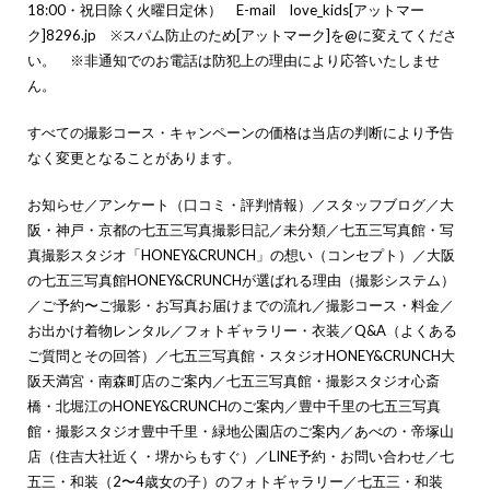
18:00・祝日除く火曜日定休） E-mail love_kids[アットマー
ク]8296.jp ※スパム防止のため[アットマーク]を@に変えてくださ
い。 ※非通知でのお電話は防犯上の理由により応答いたしませ
ん。
すべての撮影コース・キャンペーンの価格は当店の判断により予告
なく変更となることがあります。
お知らせ
／
アンケート（口コミ・評判情報）
／
スタッフブログ
／
大
阪・神戸・京都の七五三写真撮影日記
／
未分類
／
七五三写真館・写
真撮影スタジオ「HONEY&CRUNCH」の想い（コンセプト）
／
大阪
の七五三写真館HONEY&CRUNCHが選ばれる理由（撮影システム）
／
ご予約〜ご撮影・お写真お届けまでの流れ
／
撮影コース・料金
／
お出かけ着物レンタル
／
フォトギャラリー・衣装
／
Q&A（よくある
ご質問とその回答）
／
七五三写真館・スタジオHONEY&CRUNCH大
阪天満宮・南森町店のご案内
／
七五三写真館・撮影スタジオ心斎
橋・北堀江のHONEY&CRUNCHのご案内
／
豊中千里の七五三写真
館・撮影スタジオ豊中千里・緑地公園店のご案内
／
あべの・帝塚山
店（住吉大社近く・堺からもすぐ）
／
LINE予約・お問い合わせ
／
七
五三・和装（2〜4歳女の子）のフォトギャラリー
／
七五三・和装