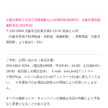
大阪天満宮で七五三写真撮影ならHONEY&CRUNCH 大阪天満宮南
森町本店 (旧2号店)
〒530-0044 大阪市北区東天満2-10-41 双栄ビル5F
（大阪市営地下鉄堺筋線・谷町線「南森町駅」、JR東西線「大阪天
満宮駅」より徒歩1～3分）
ご予約・お問い合わせ（各店共通）
050-6861-8296 （電話受付時間・平日8:45～16:00、土日祝8:45～
18:00・祝日除く火曜日定休） E-mail love_kids[アットマー
ク]8296.jp ※スパム防止のため[アットマーク]を@に変えてくださ
い。 ※非通知でのお電話は防犯上の理由により応答いたしませ
ん。
すべての撮影コース・キャンペーンの価格は当店の判断により予告
なく変更となることがあります。