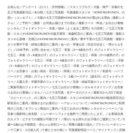
お知らせ
／
アンケート（口コミ・評判情報）
／
スタッフブログ
／
大阪・神戸・京都の七
五三写真撮影日記
／
未分類
／
七五三写真館・写真撮影スタジオ「HONEY&CRUNCH」の
想い（コンセプト）
／
大阪の七五三写真館HONEY&CRUNCHが選ばれる理由（撮影シス
テム）
／
ご予約〜ご撮影・お写真お届けまでの流れ
／
撮影コース・料金
／
お出かけ着物
レンタル
／
フォトギャラリー・衣装
／
Q&A（よくあるご質問とその回答）
／
七五三写真
館・スタジオHONEY&CRUNCH大阪天満宮・南森町店のご案内
／
七五三写真館・撮影ス
タジオ心斎橋・北堀江のHONEY&CRUNCHのご案内
／
豊中千里の七五三写真館・撮影ス
タジオ豊中千里・緑地公園店のご案内
／
あべの・帝塚山店（住吉大社近く・堺からもす
ぐ）
／
LINE予約・お問い合わせ
／
七五三・和装（2〜4歳女の子）のフォトギャラリー
／
七五三・和装（5～8歳女の子）のフォトギャラリー
／
七五三・和装（3〜5歳男の子）の
フォトギャラリー
／
七五三・洋装（2～4歳女の子）のフォトギャラリー
／
七五三・洋装
（5～8歳女の子）のフォトギャラリー
／
七五三・洋装（3〜5歳男の子）のフォトギャラ
リー
／
お宮参り・お食い初め・百日祝い（和装）のフォトギャラリー
／
初節句・ハーフ
バースデイ（和装）のフォトギャラリー
／
1・2歳バースデイ（誕生日）のフォトギャラ
リー
／
入園入学・卒園卒業のフォトギャラリー
／
兄弟・姉妹写真のフォトギャラリー
／
ご家族写真のフォトギャラリー
／
七五三お出かけ着物レンタル＆スタイリング
／
お宮参
りお出かけ着物レンタル
／
ハニクラ全写真・全データのススメ
／
撮影日から5日で発送
「スピードパック」のご案内
／
七五三写真館・スタジオHONEY&CRUNCH阪急西宮北口
駅前店のご案内
／
親御さまのお着付け・ヘアセットについて
／
HONEY&CRUNCHご利用
時のご注意
／
オプション商品のご案内
／
七五三お出かけ着物レンタルキャンペーン
／
お
宮参り撮影時に命名額・ニューボーンフォトを無料でご用意いたします。
／
お客様自身
のカメラ・ビデオでの撮影が可能です！
／
障がいをお持ちのお子様のご撮影について
／
0
歳〜2歳のお子様限定・赤ちゃん特別コース
／
実際の撮影の流れ
／
プライバシーポリシー
／
十三参り・1/2成人式（十歳ととせの祝い）写真撮影特設ページ
／
サイトマップ
／
店舗