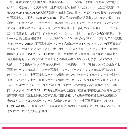
一覧
／
年賀状2021
／
入園入学・卒園卒業キャンペーン2025（大阪・北摂近辺の方はぜ
ひ！）
／
還暦祝い・ご夫婦写真・遺影写真などもお撮りください！
／
七五三写真館・ス
タジオHONEY&CRUNCH大阪天満宮南森町本店のご案内
／
初節句・ひな祭り・端午の節
句写真撮影のご案内
／
125cm〜165cm・男の子のお着物
／
訪問着レンタルのご案内
／
お
宮参り・お食い初め・ニューボーン（洋装）のフォトギャラリー
／
初節句・ハーフバー
スデイ（洋装）のフォトギャラリー
／
1/2成人式・十三参りのフォトギャラリー
／
七五
三・千歳飴袋と千歳飴プレゼントキャンペーン
／
ポートレート台紙大を4面写真集ポート
レート台紙に変更可能です！
／
大人気の30cm×30cmのビッグサイズ。 プレミアム写真集
キャンペーンVer8
／
4面写真集ポートレート台紙にデータ19カットがついた4面写真集ポ
ートレート台紙キャンペーン
／
旧・十三参り・1/2成人式キャンペーン
／
七五三写真館・
撮影スタジオHONEY&CRUNCH神戸三宮・生田神社店（兵庫県）のご案内
／
大阪七五三
写真撮影をおしゃれで安心して撮影できる秘訣がマンガでわかります！
／
9つの優しい仕
組み ハニクラ撮影パック
／
赤ちゃん特別コースの撮影コース・料金についての注意
／
七
五三をクールに決めよう「アート写真集」キャンペーン！
／
ママさまの訪問着お着付
け・ヘアセット
／
七五三撮影などどんな撮影でもOK。全データ＆ポートレート特別セッ
トキャンペーン
／
七五三写真などどんな撮影でもOK。 ハニクラ1番人気フルセットキャ
ンペーン2026
／
七五三シーズンの撮影コースについての注意
／
高槻茨木の七五三写真
館・スタジオHONEY&CRUNCH高槻茨木店のご案内
／
電話受付時間変更のお知らせ
／
営
業時間外電話
／
直近土日祝の空き状況
／
運営会社
／
緑と黒の市松模様と麻の葉模様の、
鬼のようにカッコいいポートレート台紙ができました。
／
七五三写真館・スタジオ
HONEY&CRUNCH寝屋川枚方・香里園駅前店（成田山不動尊すぐ）のご案内
／
3月30日
までにご予約いただいたお客様へ