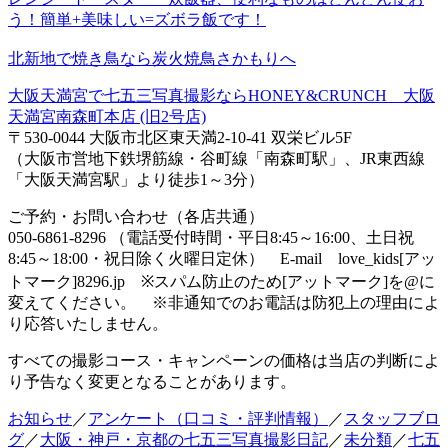
う！簡単+美味しい=ズボラ飯です！
北新地で焼き鳥なら炭火焼鳥さかもりへ
大阪天満宮で七五三写真撮影ならHONEY&CRUNCH 大阪
天満宮南森町本店 (旧2号店)
〒530-0044 大阪市北区東天満2-10-41 双栄ビル5F
（大阪市営地下鉄堺筋線・谷町線「南森町駅」、JR東西線
「大阪天満宮駅」より徒歩1～3分）
ご予約・お問い合わせ（各店共通）
050-6861-8296 （電話受付時間・平日8:45～16:00、土日祝
8:45～18:00・祝日除く火曜日定休） E-mail love_kids[アッ
トマーク]8296.jp ※スパム防止のため[アットマーク]を@に
変えてください。 ※非通知でのお電話は防犯上の理由によ
り応答いたしません。
すべての撮影コース・キャンペーンの価格は当店の判断によ
り予告なく変更となることがあります。
お知らせ
／
アンケート（口コミ・評判情報）
／
スタッフブロ
グ
／
大阪・神戸・京都の七五三写真撮影日記
／
未分類
／
七五