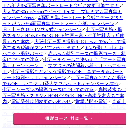
ト台紙大を4面写真集ポートレート台紙に変更可能です！
／
大人気の30cm×30cmのビッグサイズ。 プレミアム写真集キ
ャンペーンVer8
／
4面写真集ポートレート台紙にデータ19カ
ットがついた4面写真集ポートレート台紙キャンペーン
／
旧・十三参り・1/2成人式キャンペーン
／
七五三写真館・撮
影スタジオHONEY&CRUNCH神戸三宮・生田神社店（兵庫
県）のご案内
／
大阪七五三写真撮影をおしゃれで安心して撮
影できる秘訣がマンガでわかります！
／
9つの優しい仕組み
ハニクラ撮影パック
／
赤ちゃん特別コースの撮影コース・料
金についての注意
／
七五三をクールに決めよう「アート写真
集」キャンペーン！
／
ママさまの訪問着お着付け・ヘアセッ
ト
／
七五三撮影などどんな撮影でもOK。全データ＆ポート
レート特別セットキャンペーン
／
七五三写真などどんな撮影
でもOK。 ハニクラ1番人気フルセットキャンペーン2026
／
七五三シーズンの撮影コースについての注意
／
高槻茨木の七
五三写真館・スタジオHONEY&CRUNCH高槻茨木店のご案
内
／
電話受付時間変更のお知らせ
／
営業時間外電話
／
直近土
日祝の空き状況
／
運営会社
／
緑と黒の市松模様と麻の葉模様
の、鬼のようにカッコいいポートレート台紙ができました。
撮影コース 料金一覧
／
七五三写真館・スタジオHONEY&CRUNCH寝屋川枚方・
香里園駅前店（成田山不動尊すぐ）のご案内
／
3月30日まで