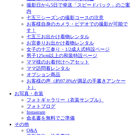
撮影日から5日で発送「スピードパック」のご案
内
七五三シーズンの撮影コースの注意
お客様自身のカメラ・ビデオでの撮影が可能で
す！
七五三お出かけ着物レンタル
お宮参りお出かけ着物レンタル
女子の十三参り・1/2成人式特設ページ
男子125cm以上の和装特設ページ
ママ様のお着付けヘアセット
ママ訪問着レンタル
オプション商品
お客様の声（約97.8%が満足の手書きアンケー
ト）
お写真・衣装
フォトギャラリー（衣装サンプル）
フォトブログ
Instagram
命名書を無料でご準備
その他
Q&A