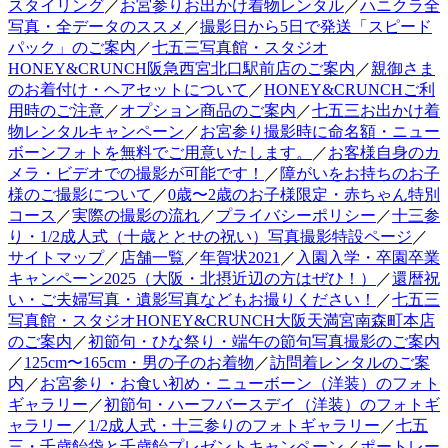
スタイリング
／
お宮参りお出かけ着物レンタル
／
ハニクラ全
写真・全データのススメ
／
撮影日から5日で発送「スピード
パック」のご案内
／
七五三写真館・スタジオ
HONEY&CRUNCH阪急西宮北口駅前店のご案内
／
親御さま
のお着付け・ヘアセットについて
／
HONEY&CRUNCHご利
用時のご注意
／
オプション商品のご案内
／
七五三お出かけ着
物レンタルキャンペーン
／
お宮参り撮影時に命名額・ニュー
ボーンフォトを無料でご用意いたします。
／
お客様自身のカ
メラ・ビデオでの撮影が可能です！
／
障がいをお持ちのお子
様のご撮影について
／
0歳〜2歳のお子様限定・赤ちゃん特別
コース
／
実際の撮影の流れ
／
プライバシーポリシー
／
十三参
り・1/2成人式（十歳ととせの祝い）写真撮影特設ページ
／
サイトマップ
／
店舗一覧
／
年賀状2021
／
入園入学・卒園卒業
キャンペーン2025（大阪・北摂近辺の方はぜひ！）
／
還暦祝
い・ご夫婦写真・遺影写真などもお撮りください！
／
七五三
写真館・スタジオHONEY&CRUNCH大阪天満宮南森町本店
のご案内
／
初節句・ひな祭り・端午の節句写真撮影のご案内
／
125cm〜165cm・男の子のお着物
／
訪問着レンタルのご案
内
／
お宮参り・お食い初め・ニューボーン（洋装）のフォト
ギャラリー
／
初節句・ハーフバースデイ（洋装）のフォトギ
ャラリー
／
1/2成人式・十三参りのフォトギャラリー
／
七五
三・千歳飴袋と千歳飴プレゼントキャンペーン
／
ポートレー