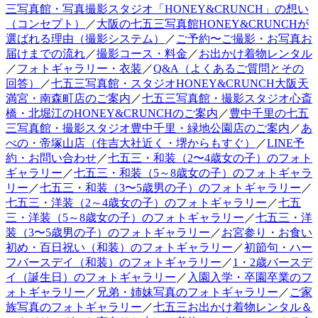
三写真館・写真撮影スタジオ「HONEY&CRUNCH」の想い
（コンセプト）
／
大阪の七五三写真館HONEY&CRUNCHが
選ばれる理由（撮影システム）
／
ご予約〜ご撮影・お写真お
届けまでの流れ
／
撮影コース・料金
／
お出かけ着物レンタル
／
フォトギャラリー・衣装
／
Q&A（よくあるご質問とその
回答）
／
七五三写真館・スタジオHONEY&CRUNCH大阪天
満宮・南森町店のご案内
／
七五三写真館・撮影スタジオ心斎
橋・北堀江のHONEY&CRUNCHのご案内
／
豊中千里の七五
三写真館・撮影スタジオ豊中千里・緑地公園店のご案内
／
あ
べの・帝塚山店（住吉大社近く・堺からもすぐ）
／
LINE予
約・お問い合わせ
／
七五三・和装（2〜4歳女の子）のフォト
ギャラリー
／
七五三・和装（5～8歳女の子）のフォトギャラ
リー
／
七五三・和装（3〜5歳男の子）のフォトギャラリー
／
七五三・洋装（2～4歳女の子）のフォトギャラリー
／
七五
三・洋装（5～8歳女の子）のフォトギャラリー
／
七五三・洋
装（3〜5歳男の子）のフォトギャラリー
／
お宮参り・お食い
初め・百日祝い（和装）のフォトギャラリー
／
初節句・ハー
フバースデイ（和装）のフォトギャラリー
／
1・2歳バースデ
イ（誕生日）のフォトギャラリー
／
入園入学・卒園卒業のフ
ォトギャラリー
／
兄弟・姉妹写真のフォトギャラリー
／
ご家
族写真のフォトギャラリー
／
七五三お出かけ着物レンタル＆