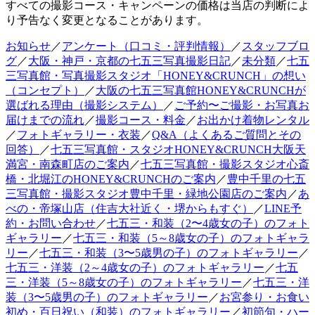
すべての撮影コース・キャンペーンの価格は当店の判断によ
り予告なく変更となることがあります。
お知らせ
／
アンケート（口コミ・評判情報）
／
スタッフブロ
グ
／
大阪・神戸・京都の七五三写真撮影日記
／
未分類
／
七五
三写真館・写真撮影スタジオ「HONEY&CRUNCH」の想い
（コンセプト）
／
大阪の七五三写真館HONEY&CRUNCHが
選ばれる理由（撮影システム）
／
ご予約〜ご撮影・お写真お
届けまでの流れ
／
撮影コース・料金
／
お出かけ着物レンタル
／
フォトギャラリー・衣装
／
Q&A（よくあるご質問とその
回答）
／
七五三写真館・スタジオHONEY&CRUNCH大阪天
満宮・南森町店のご案内
／
七五三写真館・撮影スタジオ心斎
橋・北堀江のHONEY&CRUNCHのご案内
／
豊中千里の七五
三写真館・撮影スタジオ豊中千里・緑地公園店のご案内
／
あ
べの・帝塚山店（住吉大社近く・堺からもすぐ）
／
LINE予
約・お問い合わせ
／
七五三・和装（2〜4歳女の子）のフォト
ギャラリー
／
七五三・和装（5～8歳女の子）のフォトギャラ
リー
／
七五三・和装（3〜5歳男の子）のフォトギャラリー
／
七五三・洋装（2～4歳女の子）のフォトギャラリー
／
七五
三・洋装（5～8歳女の子）のフォトギャラリー
／
七五三・洋
装（3〜5歳男の子）のフォトギャラリー
／
お宮参り・お食い
初め・百日祝い（和装）のフォトギャラリー
／
初節句・ハー