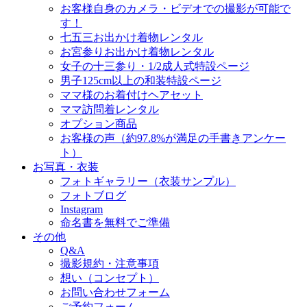
お客様自身のカメラ・ビデオでの撮影が可能で
す！
七五三お出かけ着物レンタル
お宮参りお出かけ着物レンタル
女子の十三参り・1/2成人式特設ページ
男子125cm以上の和装特設ページ
ママ様のお着付けヘアセット
ママ訪問着レンタル
オプション商品
お客様の声（約97.8%が満足の手書きアンケー
ト）
お写真・衣装
フォトギャラリー（衣装サンプル）
フォトブログ
Instagram
命名書を無料でご準備
その他
Q&A
撮影規約・注意事項
想い（コンセプト）
お問い合わせフォーム
ご予約フォーム