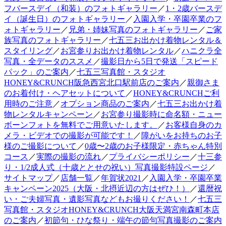
フバースデイ（和装）のフォトギャラリー
／
1・2歳バースデ
イ（誕生日）のフォトギャラリー
／
入園入学・卒園卒業のフ
ォトギャラリー
／
兄弟・姉妹写真のフォトギャラリー
／
ご家
族写真のフォトギャラリー
／
七五三お出かけ着物レンタル＆
スタイリング
／
お宮参りお出かけ着物レンタル
／
ハニクラ全
写真・全データのススメ
／
撮影日から5日で発送「スピード
パック」のご案内
／
七五三写真館・スタジオ
HONEY&CRUNCH阪急西宮北口駅前店のご案内
／
親御さま
のお着付け・ヘアセットについて
／
HONEY&CRUNCHご利
用時のご注意
／
オプション商品のご案内
／
七五三お出かけ着
物レンタルキャンペーン
／
お宮参り撮影時に命名額・ニュー
ボーンフォトを無料でご用意いたします。
／
お客様自身のカ
メラ・ビデオでの撮影が可能です！
／
障がいをお持ちのお子
様のご撮影について
／
0歳〜2歳のお子様限定・赤ちゃん特別
コース
／
実際の撮影の流れ
／
プライバシーポリシー
／
十三参
り・1/2成人式（十歳ととせの祝い）写真撮影特設ページ
／
サイトマップ
／
店舗一覧
／
年賀状2021
／
入園入学・卒園卒業
キャンペーン2025（大阪・北摂近辺の方はぜひ！）
／
還暦祝
い・ご夫婦写真・遺影写真などもお撮りください！
／
七五三
写真館・スタジオHONEY&CRUNCH大阪天満宮南森町本店
のご案内
／
初節句・ひな祭り・端午の節句写真撮影のご案内