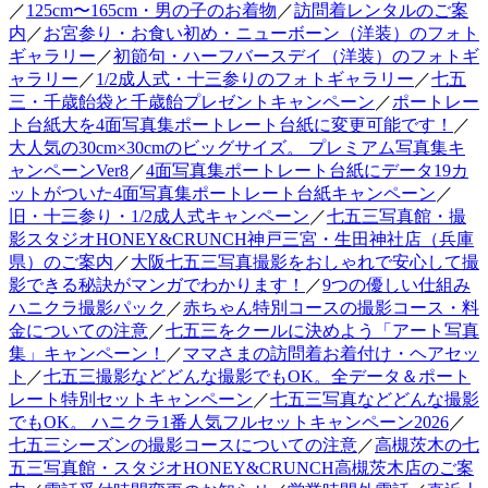
／
125cm〜165cm・男の子のお着物
／
訪問着レンタルのご案
内
／
お宮参り・お食い初め・ニューボーン（洋装）のフォト
ギャラリー
／
初節句・ハーフバースデイ（洋装）のフォトギ
ャラリー
／
1/2成人式・十三参りのフォトギャラリー
／
七五
三・千歳飴袋と千歳飴プレゼントキャンペーン
／
ポートレー
ト台紙大を4面写真集ポートレート台紙に変更可能です！
／
大人気の30cm×30cmのビッグサイズ。 プレミアム写真集キ
ャンペーンVer8
／
4面写真集ポートレート台紙にデータ19カ
ットがついた4面写真集ポートレート台紙キャンペーン
／
旧・十三参り・1/2成人式キャンペーン
／
七五三写真館・撮
影スタジオHONEY&CRUNCH神戸三宮・生田神社店（兵庫
県）のご案内
／
大阪七五三写真撮影をおしゃれで安心して撮
影できる秘訣がマンガでわかります！
／
9つの優しい仕組み
ハニクラ撮影パック
／
赤ちゃん特別コースの撮影コース・料
金についての注意
／
七五三をクールに決めよう「アート写真
集」キャンペーン！
／
ママさまの訪問着お着付け・ヘアセッ
ト
／
七五三撮影などどんな撮影でもOK。全データ＆ポート
レート特別セットキャンペーン
／
七五三写真などどんな撮影
でもOK。 ハニクラ1番人気フルセットキャンペーン2026
／
七五三シーズンの撮影コースについての注意
／
高槻茨木の七
五三写真館・スタジオHONEY&CRUNCH高槻茨木店のご案