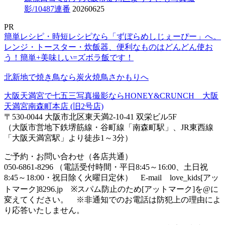
影/10487連番
20260625
PR
簡単レシピ・時短レシピなら「ずぼらめしじぇーぴー」へ。
レンジ・トースター・炊飯器、便利なものはどんどん使お
う！簡単+美味しい=ズボラ飯です！
北新地で焼き鳥なら炭火焼鳥さかもりへ
大阪天満宮で七五三写真撮影ならHONEY&CRUNCH 大阪
天満宮南森町本店 (旧2号店)
〒530-0044 大阪市北区東天満2-10-41 双栄ビル5F
（大阪市営地下鉄堺筋線・谷町線「南森町駅」、JR東西線
「大阪天満宮駅」より徒歩1～3分）
ご予約・お問い合わせ（各店共通）
050-6861-8296 （電話受付時間・平日8:45～16:00、土日祝
8:45～18:00・祝日除く火曜日定休） E-mail love_kids[アッ
トマーク]8296.jp ※スパム防止のため[アットマーク]を@に
変えてください。 ※非通知でのお電話は防犯上の理由によ
り応答いたしません。