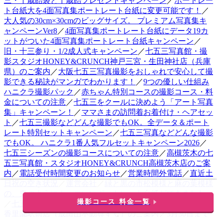
三・千歳飴袋と千歳飴プレゼントキャンペーン
／
ポートレー
ト台紙大を4面写真集ポートレート台紙に変更可能です！
／
大人気の30cm×30cmのビッグサイズ。 プレミアム写真集キ
ャンペーンVer8
／
4面写真集ポートレート台紙にデータ19カ
ットがついた4面写真集ポートレート台紙キャンペーン
／
旧・十三参り・1/2成人式キャンペーン
／
七五三写真館・撮
影スタジオHONEY&CRUNCH神戸三宮・生田神社店（兵庫
県）のご案内
／
大阪七五三写真撮影をおしゃれで安心して撮
影できる秘訣がマンガでわかります！
／
9つの優しい仕組み
ハニクラ撮影パック
／
赤ちゃん特別コースの撮影コース・料
金についての注意
／
七五三をクールに決めよう「アート写真
集」キャンペーン！
／
ママさまの訪問着お着付け・ヘアセッ
ト
／
七五三撮影などどんな撮影でもOK。全データ＆ポート
レート特別セットキャンペーン
／
七五三写真などどんな撮影
でもOK。 ハニクラ1番人気フルセットキャンペーン2026
／
七五三シーズンの撮影コースについての注意
／
高槻茨木の七
五三写真館・スタジオHONEY&CRUNCH高槻茨木店のご案
内
／
電話受付時間変更のお知らせ
／
営業時間外電話
／
直近土
日祝の空き状況
／
運営会社
／
緑と黒の市松模様と麻の葉模様
の、鬼のようにカッコいいポートレート台紙ができました。
撮影コース 料金一覧
／
七五三写真館・スタジオHONEY&CRUNCH寝屋川枚方・
香里園駅前店（成田山不動尊すぐ）のご案内
／
3月30日まで