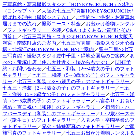
三写真館・写真撮影スタジオ「HONEY&CRUNCH」の想い
（コンセプト）
／
大阪の七五三写真館HONEY&CRUNCHが
選ばれる理由（撮影システム）
／
ご予約〜ご撮影・お写真お
届けまでの流れ
／
撮影コース・料金
／
お出かけ着物レンタル
／
フォトギャラリー・衣装
／
Q&A（よくあるご質問とその
回答）
／
七五三写真館・スタジオHONEY&CRUNCH大阪天
満宮・南森町店のご案内
／
七五三写真館・撮影スタジオ心斎
橋・北堀江のHONEY&CRUNCHのご案内
／
豊中千里の七五
三写真館・撮影スタジオ豊中千里・緑地公園店のご案内
／
あ
べの・帝塚山店（住吉大社近く・堺からもすぐ）
／
LINE予
約・お問い合わせ
／
七五三・和装（2〜4歳女の子）のフォト
ギャラリー
／
七五三・和装（5～8歳女の子）のフォトギャラ
リー
／
七五三・和装（3〜5歳男の子）のフォトギャラリー
／
七五三・洋装（2～4歳女の子）のフォトギャラリー
／
七五
三・洋装（5～8歳女の子）のフォトギャラリー
／
七五三・洋
装（3〜5歳男の子）のフォトギャラリー
／
お宮参り・お食い
初め・百日祝い（和装）のフォトギャラリー
／
初節句・ハー
フバースデイ（和装）のフォトギャラリー
／
1・2歳バースデ
イ（誕生日）のフォトギャラリー
／
入園入学・卒園卒業のフ
ォトギャラリー
／
兄弟・姉妹写真のフォトギャラリー
／
ご家
族写真のフォトギャラリー
／
七五三お出かけ着物レンタル＆