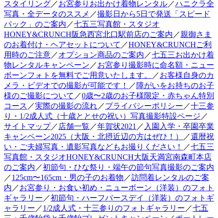
スタイリング
／
お宮参りお出かけ着物レンタル
／
ハニクラ全
写真・全データのススメ
／
撮影日から5日で発送「スピード
パック」のご案内
／
七五三写真館・スタジオ
HONEY&CRUNCH阪急西宮北口駅前店のご案内
／
親御さま
のお着付け・ヘアセットについて
／
HONEY&CRUNCHご利
用時のご注意
／
オプション商品のご案内
／
七五三お出かけ着
物レンタルキャンペーン
／
お宮参り撮影時に命名額・ニュー
ボーンフォトを無料でご用意いたします。
／
お客様自身のカ
メラ・ビデオでの撮影が可能です！
／
障がいをお持ちのお子
様のご撮影について
／
0歳〜2歳のお子様限定・赤ちゃん特別
コース
／
実際の撮影の流れ
／
プライバシーポリシー
／
十三参
り・1/2成人式（十歳ととせの祝い）写真撮影特設ページ
／
サイトマップ
／
店舗一覧
／
年賀状2021
／
入園入学・卒園卒業
キャンペーン2025（大阪・北摂近辺の方はぜひ！）
／
還暦祝
い・ご夫婦写真・遺影写真などもお撮りください！
／
七五三
写真館・スタジオHONEY&CRUNCH大阪天満宮南森町本店
のご案内
／
初節句・ひな祭り・端午の節句写真撮影のご案内
／
125cm〜165cm・男の子のお着物
／
訪問着レンタルのご案
内
／
お宮参り・お食い初め・ニューボーン（洋装）のフォト
ギャラリー
／
初節句・ハーフバースデイ（洋装）のフォトギ
ャラリー
／
1/2成人式・十三参りのフォトギャラリー
／
七五