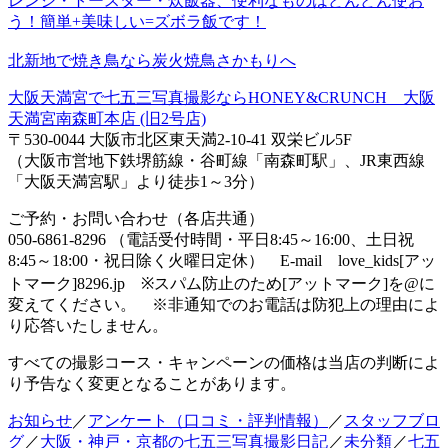
レンジ・トースター・炊飯器、便利なものはどんどん使お
う！簡単+美味しい=ズボラ飯です！
北新地で焼き鳥なら炭火焼鳥さかもりへ
大阪天満宮で七五三写真撮影ならHONEY&CRUNCH 大阪
天満宮南森町本店 (旧2号店)
〒530-0044 大阪市北区東天満2-10-41 双栄ビル5F
（大阪市営地下鉄堺筋線・谷町線「南森町駅」、JR東西線
「大阪天満宮駅」より徒歩1～3分）
ご予約・お問い合わせ（各店共通）
050-6861-8296 （電話受付時間・平日8:45～16:00、土日祝
8:45～18:00・祝日除く火曜日定休） E-mail love_kids[アッ
トマーク]8296.jp ※スパム防止のため[アットマーク]を@に
変えてください。 ※非通知でのお電話は防犯上の理由によ
り応答いたしません。
すべての撮影コース・キャンペーンの価格は当店の判断によ
り予告なく変更となることがあります。
お知らせ
／
アンケート（口コミ・評判情報）
／
スタッフブロ
グ
／
大阪・神戸・京都の七五三写真撮影日記
／
未分類
／
七五