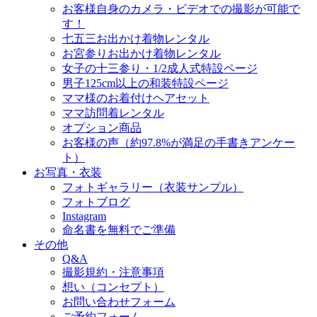
お客様自身のカメラ・ビデオでの撮影が可能で
す！
七五三お出かけ着物レンタル
お宮参りお出かけ着物レンタル
女子の十三参り・1/2成人式特設ページ
男子125cm以上の和装特設ページ
ママ様のお着付けヘアセット
ママ訪問着レンタル
オプション商品
お客様の声（約97.8%が満足の手書きアンケー
ト）
お写真・衣装
フォトギャラリー（衣装サンプル）
フォトブログ
Instagram
命名書を無料でご準備
その他
Q&A
撮影規約・注意事項
想い（コンセプト）
お問い合わせフォーム
ご予約フォーム