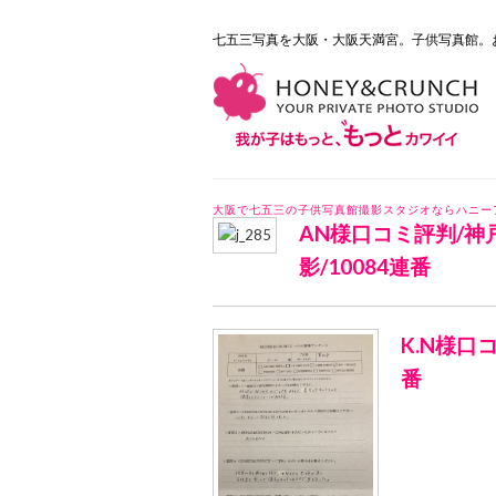
七五三写真を大阪・大阪天満宮。子供写真館。
大阪で七五三の子供写真館撮影スタジオならハニー
AN様口コミ評判/
影/10084連番
K.N様口
番