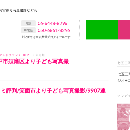
お宮参り写真撮影なども
06-6448-8296
LIN
電話
050-6861-8296
IP電話
上記番号は全店共通受付ダイヤルです！
アンドクランチHOME
> 未分類
神戸市須磨区より子ども写真撮
七五三
七五三
ジオHO
コミ評判/箕面市より子ども写真撮影/9907連
マンガ