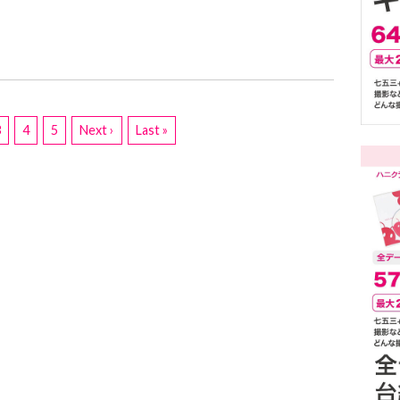
3
4
5
Next ›
Last »