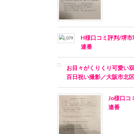
H様口コミ評判/堺市
連番
お目々がくりくり可愛い
百日祝い撮影／大阪市北
Jo様口コ
連番