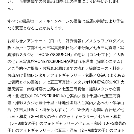
い。 ※非通知でのお電話は防犯上の理由により応答いたしませ
ん。
すべての撮影コース・キャンペーンの価格は当店の判断により予告
なく変更となることがあります。
お知らせ
／
アンケート（口コミ・評判情報）
／
スタッフブログ
／
大
阪・神戸・京都の七五三写真撮影日記
／
未分類
／
七五三写真館・写
真撮影スタジオ「HONEY&CRUNCH」の想い（コンセプト）
／
大阪
の七五三写真館HONEY&CRUNCHが選ばれる理由（撮影システム）
／
ご予約〜ご撮影・お写真お届けまでの流れ
／
撮影コース・料金
／
お出かけ着物レンタル
／
フォトギャラリー・衣装
／
Q&A（よくある
ご質問とその回答）
／
七五三写真館・スタジオHONEY&CRUNCH大
阪天満宮・南森町店のご案内
／
七五三写真館・撮影スタジオ心斎
橋・北堀江のHONEY&CRUNCHのご案内
／
豊中千里の七五三写真
館・撮影スタジオ豊中千里・緑地公園店のご案内
／
あべの・帝塚山
店（住吉大社近く・堺からもすぐ）
／
LINE予約・お問い合わせ
／
七
五三・和装（2〜4歳女の子）のフォトギャラリー
／
七五三・和装
（5～8歳女の子）のフォトギャラリー
／
七五三・和装（3〜5歳男の
子）のフォトギャラリー
／
七五三・洋装（2～4歳女の子）のフォト