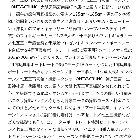
HONEY&CRUNCH大阪天満宮南森町本店のご案内
／
初節句・ひな祭
り・端午の節句写真撮影のご案内
／
125cm〜165cm・男の子のお着
物
／
訪問着レンタルのご案内
／
お宮参り・お食い初め・ニューボー
ン（洋装）のフォトギャラリー
／
初節句・ハーフバースデイ（洋
装）のフォトギャラリー
／
1/2成人式・十三参りのフォトギャラリー
／
七五三・千歳飴袋と千歳飴プレゼントキャンペーン
／
ポートレー
ト台紙大を4面写真集ポートレート台紙に変更可能です！
／
大人気の
30cm×30cmのビッグサイズ。 プレミアム写真集キャンペーンVer8
／
4面写真集ポートレート台紙にデータ19カットがついた4面写真集
ポートレート台紙キャンペーン
／
旧・十三参り・1/2成人式キャンペ
ーン
／
七五三写真館・撮影スタジオHONEY&CRUNCH神戸三宮・生
田神社店（兵庫県）のご案内
／
大阪七五三写真撮影をおしゃれで安
心して撮影できる秘訣がマンガでわかります！
／
9つの優しい仕組み
ハニクラ撮影パック
／
赤ちゃん特別コースの撮影コース・料金につ
いての注意
／
七五三をクールに決めよう「アート写真集」キャンペ
ーン！
／
ママさまの訪問着お着付け・ヘアセット
／
七五三撮影など
どんな撮影でもOK。全データ＆ポートレート特別セットキャンペー
ン
／
七五三写真などどんな撮影でもOK。 ハニクラ1番人気フルセッ
トキャンペーン2026
／
七五三シーズンの撮影コースについての注意