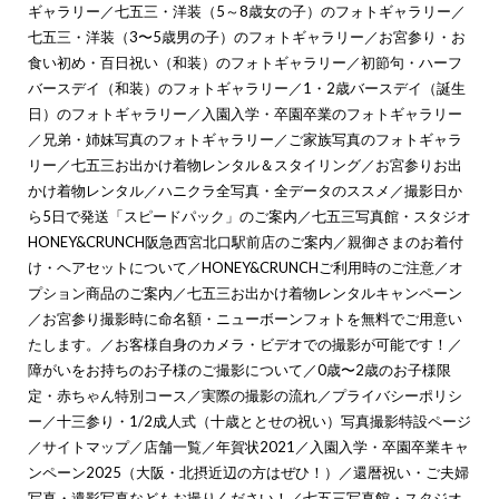
ギャラリー
／
七五三・洋装（5～8歳女の子）のフォトギャラリー
／
七五三・洋装（3〜5歳男の子）のフォトギャラリー
／
お宮参り・お
食い初め・百日祝い（和装）のフォトギャラリー
／
初節句・ハーフ
バースデイ（和装）のフォトギャラリー
／
1・2歳バースデイ（誕生
日）のフォトギャラリー
／
入園入学・卒園卒業のフォトギャラリー
／
兄弟・姉妹写真のフォトギャラリー
／
ご家族写真のフォトギャラ
リー
／
七五三お出かけ着物レンタル＆スタイリング
／
お宮参りお出
かけ着物レンタル
／
ハニクラ全写真・全データのススメ
／
撮影日か
ら5日で発送「スピードパック」のご案内
／
七五三写真館・スタジオ
HONEY&CRUNCH阪急西宮北口駅前店のご案内
／
親御さまのお着付
け・ヘアセットについて
／
HONEY&CRUNCHご利用時のご注意
／
オ
プション商品のご案内
／
七五三お出かけ着物レンタルキャンペーン
／
お宮参り撮影時に命名額・ニューボーンフォトを無料でご用意い
たします。
／
お客様自身のカメラ・ビデオでの撮影が可能です！
／
障がいをお持ちのお子様のご撮影について
／
0歳〜2歳のお子様限
定・赤ちゃん特別コース
／
実際の撮影の流れ
／
プライバシーポリシ
ー
／
十三参り・1/2成人式（十歳ととせの祝い）写真撮影特設ページ
／
サイトマップ
／
店舗一覧
／
年賀状2021
／
入園入学・卒園卒業キャ
ンペーン2025（大阪・北摂近辺の方はぜひ！）
／
還暦祝い・ご夫婦
写真・遺影写真などもお撮りください！
／
七五三写真館・スタジオ