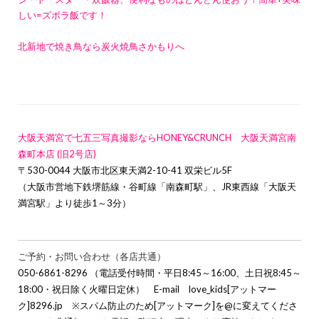
しい=ズボラ飯です！
北新地で焼き鳥なら炭火焼鳥さかもりへ
大阪天満宮で七五三写真撮影ならHONEY&CRUNCH 大阪天満宮南
森町本店 (旧2号店)
〒530-0044 大阪市北区東天満2-10-41 双栄ビル5F
（大阪市営地下鉄堺筋線・谷町線「南森町駅」、JR東西線「大阪天
満宮駅」より徒歩1～3分）
ご予約・お問い合わせ（各店共通）
050-6861-8296 （電話受付時間・平日8:45～16:00、土日祝8:45～
18:00・祝日除く火曜日定休） E-mail love_kids[アットマー
ク]8296.jp ※スパム防止のため[アットマーク]を@に変えてくださ