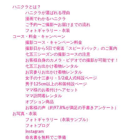
ハニクラとは？
ハニクラが選ばれる理由
漫画でわかるハニクラ
ご予約〜ご撮影〜お届けまでの流れ
フォトギャラリー・衣装
コース・料金・キャンペーン
撮影コース・キャンペーン料金
撮影日から5日で発送「スピードパック」のご案内
七五三シーズンの撮影コースの注意
お客様自身のカメラ・ビデオでの撮影が可能です！
七五三お出かけ着物レンタル
お宮参りお出かけ着物レンタル
女子の十三参り・1/2成人式特設ページ
男子125cm以上の和装特設ページ
ママ様のお着付けヘアセット
ママ訪問着レンタル
オプション商品
お客様の声（約97.8%が満足の手書きアンケート）
お写真・衣装
フォトギャラリー（衣装サンプル）
フォトブログ
Instagram
命名書を無料でご準備