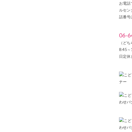
お電話
ルセン
話番号
06-6
（どち
8:45
日定休