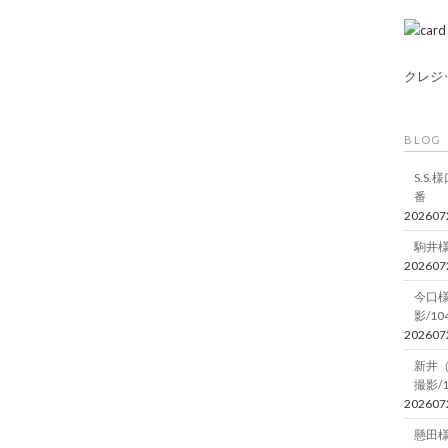
クレジ
BLOG
S.S
番
202607
駒井様
202607
今口
影/10
202607
新井
撮影/
202607
懸田