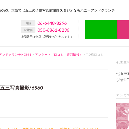
/6560。大阪で七五三の子供写真館撮影スタジオならハニーアンドクランチ
06-6448-8296
LIN
電話
050-6861-8296
IP電話
上記番号は全店共通受付ダイヤルです！
アンドクランチHOME
>
アンケート（口コミ・評判情報）
> T.O様口コミ
七五三
七五三
ジオHO
五三写真撮影/6560
マンガ