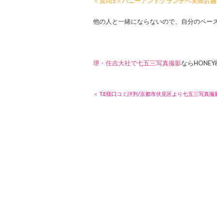
＜質問5＞ハニーアンドクランチへ実際お
他の人と一緒にならないので、自分のペー
堺・住吉大社で七五三写真撮影
ならHONEY
＜ T.E様口コミ評判/京都市伏見区より七五三写真撮影/