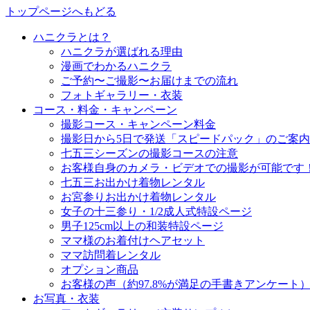
トップページへもどる
ハニクラとは？
ハニクラが選ばれる理由
漫画でわかるハニクラ
ご予約〜ご撮影〜お届けまでの流れ
フォトギャラリー・衣装
コース・料金・キャンペーン
撮影コース・キャンペーン料金
撮影日から5日で発送「スピードパック」のご案内
七五三シーズンの撮影コースの注意
お客様自身のカメラ・ビデオでの撮影が可能です
七五三お出かけ着物レンタル
お宮参りお出かけ着物レンタル
女子の十三参り・1/2成人式特設ページ
男子125cm以上の和装特設ページ
ママ様のお着付けヘアセット
ママ訪問着レンタル
オプション商品
お客様の声（約97.8%が満足の手書きアンケート
お写真・衣装