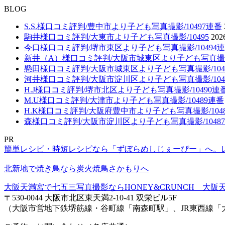
BLOG
S.S.様口コミ評判/豊中市より子ども写真撮影/10497連番
駒井様口コミ評判/大東市より子ども写真撮影/10495
202
今口様口コミ評判/堺市東区より子ども写真撮影/10494
新井（A）様口コミ評判/大阪市城東区より子ども写真撮影/
懸田様口コミ評判/大阪市城東区より子ども写真撮影/104
河井様口コミ評判/大阪市淀川区より子ども写真撮影/104
H.J様口コミ評判/堺市北区より子ども写真撮影/10490連
M.U様口コミ評判/大津市より子ども写真撮影/10489連番
H.K様口コミ評判/大阪府豊中市より子ども写真撮影/104
森様口コミ評判/大阪市淀川区より子ども写真撮影/1048
PR
簡単レシピ・時短レシピなら「ずぼらめしじぇーぴー」へ。
北新地で焼き鳥なら炭火焼鳥さかもりへ
大阪天満宮で七五三写真撮影ならHONEY&CRUNCH 大阪天
〒530-0044 大阪市北区東天満2-10-41 双栄ビル5F
（大阪市営地下鉄堺筋線・谷町線「南森町駅」、JR東西線「