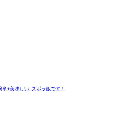
単+美味しい=ズボラ飯です！