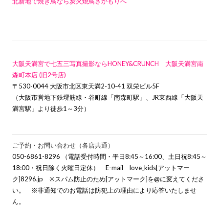
北新地で焼き鳥なら炭火焼鳥さかもりへ
大阪天満宮で七五三写真撮影ならHONEY&CRUNCH 大阪天満宮南
森町本店 (旧2号店)
〒530-0044 大阪市北区東天満2-10-41 双栄ビル5F
（大阪市営地下鉄堺筋線・谷町線「南森町駅」、JR東西線「大阪天
満宮駅」より徒歩1～3分）
ご予約・お問い合わせ（各店共通）
050-6861-8296 （電話受付時間・平日8:45～16:00、土日祝8:45～
18:00・祝日除く火曜日定休） E-mail love_kids[アットマー
ク]8296.jp ※スパム防止のため[アットマーク]を@に変えてくださ
い。 ※非通知でのお電話は防犯上の理由により応答いたしませ
ん。