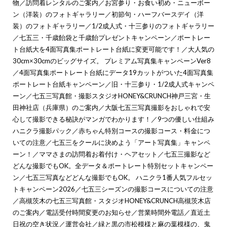
物
／
訪問着レンタルのご案内
／
お宮参り・お食い初め・ニューボー
ン（洋装）のフォトギャラリー
／
初節句・ハーフバースデイ（洋
装）のフォトギャラリー
／
1/2成人式・十三参りのフォトギャラリー
／
七五三・千歳飴袋と千歳飴プレゼントキャンペーン
／
ポートレー
ト台紙大を4面写真集ポートレート台紙に変更可能です！
／
大人気の
30cm×30cmのビッグサイズ。 プレミアム写真集キャンペーンVer8
／
4面写真集ポートレート台紙にデータ19カットがついた4面写真集
ポートレート台紙キャンペーン
／
旧・十三参り・1/2成人式キャンペ
ーン
／
七五三写真館・撮影スタジオHONEY&CRUNCH神戸三宮・生
田神社店（兵庫県）のご案内
／
大阪七五三写真撮影をおしゃれで安
心して撮影できる秘訣がマンガでわかります！
／
9つの優しい仕組み
ハニクラ撮影パック
／
赤ちゃん特別コースの撮影コース・料金につ
いての注意
／
七五三をクールに決めよう「アート写真集」キャンペ
ーン！
／
ママさまの訪問着お着付け・ヘアセット
／
七五三撮影など
どんな撮影でもOK。全データ＆ポートレート特別セットキャンペー
ン
／
七五三写真などどんな撮影でもOK。 ハニクラ1番人気フルセッ
トキャンペーン2026
／
七五三シーズンの撮影コースについての注意
／
高槻茨木の七五三写真館・スタジオHONEY&CRUNCH高槻茨木店
のご案内
／
電話受付時間変更のお知らせ
／
営業時間外電話
／
直近土
日祝の空き状況
／
運営会社
／
緑と黒の市松模様と麻の葉模様の、鬼