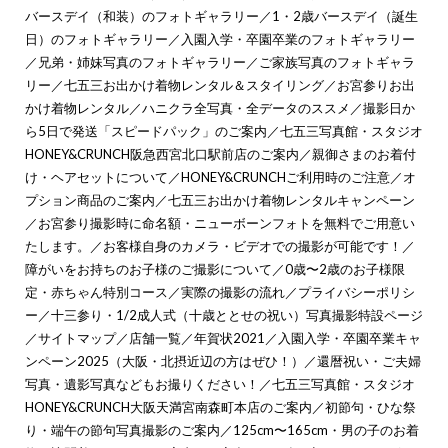
バースデイ（和装）のフォトギャラリー
／
1・2歳バースデイ（誕生
日）のフォトギャラリー
／
入園入学・卒園卒業のフォトギャラリー
／
兄弟・姉妹写真のフォトギャラリー
／
ご家族写真のフォトギャラ
リー
／
七五三お出かけ着物レンタル＆スタイリング
／
お宮参りお出
かけ着物レンタル
／
ハニクラ全写真・全データのススメ
／
撮影日か
ら5日で発送「スピードパック」のご案内
／
七五三写真館・スタジオ
HONEY&CRUNCH阪急西宮北口駅前店のご案内
／
親御さまのお着付
け・ヘアセットについて
／
HONEY&CRUNCHご利用時のご注意
／
オ
プション商品のご案内
／
七五三お出かけ着物レンタルキャンペーン
／
お宮参り撮影時に命名額・ニューボーンフォトを無料でご用意い
たします。
／
お客様自身のカメラ・ビデオでの撮影が可能です！
／
障がいをお持ちのお子様のご撮影について
／
0歳〜2歳のお子様限
定・赤ちゃん特別コース
／
実際の撮影の流れ
／
プライバシーポリシ
ー
／
十三参り・1/2成人式（十歳ととせの祝い）写真撮影特設ページ
／
サイトマップ
／
店舗一覧
／
年賀状2021
／
入園入学・卒園卒業キャ
ンペーン2025（大阪・北摂近辺の方はぜひ！）
／
還暦祝い・ご夫婦
写真・遺影写真などもお撮りください！
／
七五三写真館・スタジオ
HONEY&CRUNCH大阪天満宮南森町本店のご案内
／
初節句・ひな祭
り・端午の節句写真撮影のご案内
／
125cm〜165cm・男の子のお着