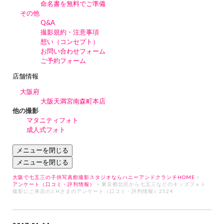
命名書を無料でご準備
その他
Q&A
撮影規約・注意事項
想い（コンセプト）
お問い合わせフォーム
ご予約フォーム
店舗情報
大阪府
大阪天満宮南森町本店
他の撮影
マタニティフォト
成人式フォト
メニューを閉じる
メニューを閉じる
大阪で七五三の子供写真館撮影スタジオならハニーアンドクランチHOME
>
アンケート（口コミ・評判情報）
> 東京都北区から七五三などのキッズフォト
撮影にご来店のJ.Hさまのアンケート（口コミ・評判情報）2524