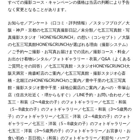
すべての撮影コース・キャンペーンの価格は当店の判断により予告
なく変更となることがあります。
お知らせ
／
アンケート（口コミ・評判情報）
／
スタッフブログ
／
大
阪・神戸・京都の七五三写真撮影日記
／
未分類
／
七五三写真館・写
真撮影スタジオ「HONEY&CRUNCH」の想い（コンセプト）
／
大阪
の七五三写真館HONEY&CRUNCHが選ばれる理由（撮影システム）
／
ご予約〜ご撮影・お写真お届けまでの流れ
／
撮影コース・料金
／
お出かけ着物レンタル
／
フォトギャラリー・衣装
／
Q&A（よくある
ご質問とその回答）
／
七五三写真館・スタジオHONEY&CRUNCH大
阪天満宮・南森町店のご案内
／
七五三写真館・撮影スタジオ心斎
橋・北堀江のHONEY&CRUNCHのご案内
／
豊中千里の七五三写真
館・撮影スタジオ豊中千里・緑地公園店のご案内
／
あべの・帝塚山
店（住吉大社近く・堺からもすぐ）
／
LINE予約・お問い合わせ
／
七
五三・和装（2〜4歳女の子）のフォトギャラリー
／
七五三・和装
（5～8歳女の子）のフォトギャラリー
／
七五三・和装（3〜5歳男の
子）のフォトギャラリー
／
七五三・洋装（2～4歳女の子）のフォト
ギャラリー
／
七五三・洋装（5～8歳女の子）のフォトギャラリー
／
七五三・洋装（3〜5歳男の子）のフォトギャラリー
／
お宮参り・お
食い初め・百日祝い（和装）のフォトギャラリー
／
初節句・ハーフ