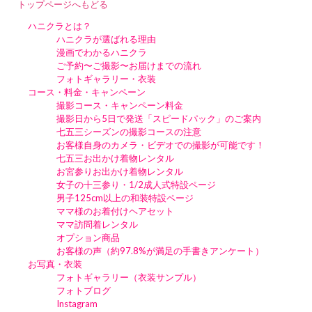
トップページへもどる
ハニクラとは？
ハニクラが選ばれる理由
漫画でわかるハニクラ
ご予約〜ご撮影〜お届けまでの流れ
フォトギャラリー・衣装
コース・料金・キャンペーン
撮影コース・キャンペーン料金
撮影日から5日で発送「スピードパック」のご案内
七五三シーズンの撮影コースの注意
お客様自身のカメラ・ビデオでの撮影が可能です！
七五三お出かけ着物レンタル
お宮参りお出かけ着物レンタル
女子の十三参り・1/2成人式特設ページ
男子125cm以上の和装特設ページ
ママ様のお着付けヘアセット
ママ訪問着レンタル
オプション商品
お客様の声（約97.8%が満足の手書きアンケート）
お写真・衣装
フォトギャラリー（衣装サンプル）
フォトブログ
Instagram